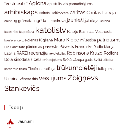
Aglona
"Vēstnesītis"
apustuliskais pamudinājums
arhibīskaps
caritas
Caritas Latvija
Baltais Helikopters
jaunieši
jubileja
Ingrīda Lisenkova
grāmata
Jēkaba
covid-19
katolislv
Katoļu Baznīcas Vēstnesis
katedrāle
kalpošana
Māra Kiope
patriotisms
Lieldienas
lūgšana
mīlestība
konference
pāvests
Pāvests Francisks
Radio Marija
Pro Sanctitate
pārdomas
recenzija
Robinsons Kruzo
RARZI
Rodions
Latvija
rekolekcijas
Doļa
sinodālais ceļš
svētceļojums
Svētā Jāzepa gads
Svētā Jēkaba
trūkumcietēji
tradīcija
katedrāle
ticība
Tiecības
tulkojums
Zbigņevs
vēstījums
Ukraina
vēstnesītis
Stankevičs
Īsceļi
Jaunumi