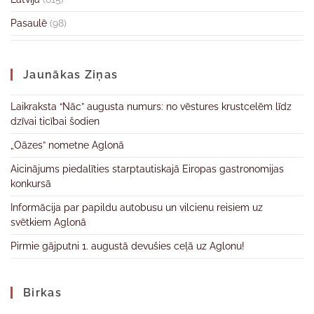
Pasaulē
(98)
Jaunākas Ziņas
Laikraksta “Nāc” augusta numurs: no vēstures krustcelēm līdz
dzīvai ticībai šodien
„Oāzes” nometne Aglonā
Aicinājums piedalīties starptautiskajā Eiropas gastronomijas
konkursā
Informācija par papildu autobusu un vilcienu reisiem uz
svētkiem Aglonā
Pirmie gājputni 1. augustā devušies ceļā uz Aglonu!
Birkas