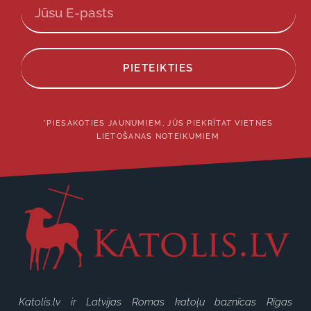
PIETEIKTIES
*PIESAKOTIES JAUNUMIEM, JŪS PIEKRĪTAT VIETNES
LIETOŠANAS NOTEIKUMIEM
Katolis.lv ir Latvijas Romas katoļu baznīcas Rīgas