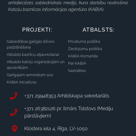
arhidiecēzes sabiedriskais medijs, kura darbību nodrošina
Katoļu baznīcas informācijas aģentūra (KABIA).
PROJEKTI:
ATBALSTS:
Sabiedrības garīgās dzīves
Privātuma politika
padziļināšana
Ziedojumu politika
Atbalsts baznīcu atjaunošanai
KABIA Komanda
Atbalsts katoļu organizācijām un
Par KABIA
apvienībām
Sazināties
Garīgajam semināram 100
KABIA iniciatīvas
+371 29948353 Arhibīskapa sekretariāts
+371 26382126 pr. Ilmārs Tolstovs (Mediju
pārstāvjiem)
Klostera iela 4, Rīga, LV-1050