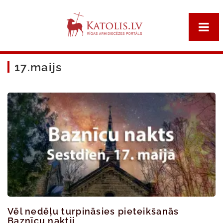
17.maijs
Vēl nedēļu turpināsies pieteikšanās
Baznīcu naktij