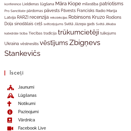
Māra Kiope
patriotisms
Lieldienas
lūgšana
mīlestība
konference
pāvests
Pāvests Francisks
Radio Marija
Pro Sanctitate
pārdomas
recenzija
Robinsons Kruzo
RARZI
Rodions
Latvija
rekolekcijas
Doļa
sinodālais ceļš
svētceļojums
Svētā Jāzepa gads
Svētā Jēkaba
trūkumcietēji
tradīcija
katedrāle
ticība
Tiecības
tulkojums
Zbigņevs
vēstījums
Ukraina
vēstnesītis
Stankevičs
Īsceļi
Jaunumi
Lūgšanas
Notikumi
Paziņojumi
Vārdnīca
Facebook Live