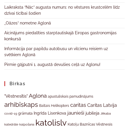
Laikraksta “Nāc” augusta numurs: no vēstures krustcelēm līdz
dzīvai ticībai šodien
„Oāzes” nometne Aglonā
Aicinājums piedalīties starptautiskajā Eiropas gastronomijas
konkursā
Informācija par papildu autobusu un vilcienu reisiem uz
svētkiem Aglonā
Pirmie gājputni 1. augustā devušies ceļā uz Aglonu!
Birkas
Aglona
"Vēstnesītis"
apustuliskais pamudinājums
arhibīskaps
caritas
Caritas Latvija
Baltais Helikopters
jaunieši
jubileja
Ingrīda Lisenkova
grāmata
Jēkaba
covid-19
katolislv
Katoļu Baznīcas Vēstnesis
katedrāle
kalpošana