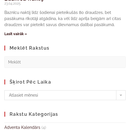
23.04.2025.
Baznīcu naktij līdz šodienai pieteikušās 80 draudzes, bet
pasākuma rīkotāji atgādina, ka vēl līdz aprīļa beigām arī citas
draudzes var pieteikt savus dievnamus dalībai pasākumā.
Lasīt vairāk »
Meklēt Rakstus
Šķirot Pēc Laika
Atlasiet mēnesi
Rakstu Kategorijas
Adventa Kalendārs
(4)