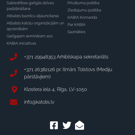
Sabiedrības garīgās dzīves
Privātuma politika
padziļināšana
Ziedojumu politika
Atbalsts baznīcu atjaunošanai
KABIA Komanda
Atbalsts katoļu organizācijām un
Par KABIA
apvienībām
Sazināties
Garīgajam semināram 100
KABIA iniciatīvas
+371 29948353 Arhibīskapa sekretariāts
+371 26382126 pr. Ilmārs Tolstovs (Mediju
pārstāvjiem)
Klostera iela 4, Rīga, LV-1050
info@katolis.lv