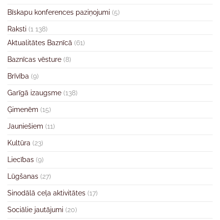
Bīskapu konferences paziņojumi
(5)
Raksti
(1 138)
Aktualitātes Baznīcā
(61)
Baznīcas vēsture
(8)
Brīvība
(9)
Garīgā izaugsme
(138)
Ģimenēm
(15)
Jauniešiem
(11)
Kultūra
(23)
Liecības
(9)
Lūgšanas
(27)
Sinodālā ceļa aktivitātes
(17)
Sociālie jautājumi
(20)