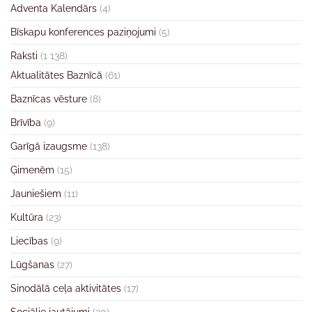
Adventa Kalendārs
(4)
Bīskapu konferences paziņojumi
(5)
Raksti
(1 138)
Aktualitātes Baznīcā
(61)
Baznīcas vēsture
(8)
Brīvība
(9)
Garīgā izaugsme
(138)
Ģimenēm
(15)
Jauniešiem
(11)
Kultūra
(23)
Liecības
(9)
Lūgšanas
(27)
Sinodālā ceļa aktivitātes
(17)