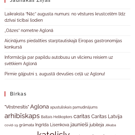
Jaunākas Ziņas
Laikraksta “Nāc” augusta numurs: no vēstures krustcelēm līdz
dzīvai ticībai šodien
„Oāzes” nometne Aglonā
Aicinājums piedalīties starptautiskajā Eiropas gastronomijas
konkursā
Informācija par papildu autobusu un vilcienu reisiem uz
svētkiem Aglonā
Pirmie gājputni 1. augustā devušies ceļā uz Aglonu!
Birkas
Aglona
"Vēstnesītis"
apustuliskais pamudinājums
arhibīskaps
caritas
Caritas Latvija
Baltais Helikopters
jaunieši
jubileja
Ingrīda Lisenkova
grāmata
Jēkaba
covid-19
katolislv