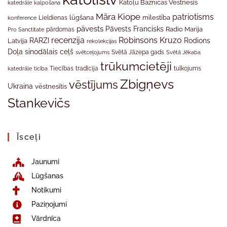
Katoļu Baznīcas Vēstnesis
katedrāle
kalpošana
Māra Kiope
patriotisms
Lieldienas
lūgšana
mīlestība
konference
pāvests
Pāvests Francisks
Radio Marija
Pro Sanctitate
pārdomas
recenzija
Robinsons Kruzo
RARZI
Rodions
Latvija
rekolekcijas
Doļa
sinodālais ceļš
svētceļojums
Svētā Jāzepa gads
Svētā Jēkaba
trūkumcietēji
tradīcija
katedrāle
ticība
Tiecības
tulkojums
Zbigņevs
vēstījums
Ukraina
vēstnesītis
Stankevičs
Īsceļi
Jaunumi
Lūgšanas
Notikumi
Paziņojumi
Vārdnīca