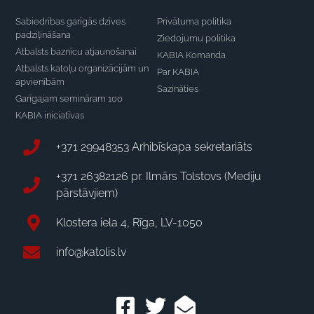
Sabiedrības garīgās dzīves
Privātuma politika
padziļināšana
Ziedojumu politika
Atbalsts baznīcu atjaunošanai
KABIA Komanda
Atbalsts katoļu organizācijām un
Par KABIA
apvienībām
Sazināties
Garīgajam semināram 100
KABIA iniciatīvas
+371 29948353 Arhibīskapa sekretariāts
+371 26382126 pr. Ilmārs Tolstovs (Mediju
pārstāvjiem)
Klostera iela 4, Rīga, LV-1050
info@katolis.lv