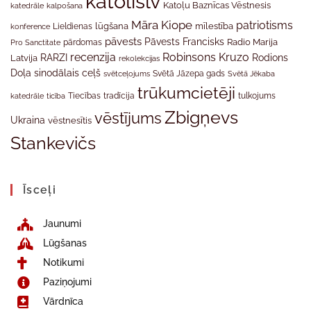
katolislv
Katoļu Baznīcas Vēstnesis
katedrāle
kalpošana
Māra Kiope
patriotisms
Lieldienas
lūgšana
mīlestība
konference
pāvests
Pāvests Francisks
Radio Marija
Pro Sanctitate
pārdomas
recenzija
Robinsons Kruzo
RARZI
Rodions
Latvija
rekolekcijas
Doļa
sinodālais ceļš
svētceļojums
Svētā Jāzepa gads
Svētā Jēkaba
trūkumcietēji
tradīcija
katedrāle
ticība
Tiecības
tulkojums
Zbigņevs
vēstījums
Ukraina
vēstnesītis
Stankevičs
Īsceļi
Jaunumi
Lūgšanas
Notikumi
Paziņojumi
Vārdnīca