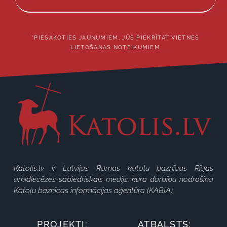
*PIESAKOTIES JAUNUMIEM, JŪS PIEKRĪTAT VIETNES
LIETOŠANAS NOTEIKUMIEM
Katolis.lv ir Latvijas Romas katoļu baznīcas Rīgas
arhidiecēzes sabiedriskais medijs, kura darbību nodrošina
Katoļu baznīcas informācijas aģentūra (KABIA).
PROJEKTI:
ATBALSTS: