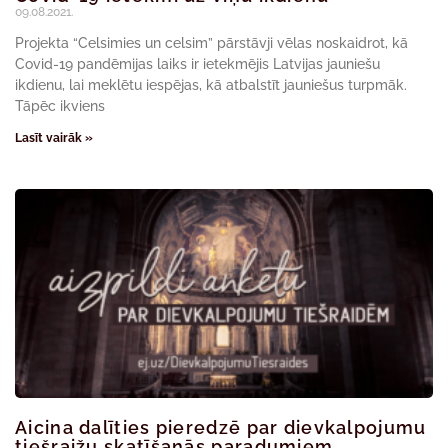
09.08.2021.
Projekta “Celsimies un celsim” pārstāvji vēlas noskaidrot, kā
Covid-19 pandēmijas laiks ir ietekmējis Latvijas jauniešu
ikdienu, lai meklētu iespējas, kā atbalstīt jauniešus turpmāk.
Tāpēc ikviens
Lasīt vairāk »
Aicina dalīties pieredzē par dievkalpojumu
tiešraižu skatīšanās paradumiem