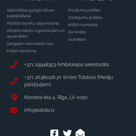
Sabiedrības garīgās dzīves
Privātuma politika
padziļināšana
Ziedojumu politika
Atbalsts baznīcu atjaunošanai
KABIA Komanda
Atbalsts katoļu organizācijām un
Par KABIA
apvienībām
Sazināties
Garīgajam semināram 100
KABIA iniciatīvas
+371 29948353 Arhibīskapa sekretariāts
+371 26382126 pr. Ilmārs Tolstovs (Mediju
pārstāvjiem)
Klostera iela 4, Rīga, LV-1050
info@katolis.lv