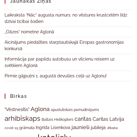
Jaunākas Ziņas
Laikraksta “Nāc” augusta numurs: no vēstures krustcelēm līdz
dzīvai ticībai šodien
„Oāzes” nometne Aglonā
Aicinājums piedalīties starptautiskajā Eiropas gastronomijas
konkursā
Informācija par papildu autobusu un vilcienu reisiem uz
svētkiem Aglonā
Pirmie gājputni 1. augustā devušies ceļā uz Aglonu!
Birkas
Aglona
"Vēstnesītis"
apustuliskais pamudinājums
arhibīskaps
caritas
Caritas Latvija
Baltais Helikopters
jaunieši
jubileja
Ingrīda Lisenkova
grāmata
Jēkaba
covid-19