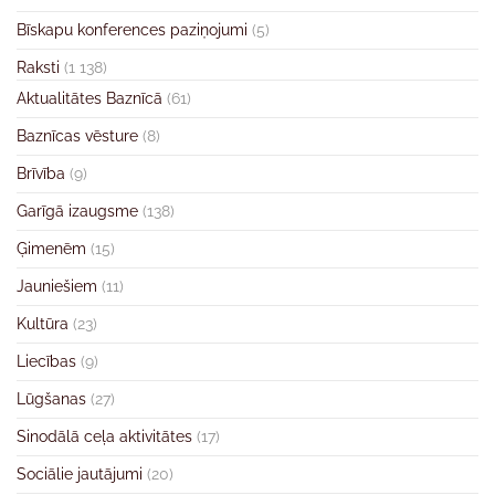
Bīskapu konferences paziņojumi
(5)
Raksti
(1 138)
Aktualitātes Baznīcā
(61)
Baznīcas vēsture
(8)
Brīvība
(9)
Garīgā izaugsme
(138)
Ģimenēm
(15)
Jauniešiem
(11)
Kultūra
(23)
Liecības
(9)
Lūgšanas
(27)
Sinodālā ceļa aktivitātes
(17)
Sociālie jautājumi
(20)