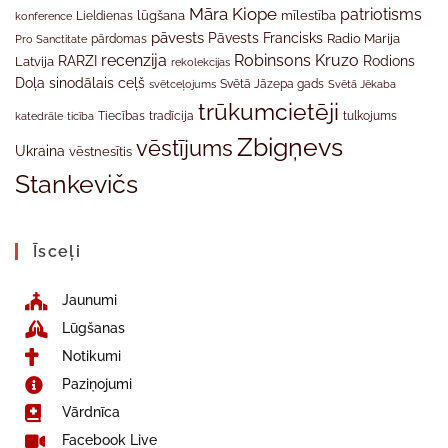
Māra Kiope
patriotisms
Lieldienas
lūgšana
mīlestība
konference
pāvests
Pāvests Francisks
Radio Marija
Pro Sanctitate
pārdomas
recenzija
Robinsons Kruzo
RARZI
Rodions
Latvija
rekolekcijas
Doļa
sinodālais ceļš
svētceļojums
Svētā Jāzepa gads
Svētā Jēkaba
trūkumcietēji
tradīcija
katedrāle
ticība
Tiecības
tulkojums
Zbigņevs
vēstījums
Ukraina
vēstnesītis
Stankevičs
Īsceļi
Jaunumi
Lūgšanas
Notikumi
Paziņojumi
Vārdnīca
Facebook Live