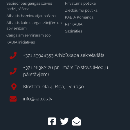
Sabiedrības garīgās dzīves
Privātuma politika
padziļināšana
Ziedojumu politika
Atbalsts baznīcu atjaunošanai
KABIA Komanda
Atbalsts katoļu organizācijām un
Par KABIA
apvienībām
Sazināties
Garīgajam semināram 100
KABIA iniciatīvas
+371 29948353 Arhibīskapa sekretariāts
+371 26382126 pr. Ilmārs Tolstovs (Mediju
pārstāvjiem)
Klostera iela 4, Rīga, LV-1050
info@katolis.lv