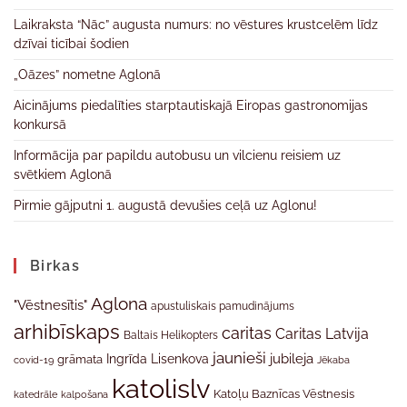
Laikraksta “Nāc” augusta numurs: no vēstures krustcelēm līdz
dzīvai ticībai šodien
„Oāzes” nometne Aglonā
Aicinājums piedalīties starptautiskajā Eiropas gastronomijas
konkursā
Informācija par papildu autobusu un vilcienu reisiem uz
svētkiem Aglonā
Pirmie gājputni 1. augustā devušies ceļā uz Aglonu!
Birkas
Aglona
"Vēstnesītis"
apustuliskais pamudinājums
arhibīskaps
caritas
Caritas Latvija
Baltais Helikopters
jaunieši
jubileja
Ingrīda Lisenkova
grāmata
Jēkaba
covid-19
katolislv
Katoļu Baznīcas Vēstnesis
katedrāle
kalpošana