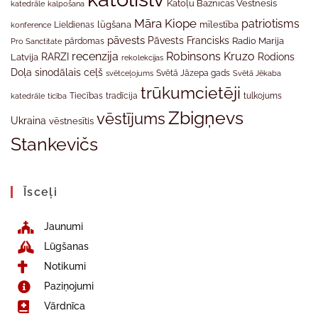
Katoļu Baznīcas Vēstnesis
katedrāle
kalpošana
Māra Kiope
patriotisms
Lieldienas
lūgšana
mīlestība
konference
pāvests
Pāvests Francisks
Radio Marija
Pro Sanctitate
pārdomas
recenzija
Robinsons Kruzo
RARZI
Rodions
Latvija
rekolekcijas
Doļa
sinodālais ceļš
svētceļojums
Svētā Jāzepa gads
Svētā Jēkaba
trūkumcietēji
tradīcija
katedrāle
ticība
Tiecības
tulkojums
Zbigņevs
vēstījums
Ukraina
vēstnesītis
Stankevičs
Īsceļi
Jaunumi
Lūgšanas
Notikumi
Paziņojumi
Vārdnīca