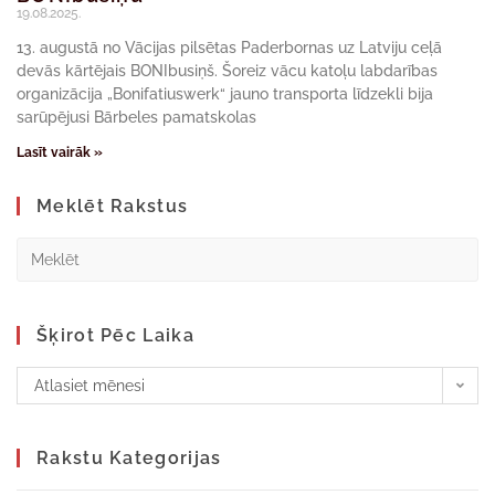
19.08.2025.
13. augustā no Vācijas pilsētas Paderbornas uz Latviju ceļā
devās kārtējais BONIbusiņš. Šoreiz vācu katoļu labdarības
organizācija „Bonifatiuswerk“ jauno transporta līdzekli bija
sarūpējusi Bārbeles pamatskolas
Lasīt vairāk »
Meklēt Rakstus
Šķirot Pēc Laika
Atlasiet mēnesi
Rakstu Kategorijas