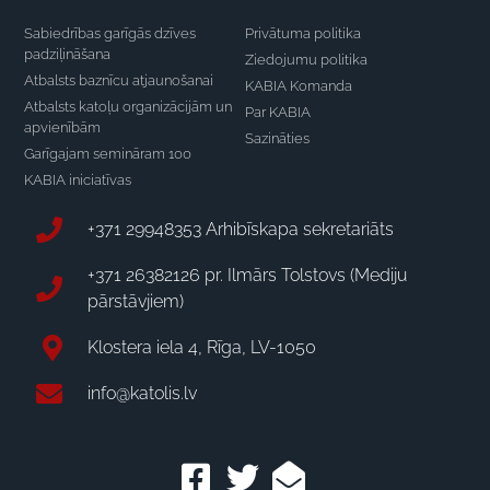
Sabiedrības garīgās dzīves
Privātuma politika
padziļināšana
Ziedojumu politika
Atbalsts baznīcu atjaunošanai
KABIA Komanda
Atbalsts katoļu organizācijām un
Par KABIA
apvienībām
Sazināties
Garīgajam semināram 100
KABIA iniciatīvas
+371 29948353 Arhibīskapa sekretariāts
+371 26382126 pr. Ilmārs Tolstovs (Mediju
pārstāvjiem)
Klostera iela 4, Rīga, LV-1050
info@katolis.lv