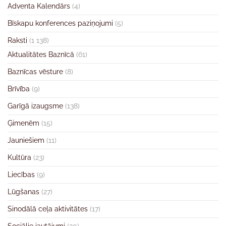
Adventa Kalendārs
(4)
Bīskapu konferences paziņojumi
(5)
Raksti
(1 138)
Aktualitātes Baznīcā
(61)
Baznīcas vēsture
(8)
Brīvība
(9)
Garīgā izaugsme
(138)
Ģimenēm
(15)
Jauniešiem
(11)
Kultūra
(23)
Liecības
(9)
Lūgšanas
(27)
Sinodālā ceļa aktivitātes
(17)