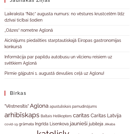
Jaunākas Ziņas
Laikraksta “Nāc” augusta numurs: no vēstures krustcelēm līdz
dzīvai ticībai šodien
„Oāzes” nometne Aglonā
Aicinājums piedalīties starptautiskajā Eiropas gastronomijas
konkursā
Informācija par papildu autobusu un vilcienu reisiem uz
svētkiem Aglonā
Pirmie gājputni 1. augustā devušies ceļā uz Aglonu!
Birkas
Aglona
"Vēstnesītis"
apustuliskais pamudinājums
arhibīskaps
caritas
Caritas Latvija
Baltais Helikopters
jaunieši
jubileja
Ingrīda Lisenkova
grāmata
Jēkaba
covid-19
katolislv