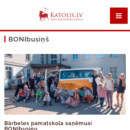
BONIbusiņš
Bārbeles pamatskola saņēmusi
BONIbusiņu