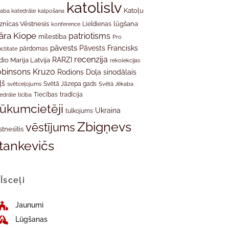
katolislv
Katoļu
aba katedrāle
kalpošana
znīcas Vēstnesis
Lieldienas
lūgšana
konference
āra Kiope
patriotisms
mīlestība
Pro
pāvests
Pāvests Francisks
ctitate
pārdomas
recenzija
RARZI
dio Marija Latvija
rekolekcijas
binsons Kruzo
Rodions Doļa
sinodālais
ļš
svētceļojums
Svētā Jāzepa gads
Svētā Jēkaba
tradīcija
edrāle
ticība
Tiecības
rūkumcietēji
Ukraina
tulkojums
Zbigņevs
vēstījums
stnesītis
tankevičs
Īsceļi
Jaunumi
Lūgšanas