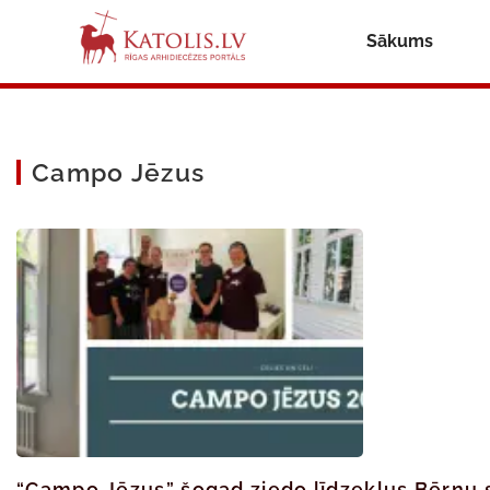
Sākums
Campo Jēzus
“Campo Jēzus” šogad ziedo līdzekļus Bērnu s