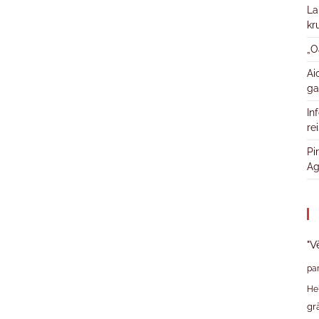
La
kr
„O
Ai
ga
In
re
Pi
Ag
"V
pa
He
gr