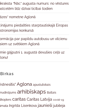
ikraksta “Nāc” augusta numurs: no vēstures
ustcelēm līdz dzīvai ticībai šodien
āzes” nometne Aglonā
cinājums piedalīties starptautiskajā Eiropas
stronomijas konkursā
formācija par papildu autobusu un vilcienu
isiem uz svētkiem Aglonā
rmie gājputni 1. augustā devušies ceļā uz
lonu!
Birkas
Aglona
ēstnesītis"
apustuliskais
arhibīskaps
mudinājums
Baltais
caritas
Caritas Latvija
likopters
covid-19
jaunieši
jubileja
Ingrīda Lisenkova
āmata