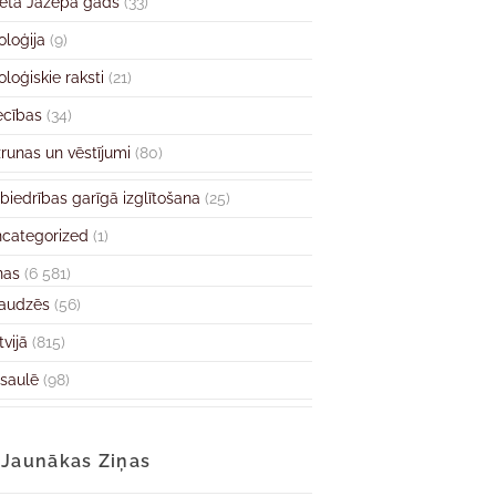
ētā Jāzepa gads
(33)
oloģija
(9)
oloģiskie raksti
(21)
ecības
(34)
runas un vēstījumi
(80)
biedrības garīgā izglītošana
(25)
categorized
(1)
ņas
(6 581)
audzēs
(56)
tvijā
(815)
saulē
(98)
Jaunākas Ziņas