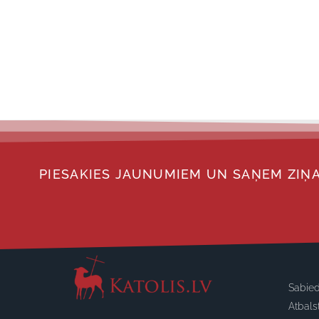
PIESAKIES JAUNUMIEM UN SAŅEM ZIŅA
Sabied
Atbals