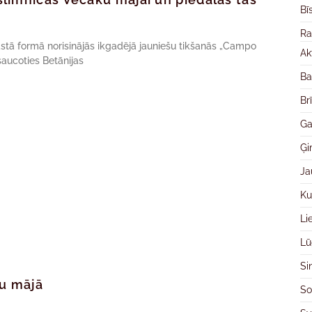
Bī
Ra
rastā formā norisinājās ikgadējā jauniešu tikšanās „Campo
Ak
aucoties Betānijas
Ba
Br
Ga
Ģ
Ja
Ku
Li
Lū
Si
u mājā
So