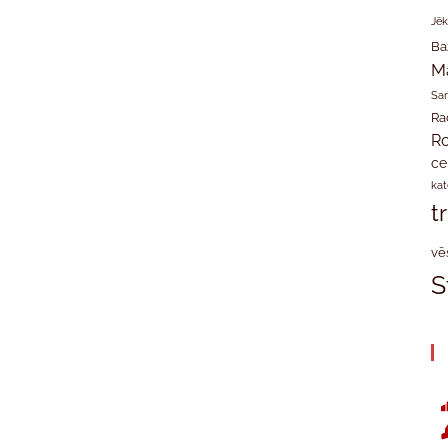
Jēk
Ba
M
San
Ra
Ro
ce
kat
t
vē
S