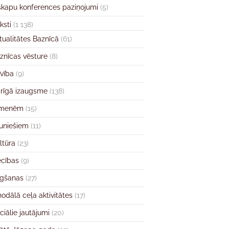
skapu konferences paziņojumi
(5)
ksti
(1 138)
tualitātes Baznīcā
(61)
znīcas vēsture
(8)
īvība
(9)
rīgā izaugsme
(138)
imenēm
(15)
uniešiem
(11)
ltūra
(23)
ecības
(9)
gšanas
(27)
nodālā ceļa aktivitātes
(17)
ciālie jautājumi
(20)