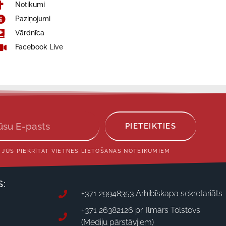
Notikumi
Paziņojumi
Vārdnīca
Facebook Live
PIETEIKTIES
 JŪS PIEKRĪTAT VIETNES LIETOŠANAS NOTEIKUMIEM
S:
+371 29948353 Arhibīskapa sekretariāts
+371 26382126 pr. Ilmārs Tolstovs
(Mediju pārstāvjiem)