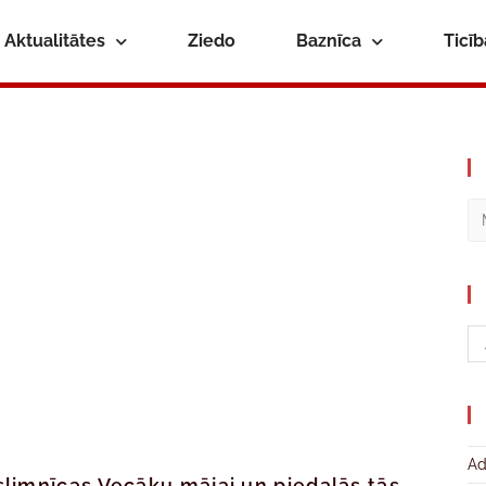
Aktualitātes
Ziedo
Baznīca
Ticī
Ad
limnīcas Vecāku mājai un piedalās tās