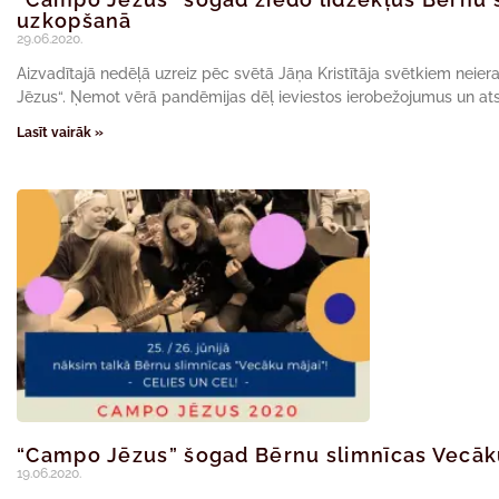
uzkopšanā
29.06.2020.
Aizvadītajā nedēļā uzreiz pēc svētā Jāņa Kristītāja svētkiem neie
Jēzus“. Ņemot vērā pandēmijas dēļ ieviestos ierobežojumus un ats
Lasīt vairāk »
“Campo Jēzus” šogad Bērnu slimnīcas Vecāk
19.06.2020.