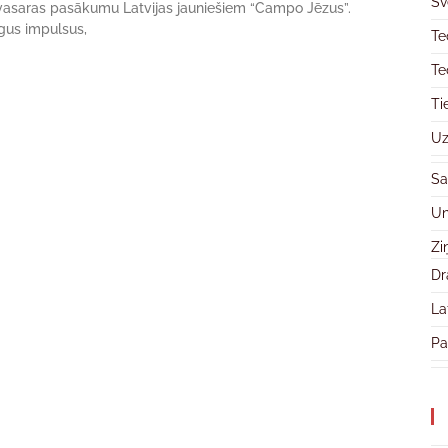
Sv
 vasaras pasākumu Latvijas jauniešiem “Campo Jēzus”.
īgus impulsus,
Te
Te
Ti
Uz
Sa
Un
Zi
Dr
La
Pa