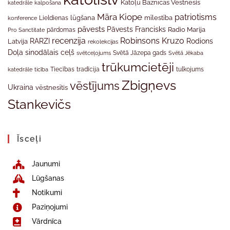
Katoļu Baznīcas Vēstnesis
katedrāle
kalpošana
Māra Kiope
patriotisms
Lieldienas
lūgšana
mīlestība
konference
pāvests
Pāvests Francisks
Radio Marija
Pro Sanctitate
pārdomas
recenzija
Robinsons Kruzo
RARZI
Rodions
Latvija
rekolekcijas
Doļa
sinodālais ceļš
svētceļojums
Svētā Jāzepa gads
Svētā Jēkaba
trūkumcietēji
tradīcija
katedrāle
ticība
Tiecības
tulkojums
Zbigņevs
vēstījums
Ukraina
vēstnesītis
Stankevičs
Īsceļi
Jaunumi
Lūgšanas
Notikumi
Paziņojumi
Vārdnīca