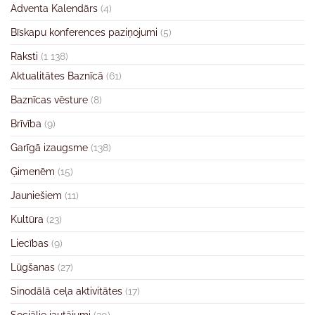
Adventa Kalendārs
(4)
Bīskapu konferences paziņojumi
(5)
Raksti
(1 138)
Aktualitātes Baznīcā
(61)
Baznīcas vēsture
(8)
Brīvība
(9)
Garīgā izaugsme
(138)
Ģimenēm
(15)
Jauniešiem
(11)
Kultūra
(23)
Liecības
(9)
Lūgšanas
(27)
Sinodālā ceļa aktivitātes
(17)