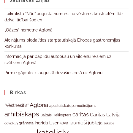
Jaunākas Ziņas
Laikraksta “Nāc” augusta numurs: no vēstures krustcelēm līdz
dzīvai ticībai šodien
„Oāzes” nometne Aglonā
Aicinājums piedalīties starptautiskajā Eiropas gastronomijas
konkursā
Informācija par papildu autobusu un vilcienu reisiem uz
svētkiem Aglonā
Pirmie gājputni 1. augustā devušies ceļā uz Aglonu!
Birkas
Aglona
"Vēstnesītis"
apustuliskais pamudinājums
arhibīskaps
caritas
Caritas Latvija
Baltais Helikopters
jaunieši
jubileja
Ingrīda Lisenkova
grāmata
Jēkaba
covid-19
katolislv