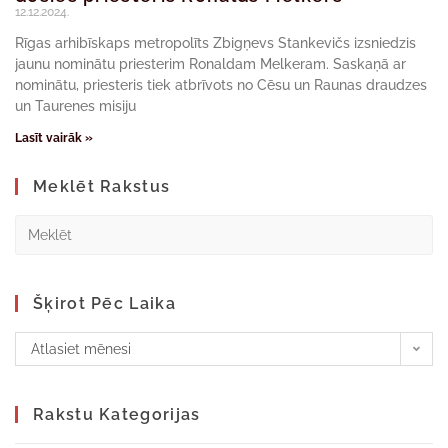
12.12.2024.
Rīgas arhibīskaps metropolīts Zbigņevs Stankevičs izsniedzis
jaunu nominātu priesterim Ronaldam Melkeram. Saskaņā ar
nominātu, priesteris tiek atbrīvots no Cēsu un Raunas draudzes
un Taurenes misiju
Lasīt vairāk »
Meklēt Rakstus
Šķirot Pēc Laika
Atlasiet mēnesi
Rakstu Kategorijas