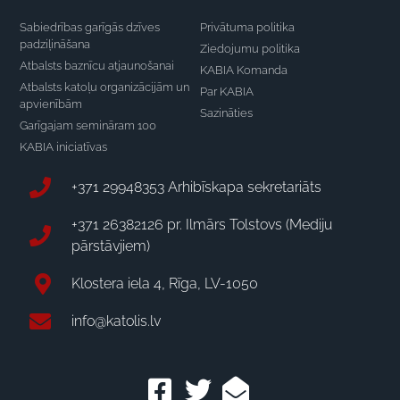
Sabiedrības garīgās dzīves
Privātuma politika
padziļināšana
Ziedojumu politika
Atbalsts baznīcu atjaunošanai
KABIA Komanda
Atbalsts katoļu organizācijām un
Par KABIA
apvienībām
Sazināties
Garīgajam semināram 100
KABIA iniciatīvas
+371 29948353 Arhibīskapa sekretariāts
+371 26382126 pr. Ilmārs Tolstovs (Mediju
pārstāvjiem)
Klostera iela 4, Rīga, LV-1050
info@katolis.lv