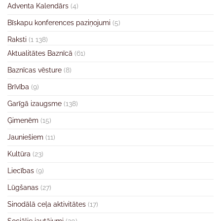
Adventa Kalendārs
(4)
Bīskapu konferences paziņojumi
(5)
Raksti
(1 138)
Aktualitātes Baznīcā
(61)
Baznīcas vēsture
(8)
Brīvība
(9)
Garīgā izaugsme
(138)
Ģimenēm
(15)
Jauniešiem
(11)
Kultūra
(23)
Liecības
(9)
Lūgšanas
(27)
Sinodālā ceļa aktivitātes
(17)