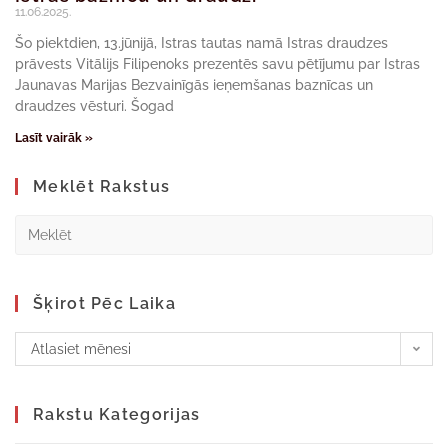
11.06.2025.
Šo piektdien, 13.jūnijā, Istras tautas namā Istras draudzes
prāvests Vitālijs Filipenoks prezentēs savu pētījumu par Istras
Jaunavas Marijas Bezvainīgās ieņemšanas baznīcas un
draudzes vēsturi. Šogad
Lasīt vairāk »
Meklēt Rakstus
Šķirot Pēc Laika
Atlasiet mēnesi
Rakstu Kategorijas