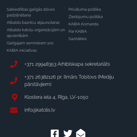
Sabiedrības garīgās dzīves
Privātuma politika
padziļināšana
Ziedojumu politika
Atbalsts baznīcu atjaunošanai
KABIA Komanda
Atbalsts katoļu organizācijām un
Par KABIA
apvienībām
Sazināties
Garīgajam semināram 100
KABIA iniciatīvas
+371 29948353 Arhibīskapa sekretariāts
+371 26382126 pr. Ilmārs Tolstovs (Mediju
pārstāvjiem)
Klostera iela 4, Rīga, LV-1050
info@katolis.lv