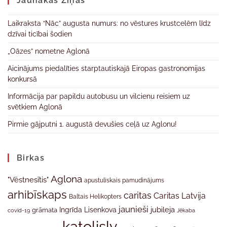
Jaunākas Ziņas
Laikraksta “Nāc” augusta numurs: no vēstures krustcelēm līdz
dzīvai ticībai šodien
„Oāzes” nometne Aglonā
Aicinājums piedalīties starptautiskajā Eiropas gastronomijas
konkursā
Informācija par papildu autobusu un vilcienu reisiem uz
svētkiem Aglonā
Pirmie gājputni 1. augustā devušies ceļā uz Aglonu!
Birkas
Aglona
"Vēstnesītis"
apustuliskais pamudinājums
arhibīskaps
caritas
Caritas Latvija
Baltais Helikopters
jaunieši
jubileja
Ingrīda Lisenkova
grāmata
Jēkaba
covid-19
katolislv