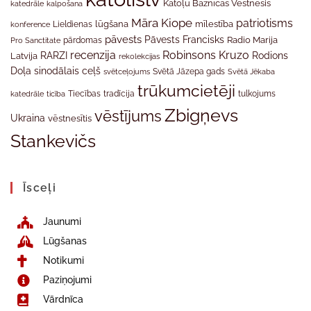
Katoļu Baznīcas Vēstnesis
katedrāle
kalpošana
Māra Kiope
patriotisms
Lieldienas
lūgšana
mīlestība
konference
pāvests
Pāvests Francisks
Radio Marija
Pro Sanctitate
pārdomas
recenzija
Robinsons Kruzo
RARZI
Rodions
Latvija
rekolekcijas
Doļa
sinodālais ceļš
svētceļojums
Svētā Jāzepa gads
Svētā Jēkaba
trūkumcietēji
tradīcija
katedrāle
ticība
Tiecības
tulkojums
Zbigņevs
vēstījums
Ukraina
vēstnesītis
Stankevičs
Īsceļi
Jaunumi
Lūgšanas
Notikumi
Paziņojumi
Vārdnīca