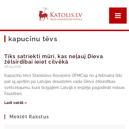
kapucīnu tēvs
Tiks satriekti mūri, kas neļauj Dieva
žēlsirdībai ieiet cilvēkā
06.04.2018.
Kapucīnu tēvs Staņislavs Kovaļskis OFMCap no 4.februāra līdz
pat 15.aprīlim pa Latvijas draudzēm vada Dieva žēlsirdības
svētceļojumu, kurā ticīgajiem Latvijā ir iespēja pagodināt māsas
Faustīnes
Lasīt vairāk »
Meklēt Rakstus