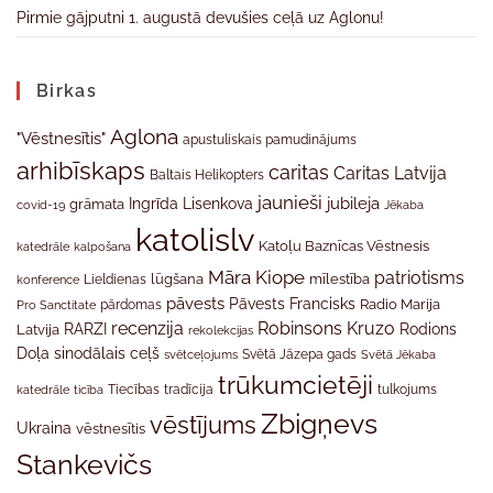
Pirmie gājputni 1. augustā devušies ceļā uz Aglonu!
Birkas
Aglona
"Vēstnesītis"
apustuliskais pamudinājums
arhibīskaps
caritas
Caritas Latvija
Baltais Helikopters
jaunieši
jubileja
Ingrīda Lisenkova
grāmata
Jēkaba
covid-19
katolislv
Katoļu Baznīcas Vēstnesis
katedrāle
kalpošana
Māra Kiope
patriotisms
Lieldienas
lūgšana
mīlestība
konference
pāvests
Pāvests Francisks
Radio Marija
Pro Sanctitate
pārdomas
recenzija
Robinsons Kruzo
RARZI
Rodions
Latvija
rekolekcijas
Doļa
sinodālais ceļš
svētceļojums
Svētā Jāzepa gads
Svētā Jēkaba
trūkumcietēji
tradīcija
katedrāle
ticība
Tiecības
tulkojums
Zbigņevs
vēstījums
Ukraina
vēstnesītis
Stankevičs