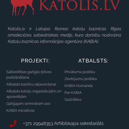
Katolis.lv ir Latvijas Romas katoļu baznīcas Rīgas
arhidiecēzes sabiedriskais medijs, kura darbību nodrošina
Katoļu baznīcas informācijas aģentūra (KABIA).
PROJEKTI:
ATBALSTS:
Sabiedrības garīgās dzīves
Privātuma politika
padziļināšana
Ziedojumu politika
Atbalsts baznīcu atjaunošanai
KABIA Komanda
Atbalsts katoļu organizācijām un
Par KABIA
apvienībām
Sazināties
Garīgajam semināram 100
KABIA iniciatīvas
+371 29948353 Arhibīskapa sekretariāts