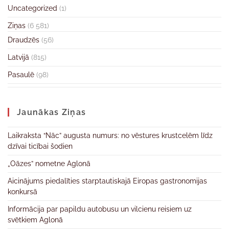
Uncategorized
(1)
Ziņas
(6 581)
Draudzēs
(56)
Latvijā
(815)
Pasaulē
(98)
Jaunākas Ziņas
Laikraksta “Nāc” augusta numurs: no vēstures krustcelēm līdz
dzīvai ticībai šodien
„Oāzes” nometne Aglonā
Aicinājums piedalīties starptautiskajā Eiropas gastronomijas
konkursā
Informācija par papildu autobusu un vilcienu reisiem uz
svētkiem Aglonā