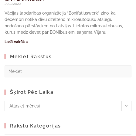
20.12.2022.
Vācijas labdarības organizācija “Bonifatiuswerk” ziņo, ka
decembrī notika divu dzelteno mikroautobusu atslēgu
nodošana pārstāvjiem no Latvijas. Lietotos mikroautobusus,
kurus mēdz dēvēt par BONIbusiem, saņēma Viļānu
Lasīt vairāk »
Meklēt Rakstus
Šķirot Pēc Laika
Atlasiet mēnesi
Rakstu Kategorijas