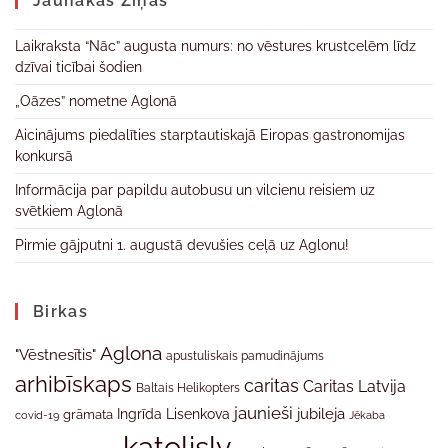
Jaunākas Ziņas
Laikraksta “Nāc” augusta numurs: no vēstures krustcelēm līdz
dzīvai ticībai šodien
„Oāzes” nometne Aglonā
Aicinājums piedalīties starptautiskajā Eiropas gastronomijas
konkursā
Informācija par papildu autobusu un vilcienu reisiem uz
svētkiem Aglonā
Pirmie gājputni 1. augustā devušies ceļā uz Aglonu!
Birkas
Aglona
"Vēstnesītis"
apustuliskais pamudinājums
arhibīskaps
caritas
Caritas Latvija
Baltais Helikopters
jaunieši
jubileja
Ingrīda Lisenkova
grāmata
Jēkaba
covid-19
katolislv