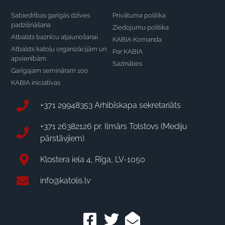
Sabiedrības garīgās dzīves
Privātuma politika
padziļināšana
Ziedojumu politika
Atbalsts baznīcu atjaunošanai
KABIA Komanda
Atbalsts katoļu organizācijām un
Par KABIA
apvienībām
Sazināties
Garīgajam semināram 100
KABIA iniciatīvas
+371 29948353 Arhibīskapa sekretariāts
+371 26382126 pr. Ilmārs Tolstovs (Mediju
pārstāvjiem)
Klostera iela 4, Rīga, LV-1050
info@katolis.lv