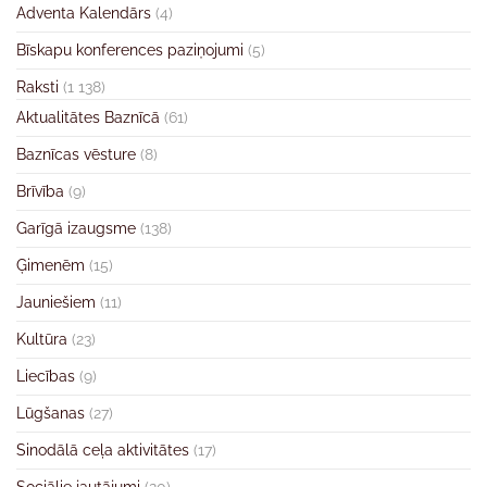
Adventa Kalendārs
(4)
Bīskapu konferences paziņojumi
(5)
Raksti
(1 138)
Aktualitātes Baznīcā
(61)
Baznīcas vēsture
(8)
Brīvība
(9)
Garīgā izaugsme
(138)
Ģimenēm
(15)
Jauniešiem
(11)
Kultūra
(23)
Liecības
(9)
Lūgšanas
(27)
Sinodālā ceļa aktivitātes
(17)