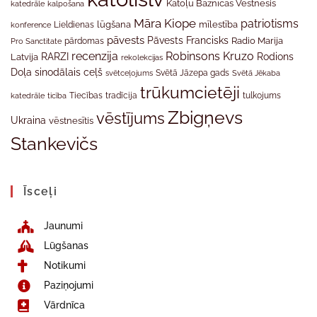
Katoļu Baznīcas Vēstnesis
katedrāle
kalpošana
Māra Kiope
patriotisms
Lieldienas
lūgšana
mīlestība
konference
pāvests
Pāvests Francisks
Radio Marija
Pro Sanctitate
pārdomas
recenzija
Robinsons Kruzo
RARZI
Rodions
Latvija
rekolekcijas
Doļa
sinodālais ceļš
svētceļojums
Svētā Jāzepa gads
Svētā Jēkaba
trūkumcietēji
tradīcija
katedrāle
ticība
Tiecības
tulkojums
Zbigņevs
vēstījums
Ukraina
vēstnesītis
Stankevičs
Īsceļi
Jaunumi
Lūgšanas
Notikumi
Paziņojumi
Vārdnīca