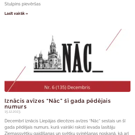
Stulpins pievēršas
Lasīt vairāk »
Iznācis avīzes “Nāc” šī gada pēdējais
numurs
15.12.2023.
Decembrī iznācis Liepājas diecēzes avīzes “Nāc” sestais un šī
gada pēdējais numurs, kurā vairāki raksti ievada lasītāju
Ziemassvētku gaidīšanas un svētku svinēšanas noskaņā, kā arī