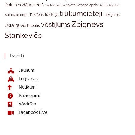
Doļa
sinodālais ceļš
svētceļojums
Svētā Jāzepa gads
Svētā Jēkaba
trūkumcietēji
tradīcija
katedrāle
ticība
Tiecības
tulkojums
Zbigņevs
vēstījums
Ukraina
vēstnesītis
Stankevičs
Īsceļi
Jaunumi
Lūgšanas
Notikumi
Paziņojumi
Vārdnīca
Facebook Live