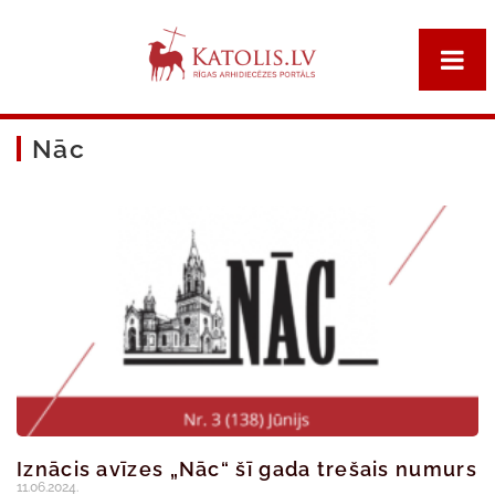
Nāc
Iznācis avīzes „Nāc“ šī gada trešais numurs
11.06.2024.