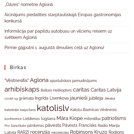
„Oāzes” nometne Aglonā
Aicinājums piedalīties starptautiskajā Eiropas gastronomijas
konkursā
Informācija par papildu autobusu un vilcienu reisiem uz
svētkiem Aglonā
Pirmie gājputni 1. augustā devušies ceļā uz Aglonu!
Birkas
Aglona
"Vēstnesītis"
apustuliskais pamudinājums
arhibīskaps
caritas
Caritas Latvija
Baltais Helikopters
jaunieši
jubileja
Ingrīda Lisenkova
grāmata
Jēkaba
covid-19
katolislv
Katoļu Baznīcas Vēstnesis
katedrāle
kalpošana
Māra Kiope
patriotisms
Lieldienas
lūgšana
mīlestība
konference
pāvests
Pāvests Francisks
Radio Marija
Pro Sanctitate
pārdomas
recenzija
Robinsons Kruzo
RARZI
Rodions
Latvija
rekolekcijas