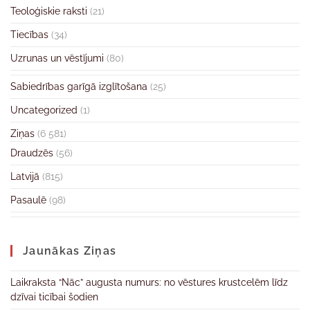
Teoloģiskie raksti
(21)
Tiecības
(34)
Uzrunas un vēstījumi
(80)
Sabiedrības garīgā izglītošana
(25)
Uncategorized
(1)
Ziņas
(6 581)
Draudzēs
(56)
Latvijā
(815)
Pasaulē
(98)
Jaunākas Ziņas
Laikraksta “Nāc” augusta numurs: no vēstures krustcelēm līdz
dzīvai ticībai šodien