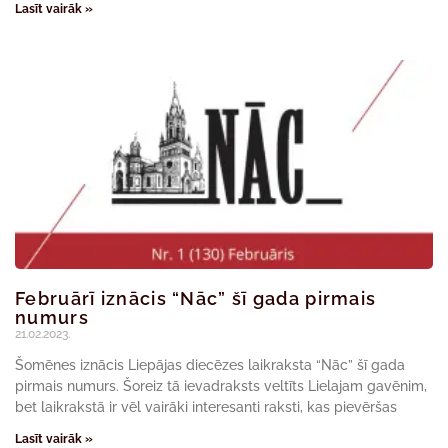
Lasīt vairāk »
Februārī iznācis “Nāc” šī gada pirmais
numurs
21.02.2023.
Šomēnes iznācis Liepājas diecēzes laikraksta “Nāc” šī gada
pirmais numurs. Šoreiz tā ievadraksts veltīts Lielajam gavēnim,
bet laikrakstā ir vēl vairāki interesanti raksti, kas pievēršas
Lasīt vairāk »