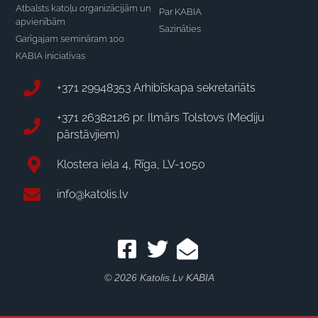
Atbalsts katoļu organizācijām un
Par KABIA
apvienībām
Sazināties
Garīgajam semināram 100
KABIA iniciatīvas
+371 29948353 Arhibīskapa sekretariāts
+371 26382126 pr. Ilmārs Tolstovs (Mediju
pārstāvjiem)
Klostera iela 4, Rīga, LV-1050
info@katolis.lv
© 2026 Katolis.lv KABIA