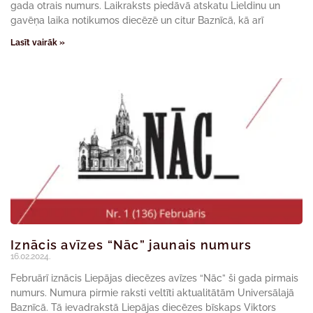
gada otrais numurs. Laikraksts piedāvā atskatu Lieldinu un
gavēņa laika notikumos diecēzē un citur Baznīcā, kā arī
Lasīt vairāk »
Iznācis avīzes “Nāc” jaunais numurs
16.02.2024.
Februārī iznācis Liepājas diecēzes avīzes “Nāc” ši gada pirmais
numurs. Numura pirmie raksti veltīti aktualitātām Universālajā
Baznīcā. Tā ievadrakstā Liepājas diecēzes bīskaps Viktors