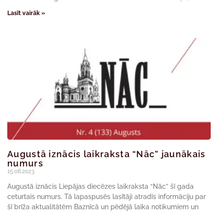
Lasīt vairāk »
Augustā iznācis laikraksta “Nāc” jaunākais
numurs
15.08.2023.
Augustā iznācis Liepājas diecēzes laikraksta “Nāc” šī gada
ceturtais numurs. Tā lapaspusēs lasītāji atradīs informāciju par
šī brīža aktualitātēm Baznīcā un pēdējā laika notikumiem un