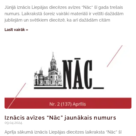
Jūnijā iznācis Liepājas diecēzes avīzes “Nāc“ šī gada trešais
numurs. Laikrakstā šoreiz vairāki materiāli ir veltīti dažādām
jubilejām un svētkiem diecēzē, ka arī dažādām citām
Lasīt vairāk »
Iznācis avīzes “Nāc” jaunākais numurs
09.04.2024.
Aprīļa sākumā iznācis Liepājas diecēzes laikraksta “Nāc” šī