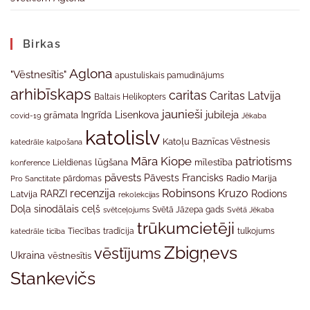
Birkas
Aglona
"Vēstnesītis"
apustuliskais pamudinājums
arhibīskaps
caritas
Caritas Latvija
Baltais Helikopters
jaunieši
jubileja
Ingrīda Lisenkova
grāmata
Jēkaba
covid-19
katolislv
Katoļu Baznīcas Vēstnesis
katedrāle
kalpošana
Māra Kiope
patriotisms
Lieldienas
lūgšana
mīlestība
konference
pāvests
Pāvests Francisks
Radio Marija
Pro Sanctitate
pārdomas
recenzija
Robinsons Kruzo
RARZI
Rodions
Latvija
rekolekcijas
Doļa
sinodālais ceļš
svētceļojums
Svētā Jāzepa gads
Svētā Jēkaba
trūkumcietēji
tradīcija
katedrāle
ticība
Tiecības
tulkojums
Zbigņevs
vēstījums
Ukraina
vēstnesītis
Stankevičs