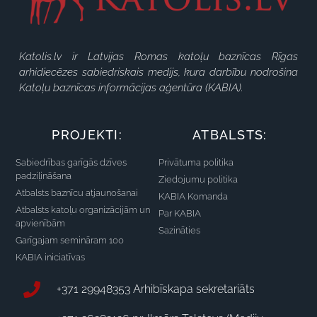
Katolis.lv ir Latvijas Romas katoļu baznīcas Rīgas
arhidiecēzes sabiedriskais medijs, kura darbību nodrošina
Katoļu baznīcas informācijas aģentūra (KABIA).
PROJEKTI:
ATBALSTS:
Sabiedrības garīgās dzīves
Privātuma politika
padziļināšana
Ziedojumu politika
Atbalsts baznīcu atjaunošanai
KABIA Komanda
Atbalsts katoļu organizācijām un
Par KABIA
apvienībām
Sazināties
Garīgajam semināram 100
KABIA iniciatīvas
+371 29948353 Arhibīskapa sekretariāts