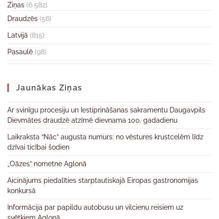
Ziņas
(6 582)
Draudzēs
(56)
Latvijā
(815)
Pasaulē
(98)
Jaunākas Ziņas
Ar svinīgu procesiju un Iestiprināšanas sakramentu Daugavpils
Dievmātes draudzē atzīmē dievnama 100. gadadienu
Laikraksta “Nāc” augusta numurs: no vēstures krustcelēm līdz
dzīvai ticībai šodien
„Oāzes” nometne Aglonā
Aicinājums piedalīties starptautiskajā Eiropas gastronomijas
konkursā
Informācija par papildu autobusu un vilcienu reisiem uz
svētkiem Aglonā