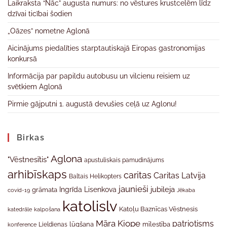
Laikraksta “Nāc” augusta numurs: no vēstures krustcelēm līdz
dzīvai ticībai šodien
„Oāzes” nometne Aglonā
Aicinājums piedalīties starptautiskajā Eiropas gastronomijas
konkursā
Informācija par papildu autobusu un vilcienu reisiem uz
svētkiem Aglonā
Pirmie gājputni 1. augustā devušies ceļā uz Aglonu!
Birkas
Aglona
"Vēstnesītis"
apustuliskais pamudinājums
arhibīskaps
caritas
Caritas Latvija
Baltais Helikopters
jaunieši
jubileja
Ingrīda Lisenkova
grāmata
Jēkaba
covid-19
katolislv
Katoļu Baznīcas Vēstnesis
katedrāle
kalpošana
Māra Kiope
patriotisms
Lieldienas
lūgšana
mīlestība
konference