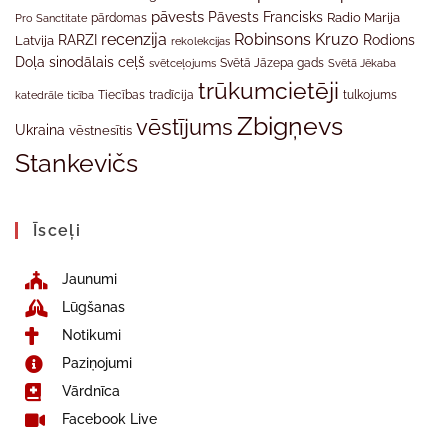
pāvests
Pāvests Francisks
Radio Marija
Pro Sanctitate
pārdomas
recenzija
Robinsons Kruzo
RARZI
Rodions
Latvija
rekolekcijas
Doļa
sinodālais ceļš
svētceļojums
Svētā Jāzepa gads
Svētā Jēkaba
trūkumcietēji
tradīcija
katedrāle
ticība
Tiecības
tulkojums
Zbigņevs
vēstījums
Ukraina
vēstnesītis
Stankevičs
Īsceļi
Jaunumi
Lūgšanas
Notikumi
Paziņojumi
Vārdnīca
Facebook Live