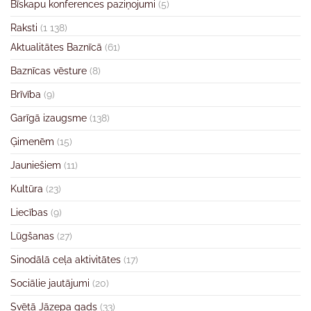
Bīskapu konferences paziņojumi
(5)
Raksti
(1 138)
Aktualitātes Baznīcā
(61)
Baznīcas vēsture
(8)
Brīvība
(9)
Garīgā izaugsme
(138)
Ģimenēm
(15)
Jauniešiem
(11)
Kultūra
(23)
Liecības
(9)
Lūgšanas
(27)
Sinodālā ceļa aktivitātes
(17)
Sociālie jautājumi
(20)
Svētā Jāzepa gads
(33)