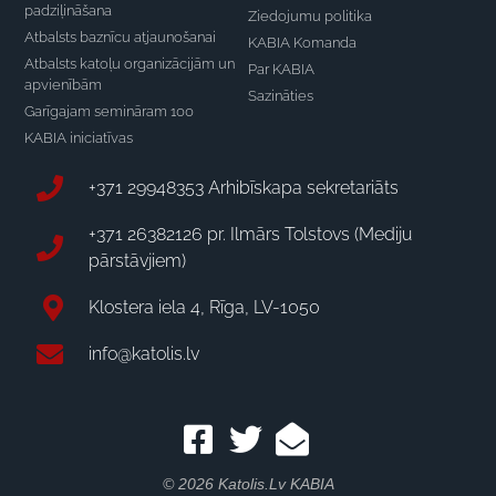
padziļināšana
Ziedojumu politika
Atbalsts baznīcu atjaunošanai
KABIA Komanda
Atbalsts katoļu organizācijām un
Par KABIA
apvienībām
Sazināties
Garīgajam semināram 100
KABIA iniciatīvas
+371 29948353 Arhibīskapa sekretariāts
+371 26382126 pr. Ilmārs Tolstovs (Mediju
pārstāvjiem)
Klostera iela 4, Rīga, LV-1050
info@katolis.lv
© 2026 Katolis.lv KABIA