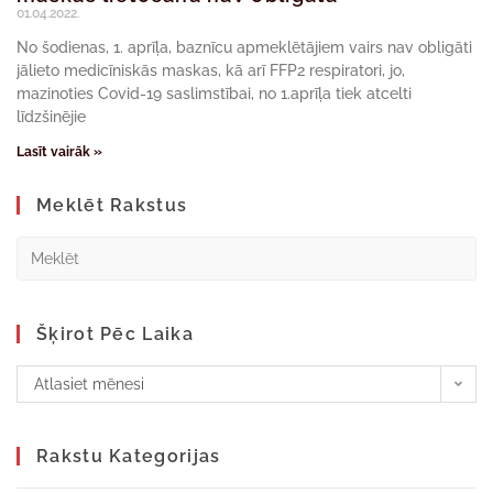
01.04.2022.
No šodienas, 1. aprīļa, baznīcu apmeklētājiem vairs nav obligāti
jālieto medicīniskās maskas, kā arī FFP2 respiratori, jo,
mazinoties Covid-19 saslimstībai, no 1.aprīļa tiek atcelti
līdzšinējie
Lasīt vairāk »
Meklēt Rakstus
Šķirot Pēc Laika
Atlasiet mēnesi
Rakstu Kategorijas