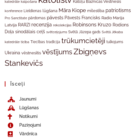
Katoļu Baznīcas Vēstnesis
katedrāle
kalpošana
Māra Kiope
patriotisms
Lieldienas
lūgšana
mīlestība
konference
pāvests
Pāvests Francisks
Radio Marija
Pro Sanctitate
pārdomas
recenzija
Robinsons Kruzo
RARZI
Rodions
Latvija
rekolekcijas
Doļa
sinodālais ceļš
svētceļojums
Svētā Jāzepa gads
Svētā Jēkaba
trūkumcietēji
tradīcija
katedrāle
ticība
Tiecības
tulkojums
Zbigņevs
vēstījums
Ukraina
vēstnesītis
Stankevičs
Īsceļi
Jaunumi
Lūgšanas
Notikumi
Paziņojumi
Vārdnīca