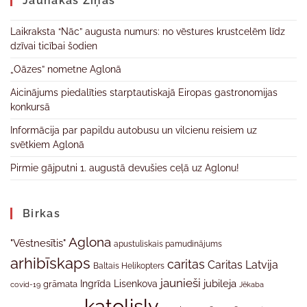
Jaunākas Ziņas
Laikraksta “Nāc” augusta numurs: no vēstures krustcelēm līdz
dzīvai ticībai šodien
„Oāzes” nometne Aglonā
Aicinājums piedalīties starptautiskajā Eiropas gastronomijas
konkursā
Informācija par papildu autobusu un vilcienu reisiem uz
svētkiem Aglonā
Pirmie gājputni 1. augustā devušies ceļā uz Aglonu!
Birkas
Aglona
"Vēstnesītis"
apustuliskais pamudinājums
arhibīskaps
caritas
Caritas Latvija
Baltais Helikopters
jaunieši
jubileja
Ingrīda Lisenkova
grāmata
Jēkaba
covid-19
katolislv