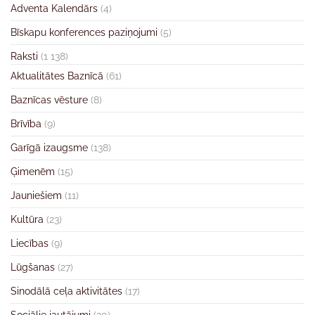
Adventa Kalendārs
(4)
Bīskapu konferences paziņojumi
(5)
Raksti
(1 138)
Aktualitātes Baznīcā
(61)
Baznīcas vēsture
(8)
Brīvība
(9)
Garīgā izaugsme
(138)
Ģimenēm
(15)
Jauniešiem
(11)
Kultūra
(23)
Liecības
(9)
Lūgšanas
(27)
Sinodālā ceļa aktivitātes
(17)