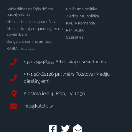
Sabiedrības garīgās dzīves
Privātuma politika
padziļināšana
Ziedojumu politika
Atbalsts baznīcu atjaunošanai
KABIA Komanda
Atbalsts katoļu organizācijām un
Par KABIA
apvienībām
Sazināties
Garīgajam semināram 100
KABIA iniciatīvas
+371 29948353 Arhibīskapa sekretariāts
+371 26382126 pr. Ilmārs Tolstovs (Mediju
pārstāvjiem)
Klostera iela 4, Rīga, LV-1050
info@katolis.lv