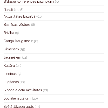
Bīskapu konferences paziņojumi
(5)
Raksti
(1 138)
Aktualitātes Baznīcā
(61)
Baznīcas vēsture
(8)
Brīvība
(9)
Garīgā izaugsme
(138)
Ģimenēm
(15)
Jauniešiem
(11)
Kultūra
(23)
Liecības
(9)
Lūgšanas
(27)
Sinodālā ceļa aktivitātes
(17)
Sociālie jautājumi
(20)
Svētā Jāzepa gads
(33)