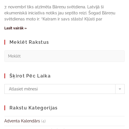
7. novembrī tiks atzīmēta Bāreņu svētdiena. Latvijā ši
ekumeniskā iniciatīva notiks jau septīto reizi. Šogad Bāreņu
svētdienas moto ir: “Katram ir savs stāsts! Kļūsti par
Lasīt vairāk »
Meklēt Rakstus
Šķirot Pēc Laika
Atlasiet mēnesi
Rakstu Kategorijas
Adventa Kalendārs
(4)