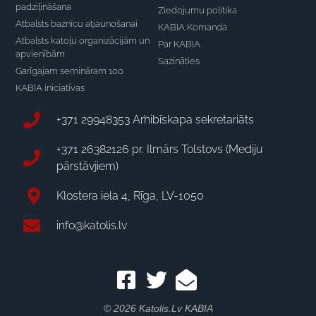
padziļināšana
Ziedojumu politika
Atbalsts baznīcu atjaunošanai
KABIA Komanda
Atbalsts katoļu organizācijām un
Par KABIA
apvienībām
Sazināties
Garīgajam semināram 100
KABIA iniciatīvas
+371 29948353 Arhibīskapa sekretariāts
+371 26382126 pr. Ilmārs Tolstovs (Mediju
pārstāvjiem)
Klostera iela 4, Rīga, LV-1050
info@katolis.lv
© 2026 Katolis.lv KABIA