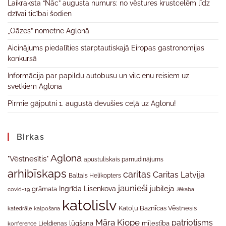
Laikraksta “Nāc” augusta numurs: no vēstures krustcelēm līdz
dzīvai ticībai šodien
„Oāzes” nometne Aglonā
Aicinājums piedalīties starptautiskajā Eiropas gastronomijas
konkursā
Informācija par papildu autobusu un vilcienu reisiem uz
svētkiem Aglonā
Pirmie gājputni 1. augustā devušies ceļā uz Aglonu!
Birkas
Aglona
"Vēstnesītis"
apustuliskais pamudinājums
arhibīskaps
caritas
Caritas Latvija
Baltais Helikopters
jaunieši
jubileja
Ingrīda Lisenkova
grāmata
Jēkaba
covid-19
katolislv
Katoļu Baznīcas Vēstnesis
katedrāle
kalpošana
Māra Kiope
patriotisms
Lieldienas
lūgšana
mīlestība
konference