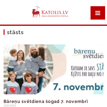
stāsts
Bāreņu svētdiena šogad 7. novembrī
27.10.2021.