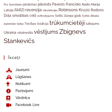
pāvests
Pāvests Francisks
Radio Marija
Pro Sanctitate
pārdomas
recenzija
Robinsons Kruzo
RARZI
Rodions
Latvija
rekolekcijas
Doļa
sinodālais ceļš
svētceļojums
Svētā Jāzepa gads
Svētā Jēkaba
trūkumcietēji
tradīcija
katedrāle
ticība
Tiecības
tulkojums
Zbigņevs
vēstījums
Ukraina
vēstnesītis
Stankevičs
Īsceļi
Jaunumi
Lūgšanas
Notikumi
Paziņojumi
Vārdnīca
Facebook Live