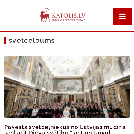
svētceļoums
Pāvests svētceļniekus no Latvijas mudina
saskatīt Dieva svētību “šeit un tagad”