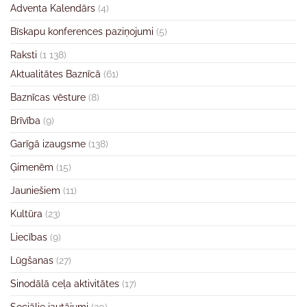
Adventa Kalendārs
(4)
Bīskapu konferences paziņojumi
(5)
Raksti
(1 138)
Aktualitātes Baznīcā
(61)
Baznīcas vēsture
(8)
Brīvība
(9)
Garīgā izaugsme
(138)
Ģimenēm
(15)
Jauniešiem
(11)
Kultūra
(23)
Liecības
(9)
Lūgšanas
(27)
Sinodālā ceļa aktivitātes
(17)