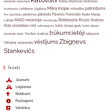
Katoļu Baznīcas Vēstnesis
katedrāle
kalpošana
Māra Kiope
patriotisms
Lieldienas
lūgšana
mīlestība
konference
pāvests
Pāvests Francisks
Radio Marija
Pro Sanctitate
pārdomas
recenzija
Robinsons Kruzo
RARZI
Rodions
Latvija
rekolekcijas
Doļa
sinodālais ceļš
svētceļojums
Svētā Jāzepa gads
Svētā Jēkaba
trūkumcietēji
tradīcija
katedrāle
ticība
Tiecības
tulkojums
Zbigņevs
vēstījums
Ukraina
vēstnesītis
Stankevičs
Īsceļi
Jaunumi
Lūgšanas
Notikumi
Paziņojumi
Vārdnīca