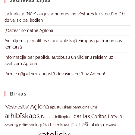
Jaunākas Ziņas
Laikraksta “Nāc” augusta numurs: no vēstures krustcelēm līdz
dzīvai ticībai šodien
„Oāzes” nometne Aglonā
Aicinājums piedalīties starptautiskajā Eiropas gastronomijas
konkursā
Informācija par papildu autobusu un vilcienu reisiem uz
svētkiem Aglonā
Pirmie gājputni 1. augustā devušies ceļā uz Aglonu!
Birkas
Aglona
"Vēstnesītis"
apustuliskais pamudinājums
arhibīskaps
caritas
Caritas Latvija
Baltais Helikopters
jaunieši
jubileja
Ingrīda Lisenkova
grāmata
Jēkaba
covid-19
katolislv