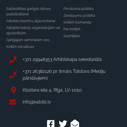
Sabiedrības garīgās dzīves
Privātuma politika
padziļināšana
Ziedojumu politika
Atbalsts baznīcu atjaunošanai
KABIA Komanda
Atbalsts katoļu organizācijām un
Par KABIA
apvienībām
Sazināties
Garīgajam semināram 100
KABIA iniciatīvas
+371 29948353 Arhibīskapa sekretariāts
+371 26382126 pr. Ilmārs Tolstovs (Mediju
pārstāvjiem)
Klostera iela 4, Rīga, LV-1050
info@katolis.lv