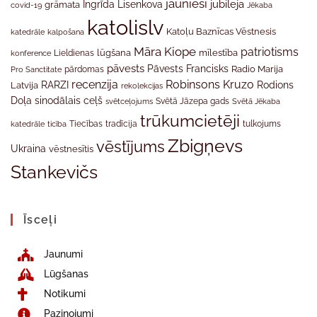
jaunieši
jubileja
Ingrīda Lisenkova
grāmata
Jēkaba
covid-19
katolislv
Katoļu Baznīcas Vēstnesis
katedrāle
kalpošana
Māra Kiope
patriotisms
Lieldienas
lūgšana
mīlestība
konference
pāvests
Pāvests Francisks
Radio Marija
Pro Sanctitate
pārdomas
recenzija
Robinsons Kruzo
RARZI
Rodions
Latvija
rekolekcijas
Doļa
sinodālais ceļš
svētceļojums
Svētā Jāzepa gads
Svētā Jēkaba
trūkumcietēji
tradīcija
katedrāle
ticība
Tiecības
tulkojums
Zbigņevs
vēstījums
Ukraina
vēstnesītis
Stankevičs
Īsceļi
Jaunumi
Lūgšanas
Notikumi
Paziņojumi