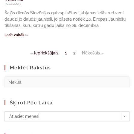
30.12.2023.
Šajās dienās Slovēnijas galvspilsētas Ļubļanas ielās redzami
daudzi jo daudzi jaunieši, jo pilsētā notiek 46. Eiropas Jauniešu
tikšanās, kuru katru gadu laikā no 28. decembra
Lasīt vairāk »
« Iepriekšājais
1
2
Nākošais »
Meklēt Rakstus
Šķirot Pēc Laika
Atlasiet mēnesi