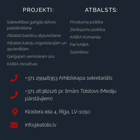
PROJEKTI:
ATBALSTS:
Sabiedrības garīgās dzīves
Privātuma politika
padziļināšana
Ziedojumu politika
Atbalsts baznīcu atjaunošanai
KABIA Komanda
Atbalsts katoļu organizācijām un
Par KABIA
apvienībām
Sazināties
Garīgajam semināram 100
KABIA iniciatīvas
+371 29948353 Arhibīskapa sekretariāts
+371 26382126 pr. Ilmārs Tolstovs (Mediju
pārstāvjiem)
Klostera iela 4, Rīga, LV-1050
info@katolis.lv