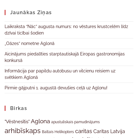
Jaunākas Ziņas
Laikraksta “Nāc” augusta numurs: no vēstures krustcelēm līdz
dzīvai ticībai šodien
„Oāzes” nometne Aglonā
Aicinājums piedalīties starptautiskajā Eiropas gastronomijas
konkursā
Informācija par papildu autobusu un vilcienu reisiem uz
svētkiem Aglonā
Pirmie gājputni 1. augustā devušies ceļā uz Aglonu!
Birkas
Aglona
"Vēstnesītis"
apustuliskais pamudinājums
arhibīskaps
caritas
Caritas Latvija
Baltais Helikopters