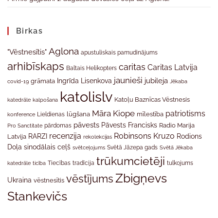
Birkas
Aglona
"Vēstnesītis"
apustuliskais pamudinājums
arhibīskaps
caritas
Caritas Latvija
Baltais Helikopters
jaunieši
jubileja
Ingrīda Lisenkova
grāmata
Jēkaba
covid-19
katolislv
Katoļu Baznīcas Vēstnesis
katedrāle
kalpošana
Māra Kiope
patriotisms
Lieldienas
lūgšana
mīlestība
konference
pāvests
Pāvests Francisks
Radio Marija
Pro Sanctitate
pārdomas
recenzija
Robinsons Kruzo
RARZI
Rodions
Latvija
rekolekcijas
Doļa
sinodālais ceļš
svētceļojums
Svētā Jāzepa gads
Svētā Jēkaba
trūkumcietēji
tradīcija
katedrāle
ticība
Tiecības
tulkojums
Zbigņevs
vēstījums
Ukraina
vēstnesītis
Stankevičs