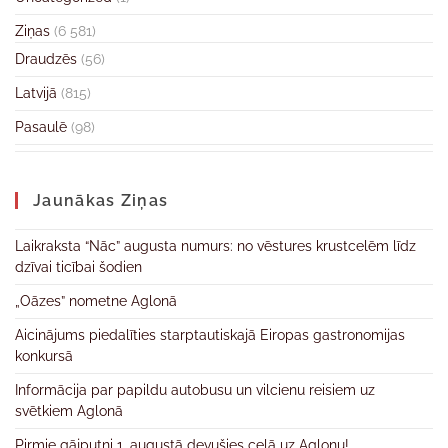
Ziņas
(6 581)
Draudzēs
(56)
Latvijā
(815)
Pasaulē
(98)
Jaunākas Ziņas
Laikraksta “Nāc” augusta numurs: no vēstures krustcelēm līdz
dzīvai ticībai šodien
„Oāzes” nometne Aglonā
Aicinājums piedalīties starptautiskajā Eiropas gastronomijas
konkursā
Informācija par papildu autobusu un vilcienu reisiem uz
svētkiem Aglonā
Pirmie gājputni 1. augustā devušies ceļā uz Aglonu!