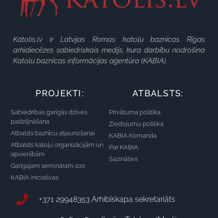
Katolis.lv ir Latvijas Romas katoļu baznīcas Rīgas
arhidiecēzes sabiedriskais medijs, kura darbību nodrošina
Katoļu baznīcas informācijas aģentūra (KABIA).
PROJEKTI:
ATBALSTS:
Sabiedrības garīgās dzīves
Privātuma politika
padziļināšana
Ziedojumu politika
Atbalsts baznīcu atjaunošanai
KABIA Komanda
Atbalsts katoļu organizācijām un
Par KABIA
apvienībām
Sazināties
Garīgajam semināram 100
KABIA iniciatīvas
+371 29948353 Arhibīskapa sekretariāts