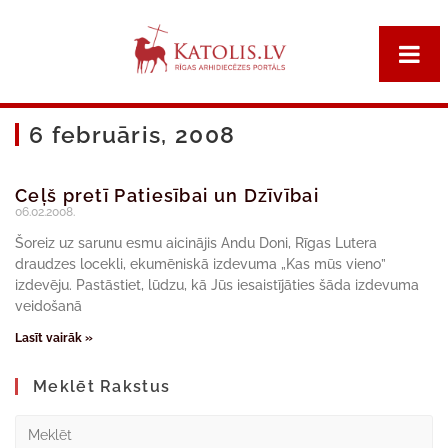
6 februāris, 2008
Ceļš pretī Patiesībai un Dzīvībai
06.02.2008.
Šoreiz uz sarunu esmu aicinājis Andu Doni, Rīgas Lutera
draudzes locekli, ekumēniskā izdevuma „Kas mūs vieno”
izdevēju. Pastāstiet, lūdzu, kā Jūs iesaistījāties šāda izdevuma
veidošanā
Lasīt vairāk »
Meklēt Rakstus