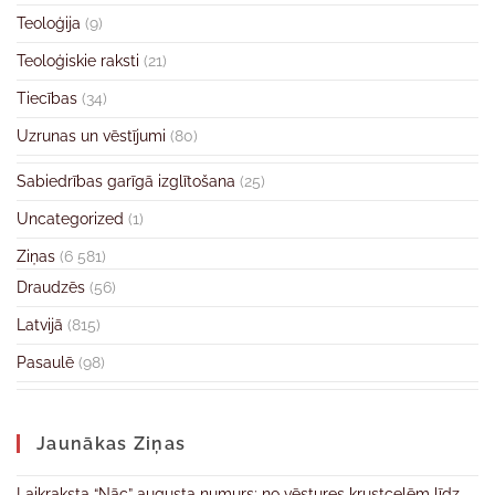
Teoloģija
(9)
Teoloģiskie raksti
(21)
Tiecības
(34)
Uzrunas un vēstījumi
(80)
Sabiedrības garīgā izglītošana
(25)
Uncategorized
(1)
Ziņas
(6 581)
Draudzēs
(56)
Latvijā
(815)
Pasaulē
(98)
Jaunākas Ziņas
Laikraksta “Nāc” augusta numurs: no vēstures krustcelēm līdz