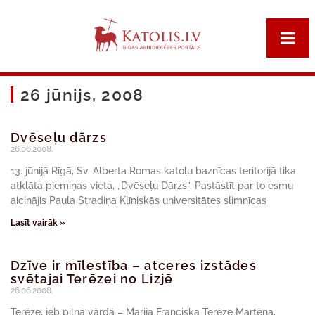
26 jūnijs, 2008
Dvēseļu dārzs
26.06.2008.
13. jūnijā Rīgā, Sv. Alberta Romas katoļu baznīcas teritorijā tika
atklāta piemiņas vieta, „Dvēseļu Dārzs”. Pastāstīt par to esmu
aicinājis Paula Stradiņa Klīniskās universitātes slimnīcas
Lasīt vairāk »
Dzīve ir mīlestība – atceres izstādes
svētajai Terēzei no Lizjē
26.06.2008.
Terēze, jeb pilnā vārdā – Marija Franciska Terēze Martēna,