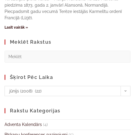
piedzima 1873. gada 2. janvārī Alansonā, Normandijā.
Piecpadsmit gadu vecumā Terēze iestājās Karmelītu ordenī
Francijā (Lizjē).
Lasīt vairāk »
Meklēt Rakstus
Šķirot Pēc Laika
jūnijs (2008) (22)
Rakstu Kategorijas
Adventa Kalendārs
(4)
Bīskapu konferences paziņojumi
(5)