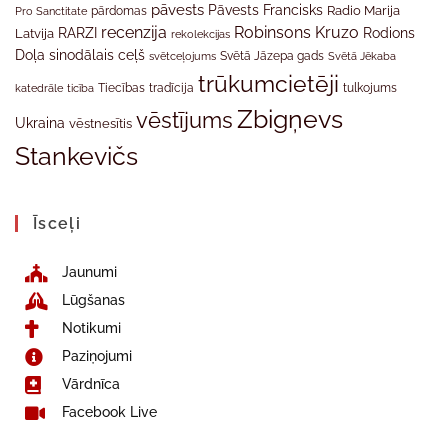
pāvests
Pāvests Francisks
Radio Marija
Pro Sanctitate
pārdomas
recenzija
Robinsons Kruzo
RARZI
Rodions
Latvija
rekolekcijas
Doļa
sinodālais ceļš
svētceļojums
Svētā Jāzepa gads
Svētā Jēkaba
trūkumcietēji
tradīcija
katedrāle
ticība
Tiecības
tulkojums
Zbigņevs
vēstījums
Ukraina
vēstnesītis
Stankevičs
Īsceļi
Jaunumi
Lūgšanas
Notikumi
Paziņojumi
Vārdnīca
Facebook Live