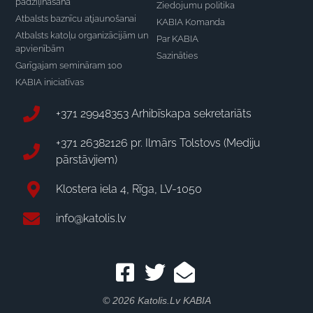
padziļināšana
Ziedojumu politika
Atbalsts baznīcu atjaunošanai
KABIA Komanda
Atbalsts katoļu organizācijām un
Par KABIA
apvienībām
Sazināties
Garīgajam semināram 100
KABIA iniciatīvas
+371 29948353 Arhibīskapa sekretariāts
+371 26382126 pr. Ilmārs Tolstovs (Mediju
pārstāvjiem)
Klostera iela 4, Rīga, LV-1050
info@katolis.lv
© 2026 Katolis.lv KABIA