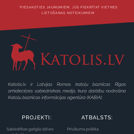
*PIESAKOTIES JAUNUMIEM, JŪS PIEKRĪTAT VIETNES
LIETOŠANAS NOTEIKUMIEM
Katolis.lv ir Latvijas Romas katoļu baznīcas Rīgas
arhidiecēzes sabiedriskais medijs, kura darbību nodrošina
Katoļu baznīcas informācijas aģentūra (KABIA).
PROJEKTI:
ATBALSTS:
Sabiedrības garīgās dzīves
Privātuma politika