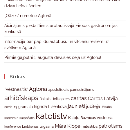
dzīvai ticībai šodien
„Oāzes” nometne Aglonā
Aicinājums piedalīties starptautiskajā Eiropas gastronomijas
konkursā
Informācija par papildu autobusu un vilcienu reisiem uz
svētkiem Aglonā
Pirmie gājputni 1. augustā devušies ceļā uz Aglonu!
Birkas
Aglona
"Vēstnesītis"
apustuliskais pamudinājums
arhibīskaps
caritas
Caritas Latvija
Baltais Helikopters
jaunieši
jubileja
Ingrīda Lisenkova
grāmata
Jēkaba
covid-19
katolislv
Katoļu Baznīcas Vēstnesis
katedrāle
kalpošana
Māra Kiope
patriotisms
Lieldienas
lūgšana
mīlestība
konference