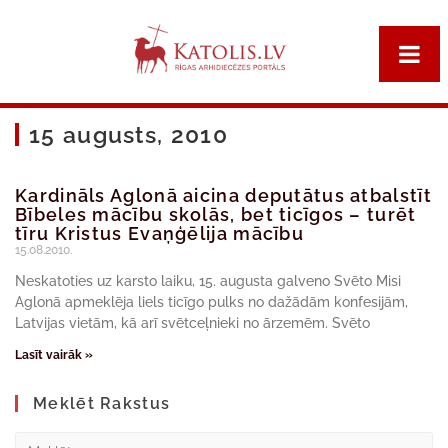
15 augusts, 2010
Kardināls Aglonā aicina deputātus atbalstīt
Bībeles mācību skolās, bet ticīgos – turēt
tīru Kristus Evaņģēlija mācību
15.08.2010.
Neskatoties uz karsto laiku, 15. augusta galveno Svēto Misi
Aglonā apmeklēja liels ticīgo pulks no dažādām konfesijām,
Latvijas vietām, kā arī svētceļnieki no ārzemēm. Svēto
Lasīt vairāk »
Meklēt Rakstus