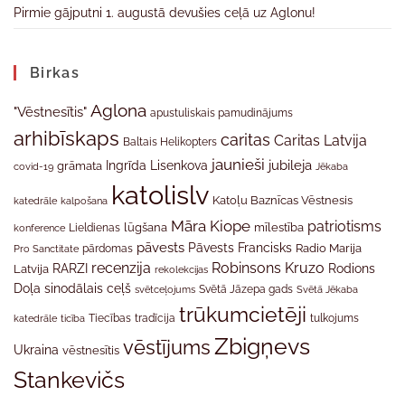
Pirmie gājputni 1. augustā devušies ceļā uz Aglonu!
Birkas
Aglona
"Vēstnesītis"
apustuliskais pamudinājums
arhibīskaps
caritas
Caritas Latvija
Baltais Helikopters
jaunieši
jubileja
Ingrīda Lisenkova
grāmata
Jēkaba
covid-19
katolislv
Katoļu Baznīcas Vēstnesis
katedrāle
kalpošana
Māra Kiope
patriotisms
Lieldienas
lūgšana
mīlestība
konference
pāvests
Pāvests Francisks
Radio Marija
Pro Sanctitate
pārdomas
recenzija
Robinsons Kruzo
RARZI
Rodions
Latvija
rekolekcijas
Doļa
sinodālais ceļš
svētceļojums
Svētā Jāzepa gads
Svētā Jēkaba
trūkumcietēji
tradīcija
katedrāle
ticība
Tiecības
tulkojums
Zbigņevs
vēstījums
Ukraina
vēstnesītis
Stankevičs