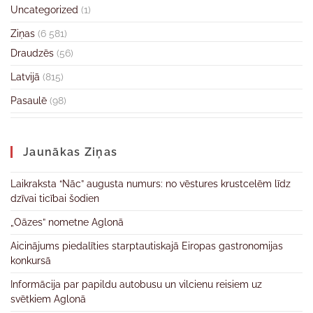
Uncategorized
(1)
Ziņas
(6 581)
Draudzēs
(56)
Latvijā
(815)
Pasaulē
(98)
Jaunākas Ziņas
Laikraksta “Nāc” augusta numurs: no vēstures krustcelēm līdz
dzīvai ticībai šodien
„Oāzes” nometne Aglonā
Aicinājums piedalīties starptautiskajā Eiropas gastronomijas
konkursā
Informācija par papildu autobusu un vilcienu reisiem uz
svētkiem Aglonā