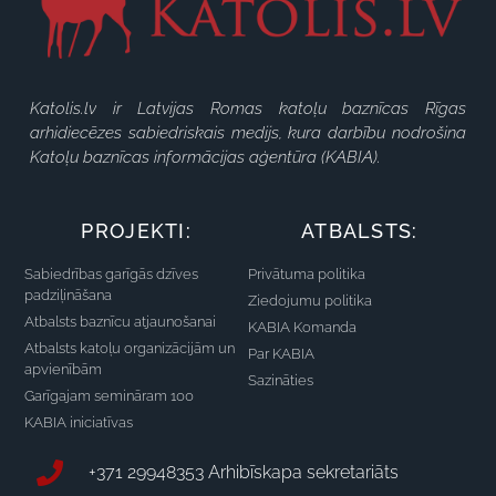
Katolis.lv ir Latvijas Romas katoļu baznīcas Rīgas
arhidiecēzes sabiedriskais medijs, kura darbību nodrošina
Katoļu baznīcas informācijas aģentūra (KABIA).
PROJEKTI:
ATBALSTS:
Sabiedrības garīgās dzīves
Privātuma politika
padziļināšana
Ziedojumu politika
Atbalsts baznīcu atjaunošanai
KABIA Komanda
Atbalsts katoļu organizācijām un
Par KABIA
apvienībām
Sazināties
Garīgajam semināram 100
KABIA iniciatīvas
+371 29948353 Arhibīskapa sekretariāts