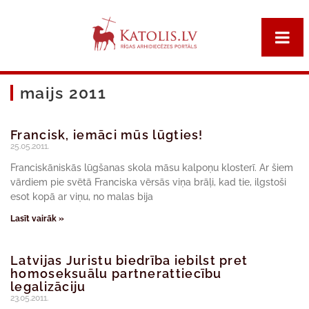
maijs 2011
Francisk, iemāci mūs lūgties!
25.05.2011.
Franciskāniskās lūgšanas skola māsu kalpoņu klosterī. Ar šiem
vārdiem pie svētā Franciska vērsās viņa brāļi, kad tie, ilgstoši
esot kopā ar viņu, no malas bija
Lasīt vairāk »
Latvijas Juristu biedrība iebilst pret
homoseksuālu partnerattiecību
legalizāciju
23.05.2011.