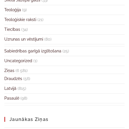
Svētā Jāzepa gads
(33)
Teoloģija
(9)
Teoloģiskie raksti
(21)
Tiecības
(34)
Uzrunas un vēstījumi
(80)
Sabiedrības garīgā izglītošana
(25)
Uncategorized
(1)
Ziņas
(6 581)
Draudzēs
(56)
Latvijā
(815)
Pasaulē
(98)
Jaunākas Ziņas