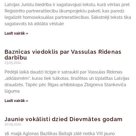
Latvijas Juristu biedrība ir sagatavojusi tekstu, kurā vēršas pret
Reģistrēto partnerattiecību likumprojektu paketi, kas paredz
legalizēt homoseksuālas partnerattiecības. Sākotnēji teksts tika
sagatavots kā atklāta vēstule
Lasīt vairāk »
Baznīcas viedoklis par Vassulas Rīdenas
darbību
23.05.2011.
Pēdējā laikā daudzi ticīgie ir satraukti par Vassulas Rīdenas
„atklāsmēm”, kuras tiek tulkotas, tiražētas un izplatītas Latvijas
draudzēs. Tāpēc pēc Rīgas arhibīskapa Zbigņeva Stankeviča
lūguma
Lasīt vairāk »
Jaunie vokālisti dzied Dievmātes godam
20.05.2011.
18. maijā Aglonas Bazilikas Baltajā zālē notika VIII jauno