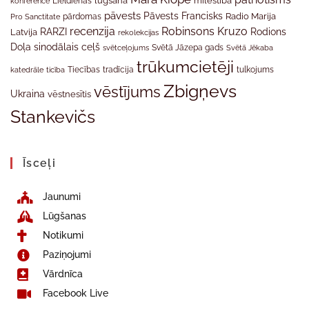
Lieldienas
lūgšana
mīlestība
konference
pāvests
Pāvests Francisks
Radio Marija
Pro Sanctitate
pārdomas
recenzija
Robinsons Kruzo
RARZI
Rodions
Latvija
rekolekcijas
Doļa
sinodālais ceļš
svētceļojums
Svētā Jāzepa gads
Svētā Jēkaba
trūkumcietēji
tradīcija
katedrāle
ticība
Tiecības
tulkojums
Zbigņevs
vēstījums
Ukraina
vēstnesītis
Stankevičs
Īsceļi
Jaunumi
Lūgšanas
Notikumi
Paziņojumi
Vārdnīca
Facebook Live