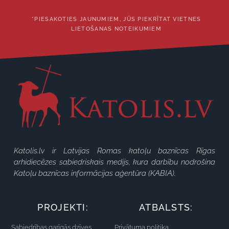
*PIESAKOTIES JAUNUMIEM, JŪS PIEKRĪTAT VIETNES
LIETOŠANAS NOTEIKUMIEM
Katolis.lv ir Latvijas Romas katoļu baznīcas Rīgas
arhidiecēzes sabiedriskais medijs, kura darbību nodrošina
Katoļu baznīcas informācijas aģentūra (KABIA).
PROJEKTI:
ATBALSTS:
Sabiedrības garīgās dzīves
Privātuma politika