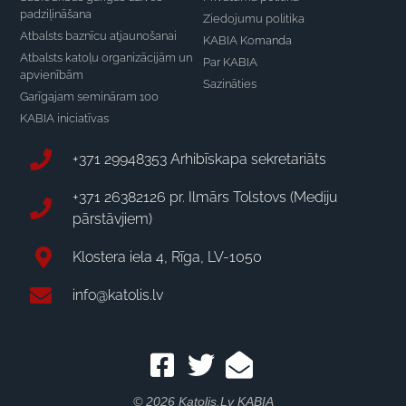
padziļināšana
Ziedojumu politika
Atbalsts baznīcu atjaunošanai
KABIA Komanda
Atbalsts katoļu organizācijām un
Par KABIA
apvienībām
Sazināties
Garīgajam semināram 100
KABIA iniciatīvas
+371 29948353 Arhibīskapa sekretariāts
+371 26382126 pr. Ilmārs Tolstovs (Mediju
pārstāvjiem)
Klostera iela 4, Rīga, LV-1050
info@katolis.lv
© 2026 Katolis.lv KABIA