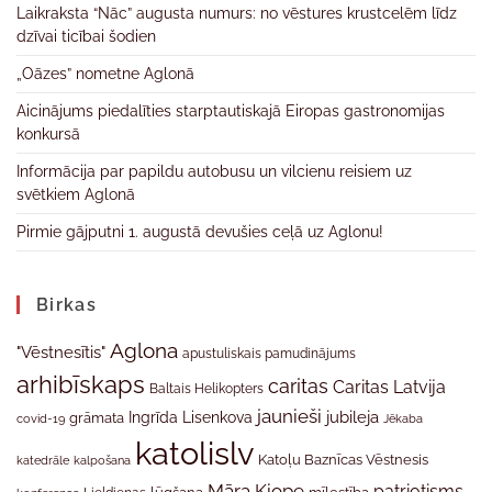
Laikraksta “Nāc” augusta numurs: no vēstures krustcelēm līdz
dzīvai ticībai šodien
„Oāzes” nometne Aglonā
Aicinājums piedalīties starptautiskajā Eiropas gastronomijas
konkursā
Informācija par papildu autobusu un vilcienu reisiem uz
svētkiem Aglonā
Pirmie gājputni 1. augustā devušies ceļā uz Aglonu!
Birkas
Aglona
"Vēstnesītis"
apustuliskais pamudinājums
arhibīskaps
caritas
Caritas Latvija
Baltais Helikopters
jaunieši
jubileja
Ingrīda Lisenkova
grāmata
Jēkaba
covid-19
katolislv
Katoļu Baznīcas Vēstnesis
katedrāle
kalpošana
Māra Kiope
patriotisms