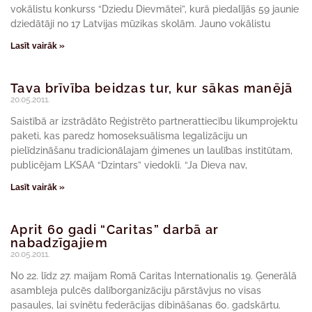
vokālistu konkurss “Dziedu Dievmātei”, kurā piedalījās 59 jaunie
dziedātāji no 17 Latvijas mūzikas skolām. Jauno vokālistu
Lasīt vairāk »
Tava brīvība beidzas tur, kur sākas manējā
20.05.2011.
Saistībā ar izstrādāto Reģistrēto partnerattiecību likumprojektu
paketi, kas paredz homoseksuālisma legalizāciju un
pielīdzināšanu tradicionālajam ģimenes un laulības institūtam,
publicējam LKSAA “Dzintars” viedokli. “Ja Dieva nav,
Lasīt vairāk »
Aprit 60 gadi “Caritas” darbā ar
nabadzīgajiem
20.05.2011.
No 22. līdz 27. maijam Romā Caritas Internationalis 19. Ģenerālā
asambleja pulcēs dalīborganizāciju pārstāvjus no visas
pasaules, lai svinētu federācijas dibināšanas 60. gadskārtu.