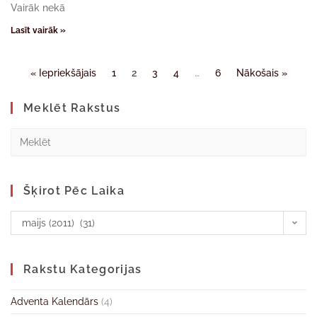
Vairāk nekā
Lasīt vairāk »
« Iepriekšājais
1
2
3
4
…
6
Nākošais »
Meklēt Rakstus
Šķirot Pēc Laika
maijs (2011) (31)
Rakstu Kategorijas
Adventa Kalendārs
(4)