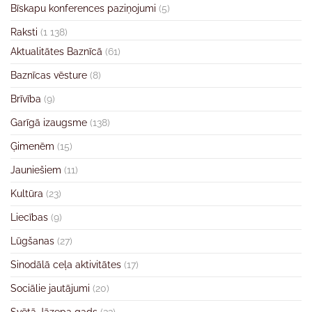
Bīskapu konferences paziņojumi
(5)
Raksti
(1 138)
Aktualitātes Baznīcā
(61)
Baznīcas vēsture
(8)
Brīvība
(9)
Garīgā izaugsme
(138)
Ģimenēm
(15)
Jauniešiem
(11)
Kultūra
(23)
Liecības
(9)
Lūgšanas
(27)
Sinodālā ceļa aktivitātes
(17)
Sociālie jautājumi
(20)