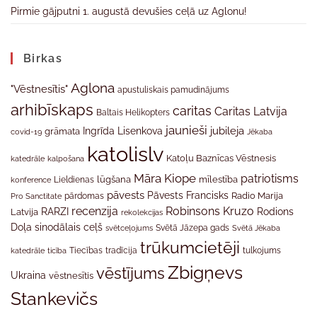
Pirmie gājputni 1. augustā devušies ceļā uz Aglonu!
Birkas
Aglona
"Vēstnesītis"
apustuliskais pamudinājums
arhibīskaps
caritas
Caritas Latvija
Baltais Helikopters
jaunieši
jubileja
Ingrīda Lisenkova
grāmata
Jēkaba
covid-19
katolislv
Katoļu Baznīcas Vēstnesis
katedrāle
kalpošana
Māra Kiope
patriotisms
Lieldienas
lūgšana
mīlestība
konference
pāvests
Pāvests Francisks
Radio Marija
Pro Sanctitate
pārdomas
recenzija
Robinsons Kruzo
RARZI
Rodions
Latvija
rekolekcijas
Doļa
sinodālais ceļš
svētceļojums
Svētā Jāzepa gads
Svētā Jēkaba
trūkumcietēji
tradīcija
katedrāle
ticība
Tiecības
tulkojums
Zbigņevs
vēstījums
Ukraina
vēstnesītis
Stankevičs