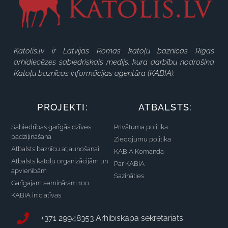
Katolis.lv ir Latvijas Romas katoļu baznīcas Rīgas
arhidiecēzes sabiedriskais medijs, kura darbību nodrošina
Katoļu baznīcas informācijas aģentūra (KABIA).
PROJEKTI:
ATBALSTS:
Sabiedrības garīgās dzīves
Privātuma politika
padziļināšana
Ziedojumu politika
Atbalsts baznīcu atjaunošanai
KABIA Komanda
Atbalsts katoļu organizācijām un
Par KABIA
apvienībām
Sazināties
Garīgajam semināram 100
KABIA iniciatīvas
+371 29948353 Arhibīskapa sekretariāts