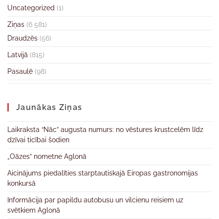
Uncategorized
(1)
Ziņas
(6 581)
Draudzēs
(56)
Latvijā
(815)
Pasaulē
(98)
Jaunākas Ziņas
Laikraksta “Nāc” augusta numurs: no vēstures krustcelēm līdz
dzīvai ticībai šodien
„Oāzes” nometne Aglonā
Aicinājums piedalīties starptautiskajā Eiropas gastronomijas
konkursā
Informācija par papildu autobusu un vilcienu reisiem uz
svētkiem Aglonā