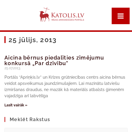
25 jūlijs, 2013
Aicina bērnus piedalīties zīmējumu
konkursā „Par dzīvību”
25.07.2013.
Portāls “Apriņķis.lv” un Krīzes grūtniecības centrs aicina bērnus
veidot apsveikumus jaundzimušajiem. Lai mazinātu latviešu
izmiršanas draudus, ne mazāk kā materiāls atbalsts ģimenēm
vajadzīga arī labvēlīga
Lasīt vairāk »
Meklēt Rakstus