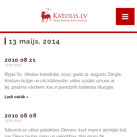
13 maijs, 2014
2010 08 21
13.05.2014.
Rīgas Sv. Jēkaba katedrāle, 2010. gada 21. augusts Dārgie,
Kristum ticīgie un citi klātesošie, vēlos uzsākt uzrunu ar
85. psalma vārdiem, kas ir paredzēti šodienas liturģijai:
Lasīt vairāk »
2010 08 08
13.05.2014.
Sākumā es vēlos pateikties Dievam, kurš mani ir aicinājis būt
par Dieva tautas ganu un vienotības zīmi mūsu tik