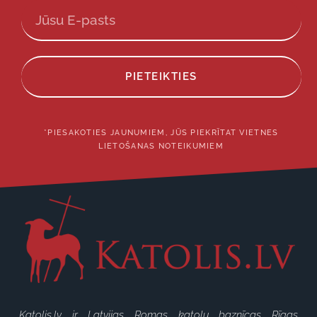
PIETEIKTIES
*PIESAKOTIES JAUNUMIEM, JŪS PIEKRĪTAT VIETNES
LIETOŠANAS NOTEIKUMIEM
Katolis.lv ir Latvijas Romas katoļu baznīcas Rīgas