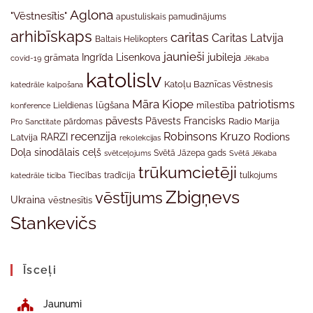
Aglona
"Vēstnesītis"
apustuliskais pamudinājums
arhibīskaps
caritas
Caritas Latvija
Baltais Helikopters
jaunieši
jubileja
Ingrīda Lisenkova
grāmata
Jēkaba
covid-19
katolislv
Katoļu Baznīcas Vēstnesis
katedrāle
kalpošana
Māra Kiope
patriotisms
Lieldienas
lūgšana
mīlestība
konference
pāvests
Pāvests Francisks
Radio Marija
Pro Sanctitate
pārdomas
recenzija
Robinsons Kruzo
RARZI
Rodions
Latvija
rekolekcijas
Doļa
sinodālais ceļš
svētceļojums
Svētā Jāzepa gads
Svētā Jēkaba
trūkumcietēji
tradīcija
katedrāle
ticība
Tiecības
tulkojums
Zbigņevs
vēstījums
Ukraina
vēstnesītis
Stankevičs
Īsceļi
Jaunumi