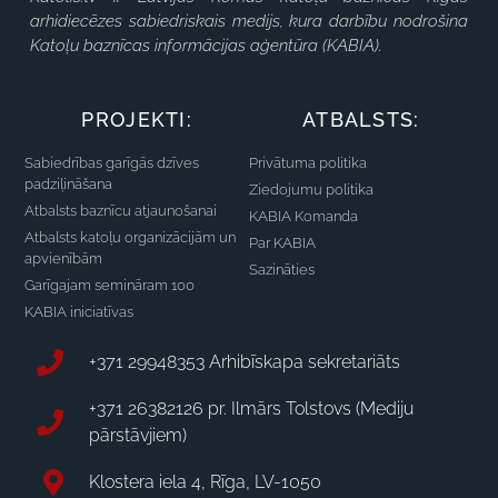
arhidiecēzes sabiedriskais medijs, kura darbību nodrošina
Katoļu baznīcas informācijas aģentūra (KABIA).
PROJEKTI:
ATBALSTS:
Sabiedrības garīgās dzīves
Privātuma politika
padziļināšana
Ziedojumu politika
Atbalsts baznīcu atjaunošanai
KABIA Komanda
Atbalsts katoļu organizācijām un
Par KABIA
apvienībām
Sazināties
Garīgajam semināram 100
KABIA iniciatīvas
+371 29948353 Arhibīskapa sekretariāts
+371 26382126 pr. Ilmārs Tolstovs (Mediju
pārstāvjiem)
Klostera iela 4, Rīga, LV-1050