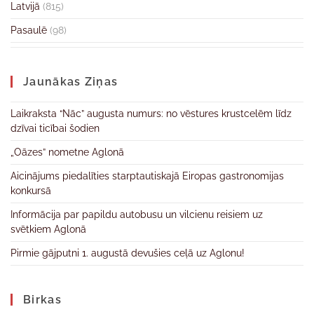
Latvijā
(815)
Pasaulē
(98)
Jaunākas Ziņas
Laikraksta “Nāc” augusta numurs: no vēstures krustcelēm līdz
dzīvai ticībai šodien
„Oāzes” nometne Aglonā
Aicinājums piedalīties starptautiskajā Eiropas gastronomijas
konkursā
Informācija par papildu autobusu un vilcienu reisiem uz
svētkiem Aglonā
Pirmie gājputni 1. augustā devušies ceļā uz Aglonu!
Birkas