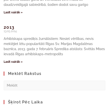
daudzveidīgajā sabiedrībā, šodien dodot savu garīgo
Lasīt vairāk »
2013
13.05.2014.
Arhibīskapa sprediķis žurnālistiem: Nesiet vērtības, nevis
meklējiet lētu popularitāti Rīgas Sv. Marijas Magdalēnas
baznīca, 2013. gada 7. februāris Sprediķa atstāsts: Svētās Mises
ievadā Rīgas arhibīskaps-metropolīts
Lasīt vairāk »
Meklēt Rakstus
Šķirot Pēc Laika