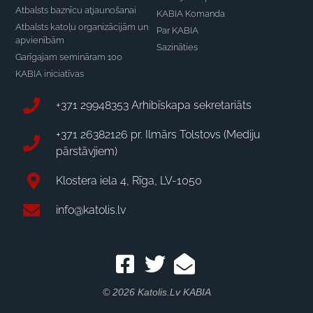
Atbalsts baznīcu atjaunošanai
KABIA Komanda
Atbalsts katoļu organizācijām un
Par KABIA
apvienībām
Sazināties
Garīgajam semināram 100
KABIA iniciatīvas
+371 29948353 Arhibīskapa sekretariāts
+371 26382126 pr. Ilmārs Tolstovs (Mediju
pārstāvjiem)
Klostera iela 4, Rīga, LV-1050
info@katolis.lv
© 2026 Katolis.lv KABIA