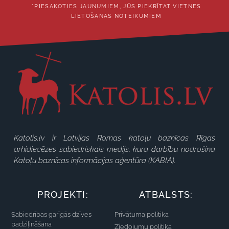
*PIESAKOTIES JAUNUMIEM, JŪS PIEKRĪTAT VIETNES
LIETOŠANAS NOTEIKUMIEM
Katolis.lv ir Latvijas Romas katoļu baznīcas Rīgas
arhidiecēzes sabiedriskais medijs, kura darbību nodrošina
Katoļu baznīcas informācijas aģentūra (KABIA).
PROJEKTI:
ATBALSTS:
Sabiedrības garīgās dzīves
Privātuma politika
padziļināšana
Ziedojumu politika