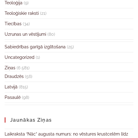
Teoloģija
(9)
Teoloģiskie raksti
(21)
Tiecības
(34)
Uzrunas un vēstījumi
(80)
Sabiedrības garīgā izglītošana
(25)
Uncategorized
(1)
Ziņas
(6 581)
Draudzēs
(56)
Latvijā
(815)
Pasaulē
(98)
Jaunākas Ziņas
Laikraksta “Nāc” augusta numurs: no vēstures krustcelēm līdz