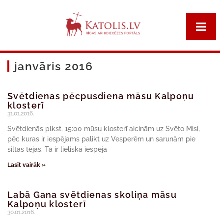
janvāris 2016
Svētdienas pēcpusdiena māsu Kalpoņu
klosterī
31.01.2016.
Svētdienās plkst. 15:00 mūsu klosterī aicinām uz Svēto Misi,
pēc kuras ir iespējams palikt uz Vesperēm un sarunām pie
siltas tējas. Tā ir lieliska iespēja
Lasīt vairāk »
Labā Gana svētdienas skoliņa māsu
Kalpoņu klosterī
30.01.2016.