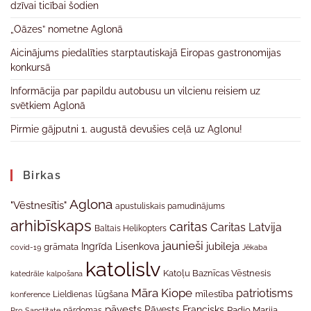
dzīvai ticībai šodien
„Oāzes” nometne Aglonā
Aicinājums piedalīties starptautiskajā Eiropas gastronomijas
konkursā
Informācija par papildu autobusu un vilcienu reisiem uz
svētkiem Aglonā
Pirmie gājputni 1. augustā devušies ceļā uz Aglonu!
Birkas
Aglona
"Vēstnesītis"
apustuliskais pamudinājums
arhibīskaps
caritas
Caritas Latvija
Baltais Helikopters
jaunieši
jubileja
Ingrīda Lisenkova
grāmata
Jēkaba
covid-19
katolislv
Katoļu Baznīcas Vēstnesis
katedrāle
kalpošana
Māra Kiope
patriotisms
Lieldienas
lūgšana
mīlestība
konference
pāvests
Pāvests Francisks
Radio Marija
Pro Sanctitate
pārdomas