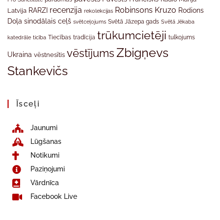
recenzija
Robinsons Kruzo
RARZI
Rodions
Latvija
rekolekcijas
Doļa
sinodālais ceļš
svētceļojums
Svētā Jāzepa gads
Svētā Jēkaba
trūkumcietēji
tradīcija
katedrāle
ticība
Tiecības
tulkojums
Zbigņevs
vēstījums
Ukraina
vēstnesītis
Stankevičs
Īsceļi
Jaunumi
Lūgšanas
Notikumi
Paziņojumi
Vārdnīca
Facebook Live