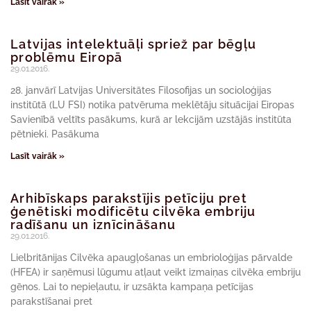
Lasīt vairāk »
Latvijas intelektuāļi spriež par bēgļu
problēmu Eiropā
29.01.2016.
28. janvārī Latvijas Universitātes Filosofijas un socioloģijas
institūtā (LU FSI) notika patvēruma meklētāju situācijai Eiropas
Savienībā veltīts pasākums, kurā ar lekcijām uzstājās institūta
pētnieki. Pasākuma
Lasīt vairāk »
Arhibīskaps parakstījis petīciju pret
ģenētiski modificētu cilvēka embriju
radīšanu un iznīcināšanu
29.01.2016.
Lielbritānijas Cilvēka apaugļošanas un embrioloģijas pārvalde
(HFEA) ir saņēmusi lūgumu atļaut veikt izmaiņas cilvēka embriju
gēnos. Lai to nepieļautu, ir uzsākta kampaņa petīcijas
parakstīšanai pret