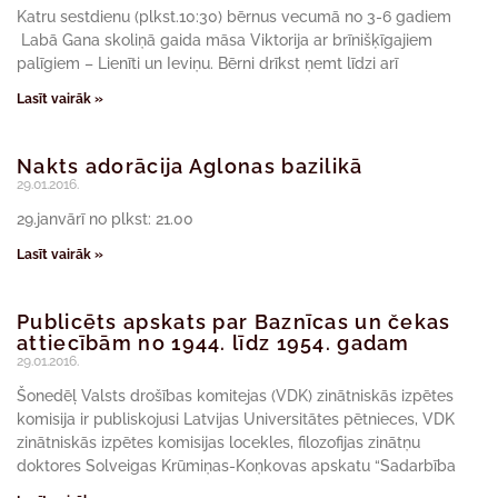
Katru sestdienu (plkst.10:30) bērnus vecumā no 3-6 gadiem
Labā Gana skoliņā gaida māsa Viktorija ar brīnišķīgajiem
palīgiem – Lienīti un Ieviņu. Bērni drīkst ņemt līdzi arī
Lasīt vairāk »
Nakts adorācija Aglonas bazilikā
29.01.2016.
29.janvārī no plkst: 21.00
Lasīt vairāk »
Publicēts apskats par Baznīcas un čekas
attiecībām no 1944. līdz 1954. gadam
29.01.2016.
Šonedēļ Valsts drošības komitejas (VDK) zinātniskās izpētes
komisija ir publiskojusi Latvijas Universitātes pētnieces, VDK
zinātniskās izpētes komisijas locekles, filozofijas zinātņu
doktores Solveigas Krūmiņas-Koņkovas apskatu “Sadarbība