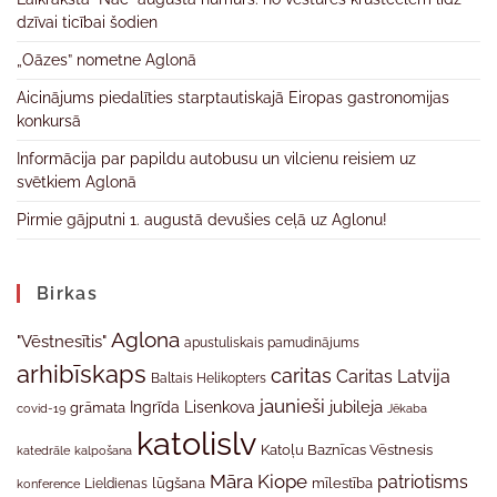
dzīvai ticībai šodien
„Oāzes” nometne Aglonā
Aicinājums piedalīties starptautiskajā Eiropas gastronomijas
konkursā
Informācija par papildu autobusu un vilcienu reisiem uz
svētkiem Aglonā
Pirmie gājputni 1. augustā devušies ceļā uz Aglonu!
Birkas
Aglona
"Vēstnesītis"
apustuliskais pamudinājums
arhibīskaps
caritas
Caritas Latvija
Baltais Helikopters
jaunieši
jubileja
Ingrīda Lisenkova
grāmata
Jēkaba
covid-19
katolislv
Katoļu Baznīcas Vēstnesis
katedrāle
kalpošana
Māra Kiope
patriotisms
Lieldienas
lūgšana
mīlestība
konference