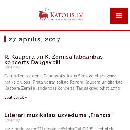
27 aprīlis, 2017
R. Kaupera un K. Zemīša labdarības
koncerts Daugavpilī
27.04.2017.
Ceturtdien, 27. aprīlī, Daugavpils Jēzus Sirds katoļu baznīcā
notiks grupas „Prāta vētra” solista Renāra Kaupera un ģitārista
Kaspara Zemīša labdarības koncerts. Tas sāksies plkst. 17.30
Lasīt vairāk »
Literāri muzikālais uzvedums „Francis”
27.04.2017.
2017. gada 27. aprīlī Latgales vēstniecībā GORS, simboliski