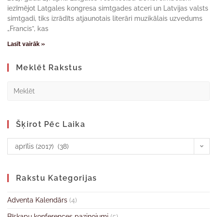
iezīmējot Latgales kongresa simtgades atceri un Latvijas valsts
simtgadi, tiks izrādīts atjaunotais literāri muzikālais uzvedums
„Francis”, kas
Lasīt vairāk »
Meklēt Rakstus
Šķirot Pēc Laika
aprīlis (2017) (38)
Rakstu Kategorijas
Adventa Kalendārs
(4)
Bīskapu konferences paziņojumi
(5)