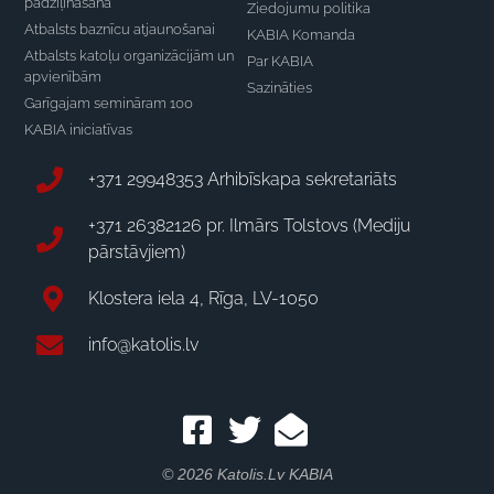
padziļināšana
Ziedojumu politika
Atbalsts baznīcu atjaunošanai
KABIA Komanda
Atbalsts katoļu organizācijām un
Par KABIA
apvienībām
Sazināties
Garīgajam semināram 100
KABIA iniciatīvas
+371 29948353 Arhibīskapa sekretariāts
+371 26382126 pr. Ilmārs Tolstovs (Mediju
pārstāvjiem)
Klostera iela 4, Rīga, LV-1050
info@katolis.lv
© 2026 Katolis.lv KABIA