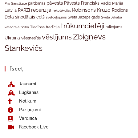
pāvests
Pāvests Francisks
Radio Marija
Pro Sanctitate
pārdomas
recenzija
Robinsons Kruzo
RARZI
Rodions
Latvija
rekolekcijas
Doļa
sinodālais ceļš
svētceļojums
Svētā Jāzepa gads
Svētā Jēkaba
trūkumcietēji
tradīcija
katedrāle
ticība
Tiecības
tulkojums
Zbigņevs
vēstījums
Ukraina
vēstnesītis
Stankevičs
Īsceļi
Jaunumi
Lūgšanas
Notikumi
Paziņojumi
Vārdnīca
Facebook Live