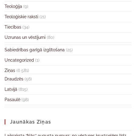
Teoloģija
(9)
Teoloģiskie raksti
(21)
Tiecības
(34)
Uzrunas un vēstījumi
(80)
Sabiedrības garīgā izglītošana
(25)
Uncategorized
(1)
Ziņas
(6 581)
Draudzēs
(56)
Latvijā
(815)
Pasaulē
(98)
Jaunākas Ziņas
Laikraksta “Nāc” augusta numurs: no vēstures krustcelēm līdz