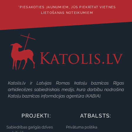
*PIESAKOTIES JAUNUMIEM, JŪS PIEKRĪTAT VIETNES
LIETOŠANAS NOTEIKUMIEM
Katolis.lv ir Latvijas Romas katoļu baznīcas Rīgas
arhidiecēzes sabiedriskais medijs, kura darbību nodrošina
Katoļu baznīcas informācijas aģentūra (KABIA).
PROJEKTI:
ATBALSTS:
Sabiedrības garīgās dzīves
Privātuma politika