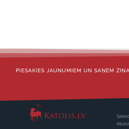
PIESAKIES JAUNUMIEM UN SAŅEM ZIŅA
Sabied
Atbals