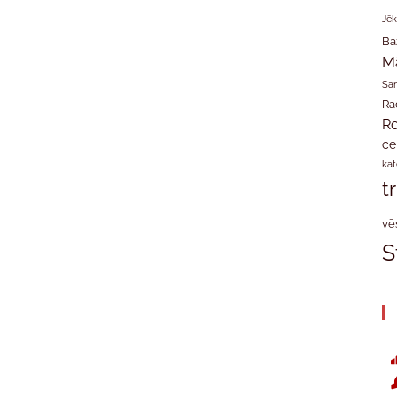
Jēk
Ba
M
San
Ra
Ro
ce
kat
t
vē
S