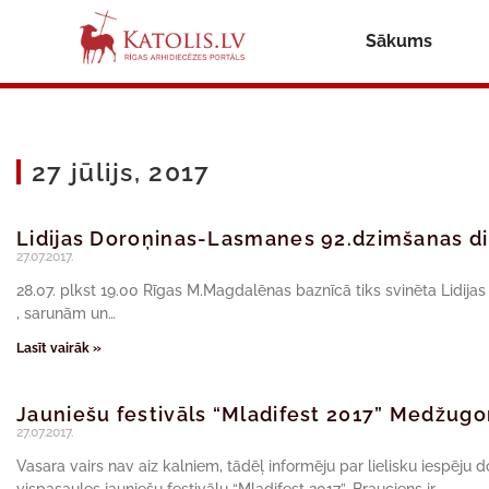
Sākums
27 jūlijs, 2017
Lidijas Doroņinas-Lasmanes 92.dzimšanas d
27.07.2017.
28.07. plkst 19.00 Rīgas M.Magdalēnas baznīcā tiks svinēta Lidij
, sarunām un…
Lasīt vairāk »
Jauniešu festivāls “Mladifest 2017” Medžugo
27.07.2017.
Vasara vairs nav aiz kalniem, tādēļ informēju par lielisku iespēju