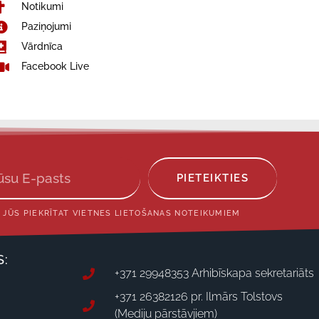
Notikumi
Paziņojumi
Vārdnīca
Facebook Live
PIETEIKTIES
 JŪS PIEKRĪTAT VIETNES LIETOŠANAS NOTEIKUMIEM
S:
+371 29948353 Arhibīskapa sekretariāts
+371 26382126 pr. Ilmārs Tolstovs
(Mediju pārstāvjiem)