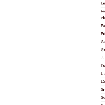
Bī
Ra
Ak
Ba
Br
Ga
Ģ
Ja
Ku
Li
Lū
Si
So