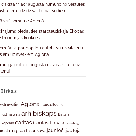
ikraksta “Nāc” augusta numurs: no vēstures
ustcelēm līdz dzīvai ticībai šodien
āzes” nometne Aglonā
cinājums piedalīties starptautiskajā Eiropas
stronomijas konkursā
formācija par papildu autobusu un vilcienu
isiem uz svētkiem Aglonā
rmie gājputni 1. augustā devušies ceļā uz
lonu!
Birkas
Aglona
ēstnesītis"
apustuliskais
arhibīskaps
mudinājums
Baltais
caritas
Caritas Latvija
likopters
covid-19
jaunieši
jubileja
Ingrīda Lisenkova
āmata