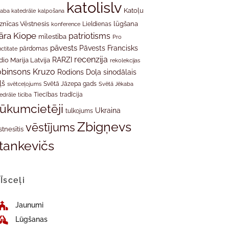
katolislv
Katoļu
aba katedrāle
kalpošana
znīcas Vēstnesis
Lieldienas
lūgšana
konference
āra Kiope
patriotisms
mīlestība
Pro
pāvests
Pāvests Francisks
ctitate
pārdomas
recenzija
RARZI
dio Marija Latvija
rekolekcijas
binsons Kruzo
Rodions Doļa
sinodālais
ļš
svētceļojums
Svētā Jāzepa gads
Svētā Jēkaba
tradīcija
edrāle
ticība
Tiecības
rūkumcietēji
Ukraina
tulkojums
Zbigņevs
vēstījums
stnesītis
tankevičs
Īsceļi
Jaunumi
Lūgšanas