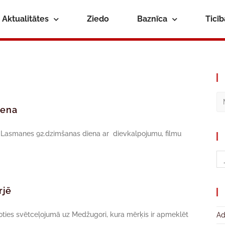
Aktualitātes
Ziedo
Baznīca
Ticī
iena
as Lasmanes 92.dzimšanas diena ar dievkalpojumu, filmu
rjē
 doties svētceļojumā uz Medžugori, kura mērķis ir apmeklēt
Ad