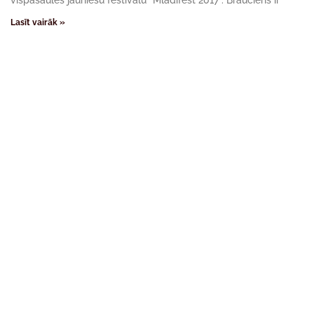
vispasaules jauniešu festivālu “Mladifest 2017”. Brauciens ir
Lasīt vairāk »