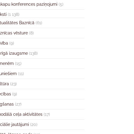
skapu konferences paziņojumi
(5)
ksti
(1 138)
tualitātes Baznīcā
(61)
znīcas vēsture
(8)
īvība
(9)
rīgā izaugsme
(138)
imenēm
(15)
uniešiem
(11)
ltūra
(23)
ecības
(9)
gšanas
(27)
nodālā ceļa aktivitātes
(17)
ciālie jautājumi
(20)