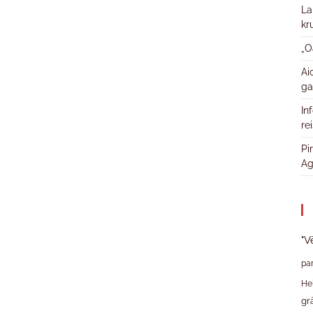
La
kr
„O
Ai
ga
In
re
Pi
Ag
"V
pa
He
gr