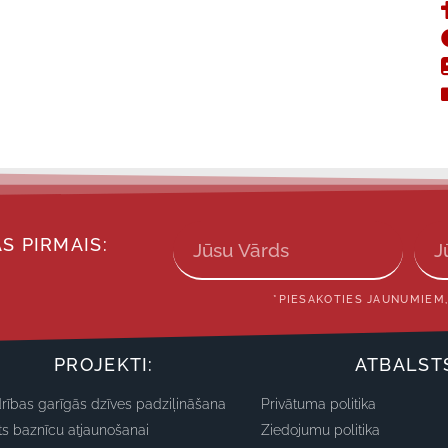
S PIRMAIS:
*PIESAKOTIES JAUNUMIEM,
PROJEKTI:
ATBALST
rības garīgās dzīves padziļināšana
Privātuma politika
ts baznīcu atjaunošanai
Ziedojumu politika