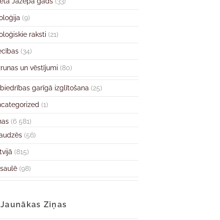
ētā Jāzepa gads
(33)
oloģija
(9)
oloģiskie raksti
(21)
ecības
(34)
runas un vēstījumi
(80)
biedrības garīgā izglītošana
(25)
categorized
(1)
ņas
(6 581)
audzēs
(56)
tvijā
(815)
saulē
(98)
Jaunākas Ziņas