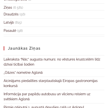
Ziņas
(6 581)
Draudzēs
(56)
Latvijā
(815)
Pasaulē
(98)
Jaunākas Ziņas
Laikraksta “Nāc” augusta numurs: no vēstures krustcelēm līdz
dzīvai ticībai šodien
„Oāzes” nometne Aglonā
Aicinājums piedalīties starptautiskajā Eiropas gastronomijas
konkursā
Informācija par papildu autobusu un vilcienu reisiem uz
svētkiem Aglonā
Pirmie gājputni 1. augustā devušies ceļā uz Aglonu!