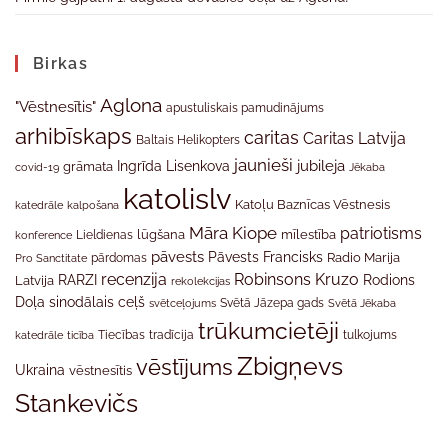
Birkas
Aglona
"Vēstnesītis"
apustuliskais pamudinājums
arhibīskaps
caritas
Caritas Latvija
Baltais Helikopters
jaunieši
jubileja
Ingrīda Lisenkova
grāmata
Jēkaba
covid-19
katolislv
Katoļu Baznīcas Vēstnesis
katedrāle
kalpošana
Māra Kiope
patriotisms
Lieldienas
lūgšana
mīlestība
konference
pāvests
Pāvests Francisks
Radio Marija
Pro Sanctitate
pārdomas
recenzija
Robinsons Kruzo
RARZI
Rodions
Latvija
rekolekcijas
Doļa
sinodālais ceļš
svētceļojums
Svētā Jāzepa gads
Svētā Jēkaba
trūkumcietēji
tradīcija
katedrāle
ticība
Tiecības
tulkojums
Zbigņevs
vēstījums
Ukraina
vēstnesītis
Stankevičs