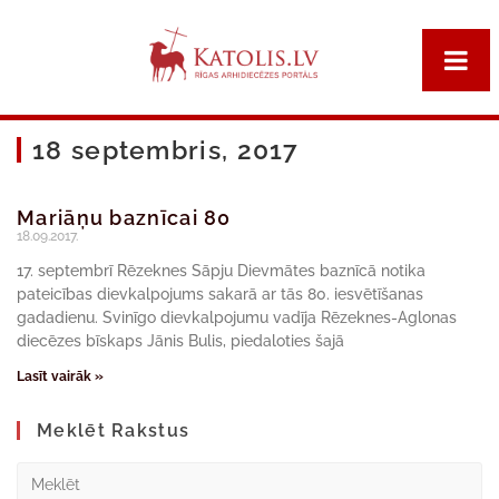
18 septembris, 2017
Mariāņu baznīcai 80
18.09.2017.
17. septembrī Rēzeknes Sāpju Dievmātes baznīcā notika
pateicības dievkalpojums sakarā ar tās 80. iesvētīšanas
gadadienu. Svinīgo dievkalpojumu vadīja Rēzeknes-Aglonas
diecēzes bīskaps Jānis Bulis, piedaloties šajā
Lasīt vairāk »
Meklēt Rakstus