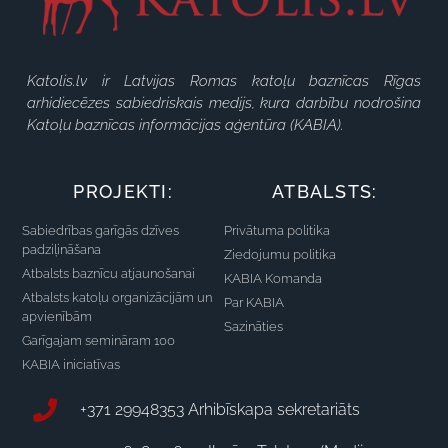
Katolis.lv ir Latvijas Romas katoļu baznīcas Rīgas
arhidiecēzes sabiedriskais medijs, kura darbību nodrošina
Katoļu baznīcas informācijas aģentūra (KABIA).
PROJEKTI:
ATBALSTS:
Sabiedrības garīgās dzīves
Privātuma politika
padziļināšana
Ziedojumu politika
Atbalsts baznīcu atjaunošanai
KABIA Komanda
Atbalsts katoļu organizācijām un
Par KABIA
apvienībām
Sazināties
Garīgajam semināram 100
KABIA iniciatīvas
+371 29948353 Arhibīskapa sekretariāts