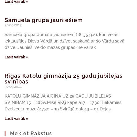
Lasīt vairāk »
Samuēla grupa jauniešiem
30.09.2017.
Samuēla grupa domāta jauniešiem (18-35 g.v.), kuri vēlas
ieklausīties Dieva Vārdā un dzīvot saskaņā ar šo Vārdu savā
dzīvē. Jaunieši veido mazās grupas (ne vairāk
Lasīt vairāk »
Rīgas Katoļu ģimnāzija 25 gadu jubilejas
svinības
30.09.2017.
KATOĻU ĢIMNĀZIJA AICINA UZ 25 GADU JUBILEJAS
SVINĪBĀM!15 – 16 Sv.Mise RKĢ kapelā17 – 17.30 Tiekamies
Dzelzceļa muzejā17.30 – 19 Svinīgā daļa19 – 01 Dejas
Lasīt vairāk »
Meklēt Rakstus