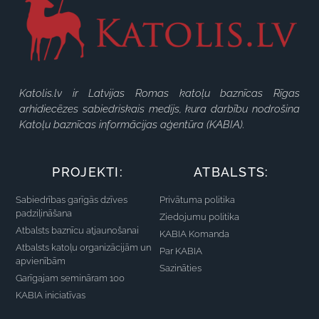
Katolis.lv ir Latvijas Romas katoļu baznīcas Rīgas
arhidiecēzes sabiedriskais medijs, kura darbību nodrošina
Katoļu baznīcas informācijas aģentūra (KABIA).
PROJEKTI:
ATBALSTS:
Sabiedrības garīgās dzīves
Privātuma politika
padziļināšana
Ziedojumu politika
Atbalsts baznīcu atjaunošanai
KABIA Komanda
Atbalsts katoļu organizācijām un
Par KABIA
apvienībām
Sazināties
Garīgajam semināram 100
KABIA iniciatīvas