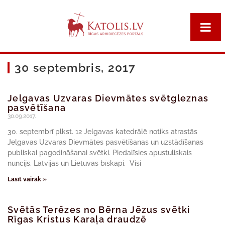
30 septembris, 2017
Jelgavas Uzvaras Dievmātes svētgleznas
pasvētīšana
30.09.2017.
30. septembrī plkst. 12 Jelgavas katedrālē notiks atrastās
Jelgavas Uzvaras Dievmātes pasvētīšanas un uzstādīšanas
publiskai pagodināšanai svētki. Piedalīsies apustuliskais
nuncijs, Latvijas un Lietuvas bīskapi. Visi
Lasīt vairāk »
Svētās Terēzes no Bērna Jēzus svētki
Rīgas Kristus Karaļa draudzē