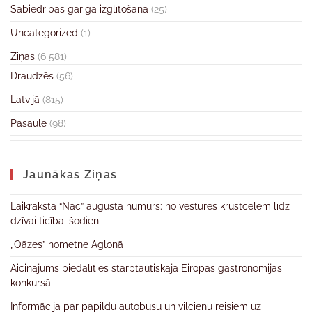
Sabiedrības garīgā izglītošana
(25)
Uncategorized
(1)
Ziņas
(6 581)
Draudzēs
(56)
Latvijā
(815)
Pasaulē
(98)
Jaunākas Ziņas
Laikraksta “Nāc” augusta numurs: no vēstures krustcelēm līdz
dzīvai ticībai šodien
„Oāzes” nometne Aglonā
Aicinājums piedalīties starptautiskajā Eiropas gastronomijas
konkursā
Informācija par papildu autobusu un vilcienu reisiem uz