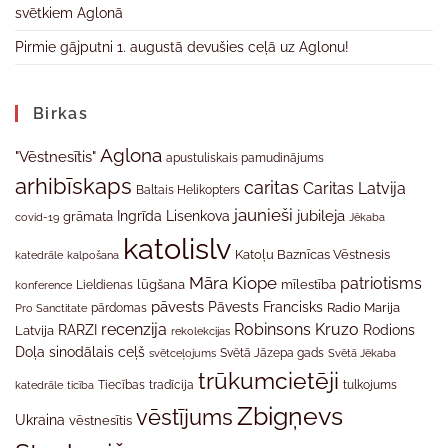
svētkiem Aglonā
Pirmie gājputni 1. augustā devušies ceļā uz Aglonu!
Birkas
Aglona
"Vēstnesītis"
apustuliskais pamudinājums
arhibīskaps
caritas
Caritas Latvija
Baltais Helikopters
jaunieši
jubileja
Ingrīda Lisenkova
grāmata
Jēkaba
covid-19
katolislv
Katoļu Baznīcas Vēstnesis
katedrāle
kalpošana
Māra Kiope
patriotisms
Lieldienas
lūgšana
mīlestība
konference
pāvests
Pāvests Francisks
Radio Marija
Pro Sanctitate
pārdomas
recenzija
Robinsons Kruzo
RARZI
Rodions
Latvija
rekolekcijas
Doļa
sinodālais ceļš
svētceļojums
Svētā Jāzepa gads
Svētā Jēkaba
trūkumcietēji
tradīcija
katedrāle
ticība
Tiecības
tulkojums
Zbigņevs
vēstījums
Ukraina
vēstnesītis