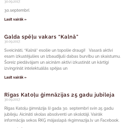
30.09.2017.
30.septembrī.
Lasīt vairāk »
Galda spēļu vakars “Kalnā”
30.09.2017.
Sveicināti, “Kalnā” esošie un topošie draugi! Vasarā aktīvi
esam izkustējušies un izbaudījuši dabas burvību un skaistumu.
Šoreiz piedāvājam un aicinām aktīvi izkustināt un kārtīgi
izvingrināt intelektuālās spējas un
Lasīt vairāk »
Rīgas Katoļu ģimnāzijas 25 gadu jubileja
30.09.2017.
Rīgas Katoļu ģimnāzija šī gada 30. septembrī svin 25 gadu
jubileju. Aicināti skolas absolventi un skolotāji. Vairāk
informācija sekos RKĢ mājaslapā rkgimnazija.lv un Facebook.