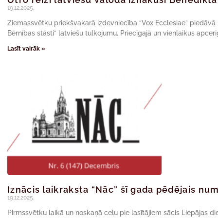
19.12.2025.
Ziemassvētku priekšvakarā izdevniecība “Vox Ecclesiae” piedāvā 
Bērnības stāsti” latviešu tulkojumu. Priecīgajā un vienlaikus apce
Lasīt vairāk »
Iznācis laikraksta “Nāc” šī gada pēdējais nu
19.12.2025.
Pirmssvētku laikā un noskaņā ceļu pie lasītājiem sācis Liepājas d