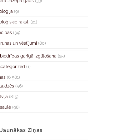
ētā Jāzepa gads
(33)
oloģija
(9)
oloģiskie raksti
(21)
ecības
(34)
runas un vēstījumi
(80)
biedrības garīgā izglītošana
(25)
categorized
(1)
ņas
(6 581)
audzēs
(56)
tvijā
(815)
saulē
(98)
Jaunākas Ziņas