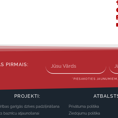
S PIRMAIS:
*PIESAKOTIES JAUNUMIEM,
PROJEKTI:
ATBALST
rības garīgās dzīves padziļināšana
Privātuma politika
ts baznīcu atjaunošanai
Ziedojumu politika