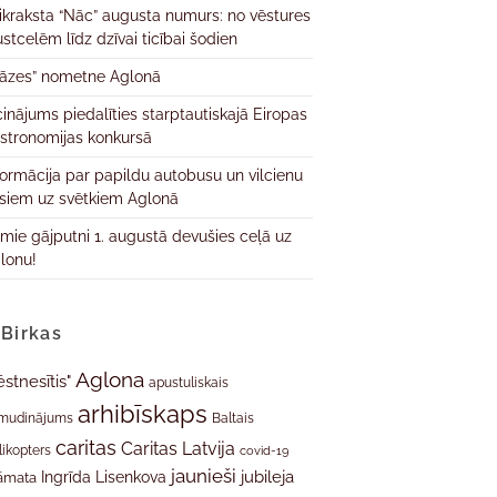
ikraksta “Nāc” augusta numurs: no vēstures
ustcelēm līdz dzīvai ticībai šodien
āzes” nometne Aglonā
cinājums piedalīties starptautiskajā Eiropas
stronomijas konkursā
formācija par papildu autobusu un vilcienu
isiem uz svētkiem Aglonā
rmie gājputni 1. augustā devušies ceļā uz
lonu!
Birkas
Aglona
ēstnesītis"
apustuliskais
arhibīskaps
mudinājums
Baltais
caritas
Caritas Latvija
likopters
covid-19
jaunieši
jubileja
Ingrīda Lisenkova
āmata