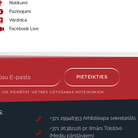
Notikumi
Paziņojumi
Vārdnīca
Facebook Live
PIETEIKTIES
 JŪS PIEKRĪTAT VIETNES LIETOŠANAS NOTEIKUMIEM
S:
+371 29948353 Arhibīskapa sekretariāts
+371 26382126 pr. Ilmārs Tolstovs
(Mediju pārstāvjiem)