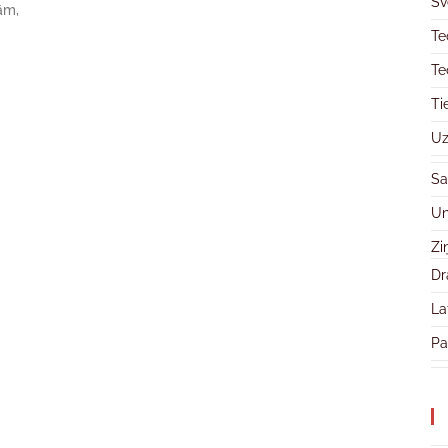
Sv
ām,
Te
Te
Ti
Uz
Sa
Un
Zi
Dr
La
Pa