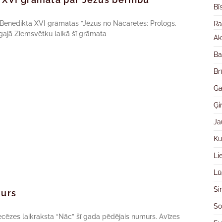
Bī
Benedikta XVI grāmatas “Jēzus no Nācaretes: Prologs.
Ra
rīgajā Ziemsvētku laikā šī grāmata
Ak
Ba
Br
Ga
Ģ
Ja
Ku
Li
Lū
Si
murs
So
iecēzes laikraksta “Nāc” šī gada pēdējais numurs. Avīzes