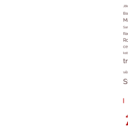
Jēk
Ba
M
San
Ra
Ro
ce
kat
t
vē
S