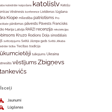
katolislv
Katoļu
aba katedrāle
kalpošana
znīcas Vēstnesis
Lieldienas
lūgšana
konference
āra Kiope
patriotisms
mīlestība
Pro
pāvests
Pāvests Francisks
ctitate
pārdomas
recenzija
RARZI
dio Marija Latvija
rekolekcijas
binsons Kruzo
Rodions Doļa
sinodālais
ļš
svētceļojums
Svētā Jāzepa gads
Svētā Jēkaba
tradīcija
edrāle
ticība
Tiecības
rūkumcietēji
Ukraina
tulkojums
Zbigņevs
vēstījums
stnesītis
tankevičs
Īsceļi
Jaunumi
Lūgšanas