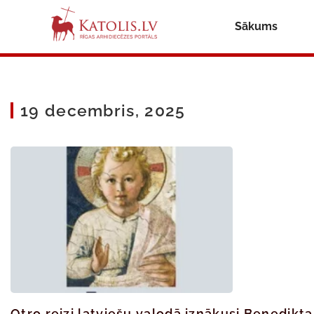
Sākums
19 decembris, 2025
Otro reizi latviešu valodā iznākusi Benedikt