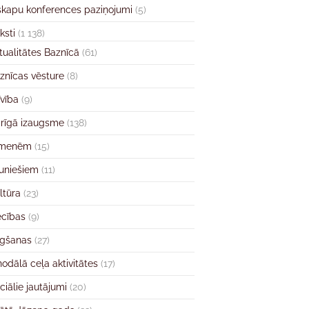
skapu konferences paziņojumi
(5)
ksti
(1 138)
tualitātes Baznīcā
(61)
znīcas vēsture
(8)
īvība
(9)
rīgā izaugsme
(138)
imenēm
(15)
uniešiem
(11)
ltūra
(23)
ecības
(9)
gšanas
(27)
nodālā ceļa aktivitātes
(17)
ciālie jautājumi
(20)