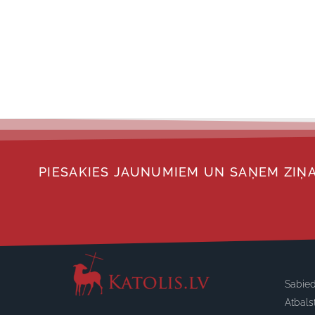
PIESAKIES JAUNUMIEM UN SAŅEM ZIŅA
Sabied
Atbals