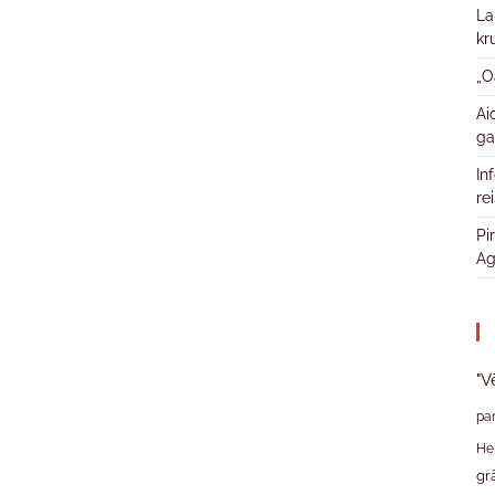
La
kr
„O
Ai
ga
In
re
Pi
Ag
"V
pa
He
gr