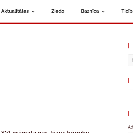
Aktualitātes
Ziedo
Baznīca
Ticī
Ad
a XVI grāmata par Jēzus bērnību