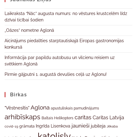
Laikraksta “Nāc” augusta numurs: no vēstures krustcelēm līdz
dzīvai ticībai šodien
„Oāzes” nometne Aglonā
Aicinājums piedalīties starptautiskajā Eiropas gastronomijas
konkursā
Informācija par papildu autobusu un vilcienu reisiem uz
svētkiem Aglonā
Pirmie gājputni 1. augustā devušies ceļā uz Aglonu!
Birkas
Aglona
"Vēstnesītis"
apustuliskais pamudinājums
arhibīskaps
caritas
Caritas Latvija
Baltais Helikopters
jaunieši
jubileja
Ingrīda Lisenkova
grāmata
Jēkaba
covid-19
katolislv