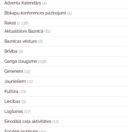
Adventa Kalendārs
(4)
Bīskapu konferences paziņojumi
(5)
Raksti
(1 138)
Aktualitātes Baznīcā
(61)
Baznīcas vēsture
(8)
Brīvība
(9)
Garīgā izaugsme
(138)
Ģimenēm
(15)
Jauniešiem
(11)
Kultūra
(23)
Liecības
(9)
Lūgšanas
(27)
Sinodālā ceļa aktivitātes
(17)
Sociālie jautājumi
(20)