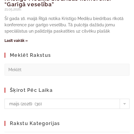
“Garīgā veselība”
21.05.2026.
Šī gada 16. maijā Rīgā notika Kristīgo Mediķu biedrības rīkotā
konference par garīgo veselību. Tā pulcēja dažādu jomu
speciālistus un palīdzēja paskatīties uz cilvēku plašāk
Lasīt vairāk »
Meklēt Rakstus
Šķirot Pēc Laika
maijs (2026) (30)
Rakstu Kategorijas