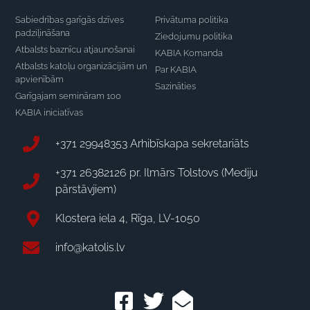
Sabiedrības garīgās dzīves
Privātuma politika
padziļināšana
Ziedojumu politika
Atbalsts baznīcu atjaunošanai
KABIA Komanda
Atbalsts katoļu organizācijām un
Par KABIA
apvienībām
Sazināties
Garīgajam semināram 100
KABIA iniciatīvas
+371 29948353 Arhibīskapa sekretariāts
+371 26382126 pr. Ilmārs Tolstovs (Mediju
pārstāvjiem)
Klostera iela 4, Rīga, LV-1050
info@katolis.lv