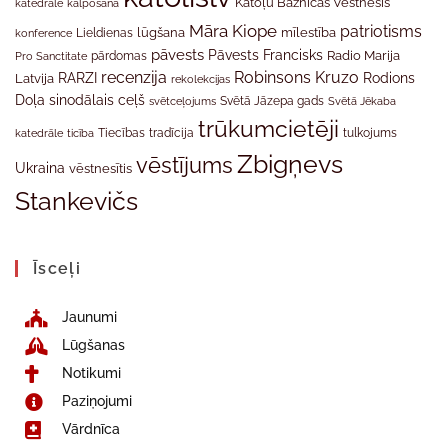
Katoļu Baznīcas Vēstnesis
katedrāle
kalpošana
Māra Kiope
patriotisms
Lieldienas
lūgšana
mīlestība
konference
pāvests
Pāvests Francisks
Radio Marija
Pro Sanctitate
pārdomas
recenzija
Robinsons Kruzo
RARZI
Rodions
Latvija
rekolekcijas
Doļa
sinodālais ceļš
svētceļojums
Svētā Jāzepa gads
Svētā Jēkaba
trūkumcietēji
tradīcija
katedrāle
ticība
Tiecības
tulkojums
Zbigņevs
vēstījums
Ukraina
vēstnesītis
Stankevičs
Īsceļi
Jaunumi
Lūgšanas
Notikumi
Paziņojumi
Vārdnīca