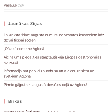
Pasaulē
(98)
Jaunākas Ziņas
Laikraksta “Nāc” augusta numurs: no vēstures krustcelēm līdz
dzīvai ticībai šodien
„Oāzes” nometne Aglonā
Aicinājums piedalīties starptautiskajā Eiropas gastronomijas
konkursā
Informācija par papildu autobusu un vilcienu reisiem uz
svētkiem Aglonā
Pirmie gājputni 1. augustā devušies ceļā uz Aglonu!
Birkas
Aglona