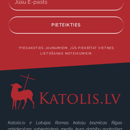
PIETEIKTIES
*PIESAKOTIES JAUNUMIEM, JŪS PIEKRĪTAT VIETNES
LIETOŠANAS NOTEIKUMIEM
Katolis.lv ir Latvijas Romas katoļu baznīcas Rīgas
arhidiecēzes sabiedriskais medijs, kura darbību nodrošina