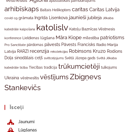
"Vēstnesītis"
apustuliskais pamudinājums
arhibīskaps
caritas
Caritas Latvija
Baltais Helikopters
jaunieši
jubileja
Ingrīda Lisenkova
grāmata
Jēkaba
covid-19
katolislv
Katoļu Baznīcas Vēstnesis
katedrāle
kalpošana
Māra Kiope
patriotisms
Lieldienas
lūgšana
mīlestība
konference
pāvests
Pāvests Francisks
Radio Marija
Pro Sanctitate
pārdomas
recenzija
Robinsons Kruzo
RARZI
Rodions
Latvija
rekolekcijas
Doļa
sinodālais ceļš
svētceļojums
Svētā Jāzepa gads
Svētā Jēkaba
trūkumcietēji
tradīcija
katedrāle
ticība
Tiecības
tulkojums
Zbigņevs
vēstījums
Ukraina
vēstnesītis
Stankevičs
Īsceļi
Jaunumi
Lūgšanas