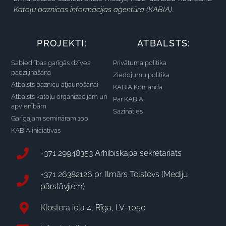
Katoļu baznīcas informācijas aģentūra (KABIA).
PROJEKTI:
ATBALSTS:
Sabiedrības garīgās dzīves
Privātuma politika
padziļināšana
Ziedojumu politika
Atbalsts baznīcu atjaunošanai
KABIA Komanda
Atbalsts katoļu organizācijām un
Par KABIA
apvienībām
Sazināties
Garīgajam semināram 100
KABIA iniciatīvas
+371 29948353 Arhibīskapa sekretariāts
+371 26382126 pr. Ilmārs Tolstovs (Mediju
pārstāvjiem)
Klostera iela 4, Rīga, LV-1050