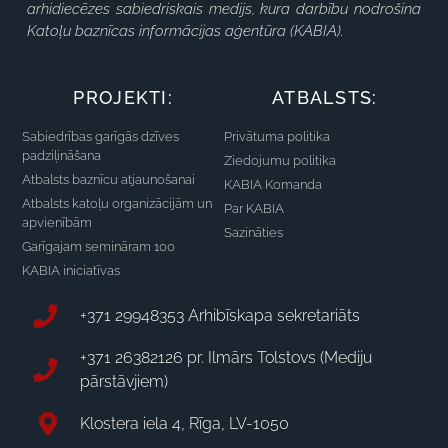
arhidiecēzes sabiedriskais medijs, kura darbību nodrošina
Katoļu baznīcas informācijas aģentūra (KABIA).
PROJEKTI:
ATBALSTS:
Sabiedrības garīgās dzīves
Privātuma politika
padziļināšana
Ziedojumu politika
Atbalsts baznīcu atjaunošanai
KABIA Komanda
Atbalsts katoļu organizācijām un
Par KABIA
apvienībām
Sazināties
Garīgajam semināram 100
KABIA iniciatīvas
+371 29948353 Arhibīskapa sekretariāts
+371 26382126 pr. Ilmārs Tolstovs (Mediju
pārstāvjiem)
Klostera iela 4, Rīga, LV-1050