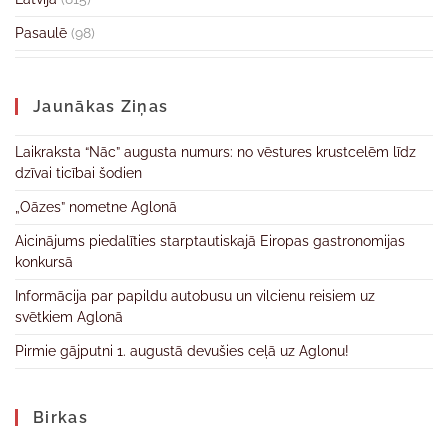
Pasaulē
(98)
Jaunākas Ziņas
Laikraksta “Nāc” augusta numurs: no vēstures krustcelēm līdz
dzīvai ticībai šodien
„Oāzes” nometne Aglonā
Aicinājums piedalīties starptautiskajā Eiropas gastronomijas
konkursā
Informācija par papildu autobusu un vilcienu reisiem uz
svētkiem Aglonā
Pirmie gājputni 1. augustā devušies ceļā uz Aglonu!
Birkas