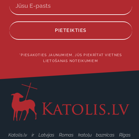
PIETEIKTIES
*PIESAKOTIES JAUNUMIEM, JŪS PIEKRĪTAT VIETNES
LIETOŠANAS NOTEIKUMIEM
Katolis.lv ir Latvijas Romas katoļu baznīcas Rīgas