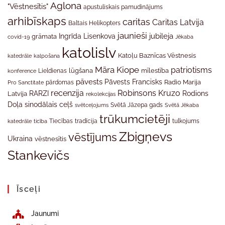
Aglona
"Vēstnesītis"
apustuliskais pamudinājums
arhibīskaps
caritas
Caritas Latvija
Baltais Helikopters
jaunieši
jubileja
Ingrīda Lisenkova
grāmata
Jēkaba
covid-19
katolislv
Katoļu Baznīcas Vēstnesis
katedrāle
kalpošana
Māra Kiope
patriotisms
Lieldienas
lūgšana
mīlestība
konference
pāvests
Pāvests Francisks
Radio Marija
Pro Sanctitate
pārdomas
recenzija
Robinsons Kruzo
RARZI
Rodions
Latvija
rekolekcijas
Doļa
sinodālais ceļš
svētceļojums
Svētā Jāzepa gads
Svētā Jēkaba
trūkumcietēji
tradīcija
katedrāle
ticība
Tiecības
tulkojums
Zbigņevs
vēstījums
Ukraina
vēstnesītis
Stankevičs
Īsceļi
Jaunumi