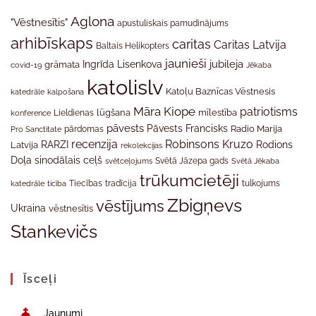
Aglona
"Vēstnesītis"
apustuliskais pamudinājums
arhibīskaps
caritas
Caritas Latvija
Baltais Helikopters
jaunieši
jubileja
Ingrīda Lisenkova
grāmata
Jēkaba
covid-19
katolislv
Katoļu Baznīcas Vēstnesis
katedrāle
kalpošana
Māra Kiope
patriotisms
Lieldienas
lūgšana
mīlestība
konference
pāvests
Pāvests Francisks
Radio Marija
Pro Sanctitate
pārdomas
recenzija
Robinsons Kruzo
RARZI
Rodions
Latvija
rekolekcijas
Doļa
sinodālais ceļš
svētceļojums
Svētā Jāzepa gads
Svētā Jēkaba
trūkumcietēji
tradīcija
katedrāle
ticība
Tiecības
tulkojums
Zbigņevs
vēstījums
Ukraina
vēstnesītis
Stankevičs
Īsceļi
Jaunumi