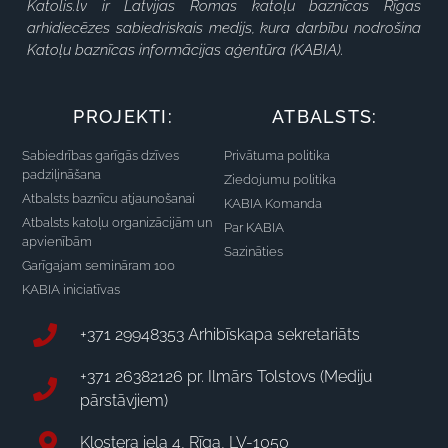
Katolis.lv ir Latvijas Romas katoļu baznīcas Rīgas
arhidiecēzes sabiedriskais medijs, kura darbību nodrošina
Katoļu baznīcas informācijas aģentūra (KABIA).
PROJEKTI:
ATBALSTS:
Sabiedrības garīgās dzīves
Privātuma politika
padziļināšana
Ziedojumu politika
Atbalsts baznīcu atjaunošanai
KABIA Komanda
Atbalsts katoļu organizācijām un
Par KABIA
apvienībām
Sazināties
Garīgajam semināram 100
KABIA iniciatīvas
+371 29948353 Arhibīskapa sekretariāts
+371 26382126 pr. Ilmārs Tolstovs (Mediju
pārstāvjiem)
Klostera iela 4, Rīga, LV-1050