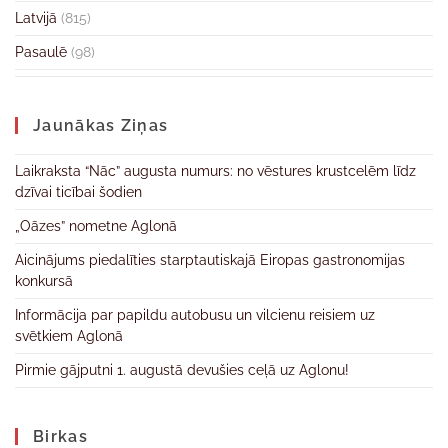
Latvijā
(815)
Pasaulē
(98)
Jaunākas Ziņas
Laikraksta “Nāc” augusta numurs: no vēstures krustcelēm līdz
dzīvai ticībai šodien
„Oāzes” nometne Aglonā
Aicinājums piedalīties starptautiskajā Eiropas gastronomijas
konkursā
Informācija par papildu autobusu un vilcienu reisiem uz
svētkiem Aglonā
Pirmie gājputni 1. augustā devušies ceļā uz Aglonu!
Birkas