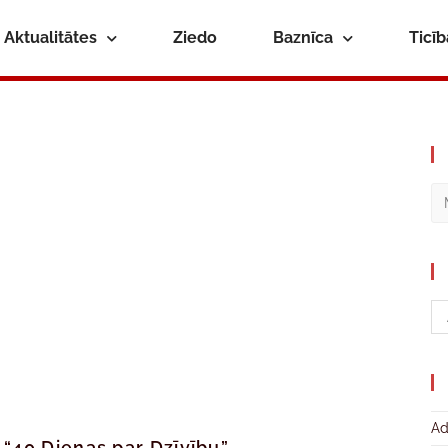
Aktualitātes
Ziedo
Baznīca
Ticī
Ad
 “40 Dienas par Dzīvību”