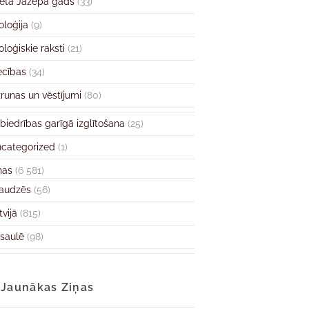
ētā Jāzepa gads
(33)
oloģija
(9)
oloģiskie raksti
(21)
ecības
(34)
runas un vēstījumi
(80)
biedrības garīgā izglītošana
(25)
categorized
(1)
ņas
(6 581)
audzēs
(56)
tvijā
(815)
saulē
(98)
Jaunākas Ziņas