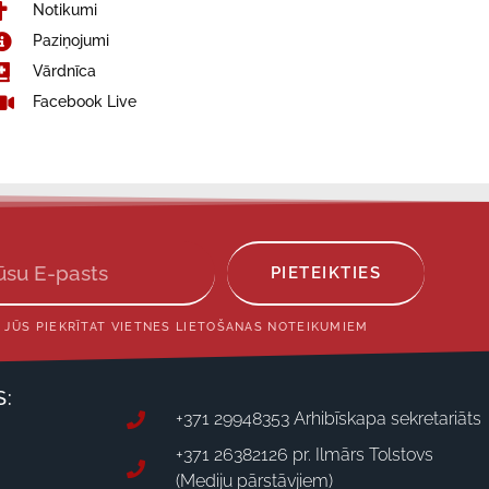
Notikumi
Paziņojumi
Vārdnīca
Facebook Live
PIETEIKTIES
 JŪS PIEKRĪTAT VIETNES LIETOŠANAS NOTEIKUMIEM
S:
+371 29948353 Arhibīskapa sekretariāts
+371 26382126 pr. Ilmārs Tolstovs
(Mediju pārstāvjiem)