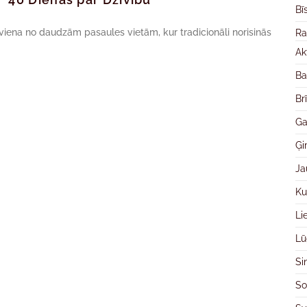
Bī
 viena no daudzām pasaules vietām, kur tradicionāli norisinās
Ra
Ak
Ba
Br
Ga
Ģ
Ja
Ku
Li
Lū
Si
So