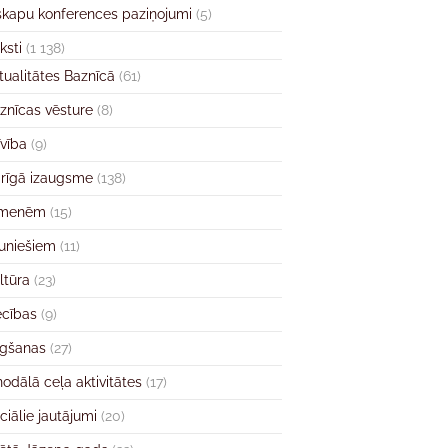
skapu konferences paziņojumi
(5)
ksti
(1 138)
tualitātes Baznīcā
(61)
znīcas vēsture
(8)
īvība
(9)
rīgā izaugsme
(138)
imenēm
(15)
uniešiem
(11)
ltūra
(23)
ecības
(9)
gšanas
(27)
nodālā ceļa aktivitātes
(17)
ciālie jautājumi
(20)