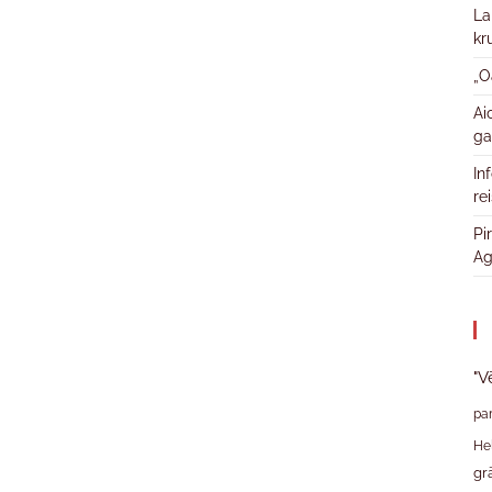
La
kr
„O
Ai
ga
In
re
Pi
Ag
"V
pa
He
gr