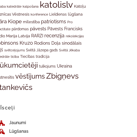
katolislv
Katoļu
aba katedrāle
kalpošana
znīcas Vēstnesis
Lieldienas
lūgšana
konference
āra Kiope
patriotisms
mīlestība
Pro
pāvests
Pāvests Francisks
ctitate
pārdomas
recenzija
RARZI
dio Marija Latvija
rekolekcijas
binsons Kruzo
Rodions Doļa
sinodālais
ļš
svētceļojums
Svētā Jāzepa gads
Svētā Jēkaba
tradīcija
edrāle
ticība
Tiecības
rūkumcietēji
Ukraina
tulkojums
Zbigņevs
vēstījums
stnesītis
tankevičs
Īsceļi
Jaunumi
Lūgšanas