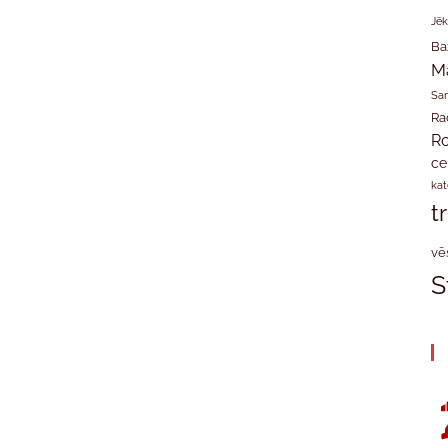
Jēk
Ba
M
San
Ra
Ro
ce
kat
t
vē
S