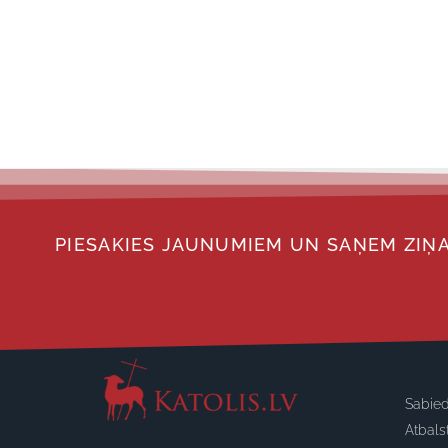
PIESAKIES JAUNUMIEM UN SAŅEM ZIŅA
Sabied
Atbals