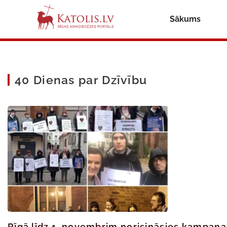
Sākums
40 Dienas par Dzīvību
Rīgā līdz 1. novembrim norisināsies kampaņa