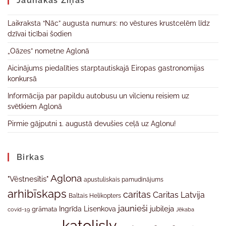
Jaunākas Ziņas
Laikraksta “Nāc” augusta numurs: no vēstures krustcelēm līdz
dzīvai ticībai šodien
„Oāzes” nometne Aglonā
Aicinājums piedalīties starptautiskajā Eiropas gastronomijas
konkursā
Informācija par papildu autobusu un vilcienu reisiem uz
svētkiem Aglonā
Pirmie gājputni 1. augustā devušies ceļā uz Aglonu!
Birkas
Aglona
"Vēstnesītis"
apustuliskais pamudinājums
arhibīskaps
caritas
Caritas Latvija
Baltais Helikopters
jaunieši
jubileja
Ingrīda Lisenkova
grāmata
Jēkaba
covid-19
katolislv