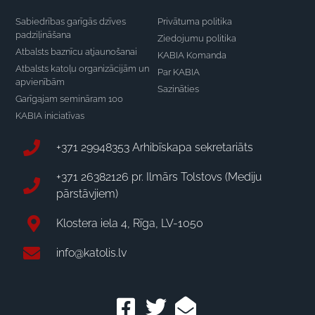
Sabiedrības garīgās dzīves
Privātuma politika
padziļināšana
Ziedojumu politika
Atbalsts baznīcu atjaunošanai
KABIA Komanda
Atbalsts katoļu organizācijām un
Par KABIA
apvienībām
Sazināties
Garīgajam semināram 100
KABIA iniciatīvas
+371 29948353 Arhibīskapa sekretariāts
+371 26382126 pr. Ilmārs Tolstovs (Mediju
pārstāvjiem)
Klostera iela 4, Rīga, LV-1050
info@katolis.lv