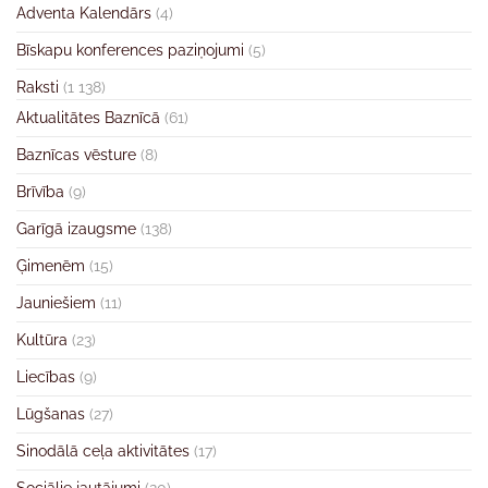
Adventa Kalendārs
(4)
Bīskapu konferences paziņojumi
(5)
Raksti
(1 138)
Aktualitātes Baznīcā
(61)
Baznīcas vēsture
(8)
Brīvība
(9)
Garīgā izaugsme
(138)
Ģimenēm
(15)
Jauniešiem
(11)
Kultūra
(23)
Liecības
(9)
Lūgšanas
(27)
Sinodālā ceļa aktivitātes
(17)