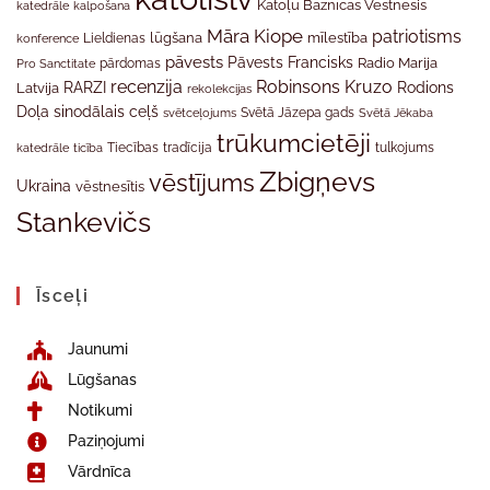
Katoļu Baznīcas Vēstnesis
katedrāle
kalpošana
Māra Kiope
patriotisms
Lieldienas
lūgšana
mīlestība
konference
pāvests
Pāvests Francisks
Radio Marija
Pro Sanctitate
pārdomas
recenzija
Robinsons Kruzo
RARZI
Rodions
Latvija
rekolekcijas
Doļa
sinodālais ceļš
svētceļojums
Svētā Jāzepa gads
Svētā Jēkaba
trūkumcietēji
tradīcija
katedrāle
ticība
Tiecības
tulkojums
Zbigņevs
vēstījums
Ukraina
vēstnesītis
Stankevičs
Īsceļi
Jaunumi
Lūgšanas
Notikumi
Paziņojumi
Vārdnīca