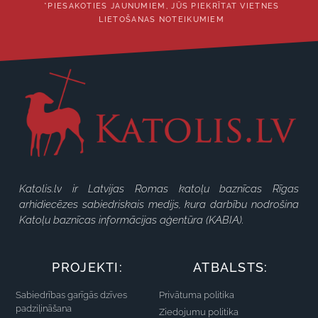
*PIESAKOTIES JAUNUMIEM, JŪS PIEKRĪTAT VIETNES
LIETOŠANAS NOTEIKUMIEM
Katolis.lv ir Latvijas Romas katoļu baznīcas Rīgas
arhidiecēzes sabiedriskais medijs, kura darbību nodrošina
Katoļu baznīcas informācijas aģentūra (KABIA).
PROJEKTI:
ATBALSTS:
Sabiedrības garīgās dzīves
Privātuma politika
padziļināšana
Ziedojumu politika