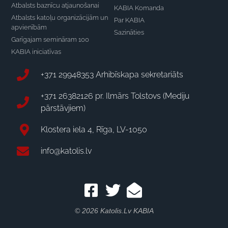
Atbalsts baznīcu atjaunošanai
KABIA Komanda
Atbalsts katoļu organizācijām un
Par KABIA
apvienībām
Sazināties
Garīgajam semināram 100
KABIA iniciatīvas
+371 29948353 Arhibīskapa sekretariāts
+371 26382126 pr. Ilmārs Tolstovs (Mediju
pārstāvjiem)
Klostera iela 4, Rīga, LV-1050
info@katolis.lv
© 2026 Katolis.lv KABIA