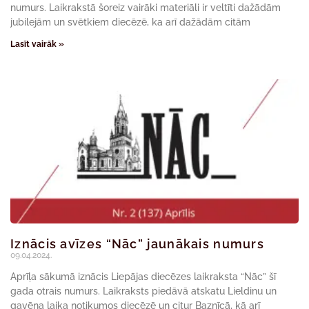
numurs. Laikrakstā šoreiz vairāki materiāli ir veltīti dažādām
jubilejām un svētkiem diecēzē, ka arī dažādām citām
Lasīt vairāk »
Iznācis avīzes “Nāc” jaunākais numurs
09.04.2024.
Aprīļa sākumā iznācis Liepājas diecēzes laikraksta “Nāc” šī
gada otrais numurs. Laikraksts piedāvā atskatu Lieldinu un
gavēņa laika notikumos diecēzē un citur Baznīcā, kā arī