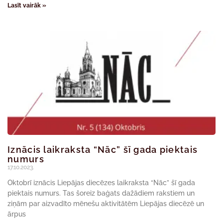
Lasīt vairāk »
Iznācis laikraksta “Nāc” šī gada piektais
numurs
17.10.2023.
Oktobrī iznācis Liepājas diecēzes laikraksta “Nāc” šī gada
piektais numurs. Tas šoreiz baģats dažādiem rakstiem un
ziņām par aizvadīto mēnešu aktivitātēm Liepājas diecēzē un
ārpus