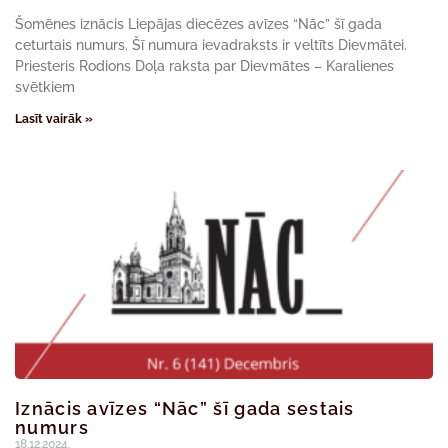
Šomēnes iznācis Liepājas diecēzes avīzes “Nāc” šī gada
ceturtais numurs. Šī numura ievadraksts ir veltīts Dievmātei.
Priesteris Rodions Doļa raksta par Dievmātes – Karalienes
svētkiem
Lasīt vairāk »
Iznācis avīzes “Nāc” šī gada sestais
numurs
18.12.2024.