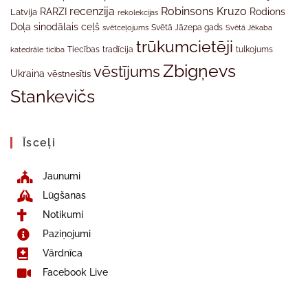
recenzija
Robinsons Kruzo
RARZI
Rodions
Latvija
rekolekcijas
Doļa
sinodālais ceļš
svētceļojums
Svētā Jāzepa gads
Svētā Jēkaba
trūkumcietēji
tradīcija
katedrāle
ticība
Tiecības
tulkojums
Zbigņevs
vēstījums
Ukraina
vēstnesītis
Stankevičs
Īsceļi
Jaunumi
Lūgšanas
Notikumi
Paziņojumi
Vārdnīca
Facebook Live