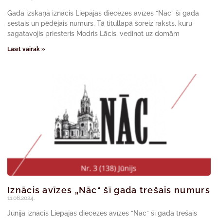
Gada izskaņā iznācis Liepājas diecēzes avīzes “Nāc” šī gada
sestais un pēdējais numurs. Tā titullapā šoreiz raksts, kuru
sagatavojis priesteris Modris Lācis, vedinot uz domām
Lasīt vairāk »
Iznācis avīzes „Nāc“ šī gada trešais numurs
11.06.2024.
Jūnijā iznācis Liepājas diecēzes avīzes “Nāc“ šī gada trešais