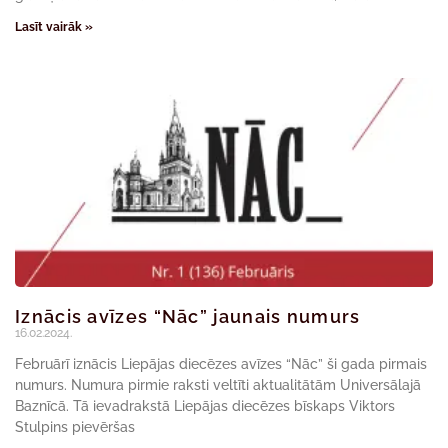
Lasīt vairāk »
Iznācis avīzes “Nāc” jaunais numurs
16.02.2024.
Februārī iznācis Liepājas diecēzes avīzes “Nāc” ši gada pirmais
numurs. Numura pirmie raksti veltīti aktualitātām Universālajā
Baznīcā. Tā ievadrakstā Liepājas diecēzes bīskaps Viktors
Stulpins pievēršas