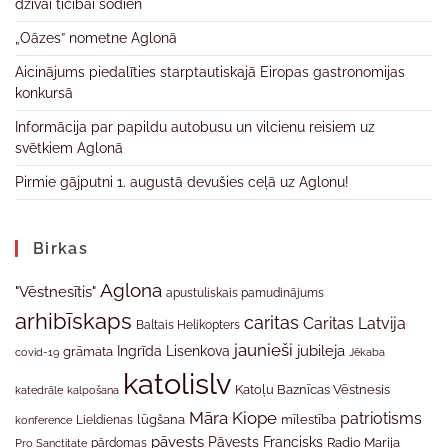
dzīvai ticībai šodien
„Oāzes” nometne Aglonā
Aicinājums piedalīties starptautiskajā Eiropas gastronomijas
konkursā
Informācija par papildu autobusu un vilcienu reisiem uz
svētkiem Aglonā
Pirmie gājputni 1. augustā devušies ceļā uz Aglonu!
Birkas
Aglona
"Vēstnesītis"
apustuliskais pamudinājums
arhibīskaps
caritas
Caritas Latvija
Baltais Helikopters
jaunieši
jubileja
Ingrīda Lisenkova
grāmata
Jēkaba
covid-19
katolislv
Katoļu Baznīcas Vēstnesis
katedrāle
kalpošana
Māra Kiope
patriotisms
Lieldienas
lūgšana
mīlestība
konference
pāvests
Pāvests Francisks
Radio Marija
Pro Sanctitate
pārdomas