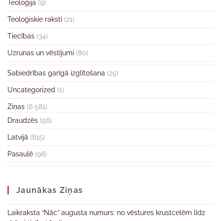
Teoloģija
(9)
Teoloģiskie raksti
(21)
Tiecības
(34)
Uzrunas un vēstījumi
(80)
Sabiedrības garīgā izglītošana
(25)
Uncategorized
(1)
Ziņas
(6 581)
Draudzēs
(56)
Latvijā
(815)
Pasaulē
(98)
Jaunākas Ziņas
Laikraksta “Nāc” augusta numurs: no vēstures krustcelēm līdz