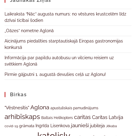
Jaunākas Ziņas
Laikraksta “Nāc” augusta numurs: no vēstures krustcelēm līdz
dzīvai ticībai šodien
„Oāzes” nometne Aglonā
Aicinājums piedalīties starptautiskajā Eiropas gastronomijas
konkursā
Informācija par papildu autobusu un vilcienu reisiem uz
svētkiem Aglonā
Pirmie gājputni 1. augustā devušies ceļā uz Aglonu!
Birkas
Aglona
"Vēstnesītis"
apustuliskais pamudinājums
arhibīskaps
caritas
Caritas Latvija
Baltais Helikopters
jaunieši
jubileja
Ingrīda Lisenkova
grāmata
Jēkaba
covid-19
katolislv