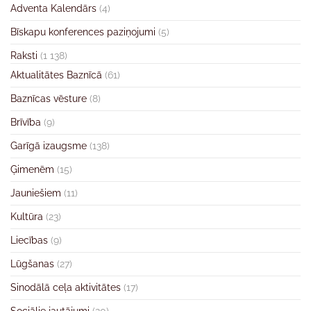
Adventa Kalendārs
(4)
Bīskapu konferences paziņojumi
(5)
Raksti
(1 138)
Aktualitātes Baznīcā
(61)
Baznīcas vēsture
(8)
Brīvība
(9)
Garīgā izaugsme
(138)
Ģimenēm
(15)
Jauniešiem
(11)
Kultūra
(23)
Liecības
(9)
Lūgšanas
(27)
Sinodālā ceļa aktivitātes
(17)