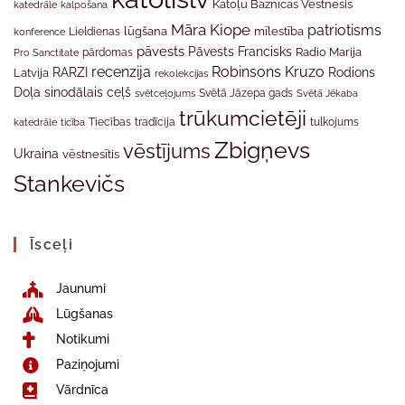
Katoļu Baznīcas Vēstnesis
katedrāle
kalpošana
Māra Kiope
patriotisms
Lieldienas
lūgšana
mīlestība
konference
pāvests
Pāvests Francisks
Radio Marija
Pro Sanctitate
pārdomas
recenzija
Robinsons Kruzo
RARZI
Rodions
Latvija
rekolekcijas
Doļa
sinodālais ceļš
svētceļojums
Svētā Jāzepa gads
Svētā Jēkaba
trūkumcietēji
tradīcija
katedrāle
ticība
Tiecības
tulkojums
Zbigņevs
vēstījums
Ukraina
vēstnesītis
Stankevičs
Īsceļi
Jaunumi
Lūgšanas
Notikumi
Paziņojumi
Vārdnīca