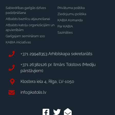
Sabiedrības garīgās dzīves
Privātuma politika
padziļināšana
Ziedojumu politika
Atbalsts baznīcu atjaunošanai
KABIA Komanda
Atbalsts katoļu organizācijām un
Par KABIA
apvienībām
Sazināties
Garīgajam semināram 100
KABIA iniciatīvas
+371 29948353 Arhibīskapa sekretariāts
+371 26382126 pr. Ilmārs Tolstovs (Mediju
pārstāvjiem)
Klostera iela 4, Rīga, LV-1050
info@katolis.lv