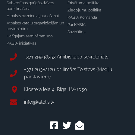
Sabiedrības garīgās dzīves
Privātuma politika
padziļināšana
Ziedojumu politika
Atbalsts baznīcu atjaunošanai
KABIA Komanda
Atbalsts katoļu organizācijām un
Par KABIA
apvienībām
Sazināties
Garīgajam semināram 100
KABIA iniciatīvas
+371 29948353 Arhibīskapa sekretariāts
+371 26382126 pr. Ilmārs Tolstovs (Mediju
pārstāvjiem)
Klostera iela 4, Rīga, LV-1050
info@katolis.lv