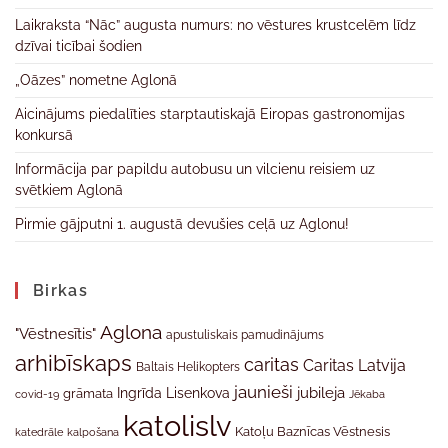
Laikraksta “Nāc” augusta numurs: no vēstures krustcelēm līdz
dzīvai ticībai šodien
„Oāzes” nometne Aglonā
Aicinājums piedalīties starptautiskajā Eiropas gastronomijas
konkursā
Informācija par papildu autobusu un vilcienu reisiem uz
svētkiem Aglonā
Pirmie gājputni 1. augustā devušies ceļā uz Aglonu!
Birkas
Aglona
"Vēstnesītis"
apustuliskais pamudinājums
arhibīskaps
caritas
Caritas Latvija
Baltais Helikopters
jaunieši
jubileja
Ingrīda Lisenkova
grāmata
Jēkaba
covid-19
katolislv
Katoļu Baznīcas Vēstnesis
katedrāle
kalpošana