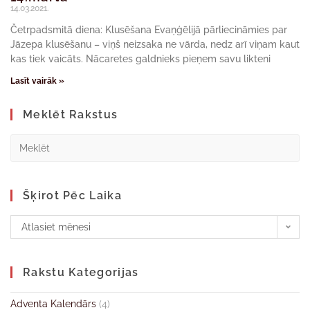
14.03.2021.
Četrpadsmitā diena: Klusēšana Evaņģēlijā pārliecināmies par
Jāzepa klusēšanu – viņš neizsaka ne vārda, nedz arī viņam kaut
kas tiek vaicāts. Nācaretes galdnieks pieņem savu likteni
Lasīt vairāk »
Meklēt Rakstus
Šķirot Pēc Laika
Atlasiet mēnesi
Rakstu Kategorijas
Adventa Kalendārs
(4)