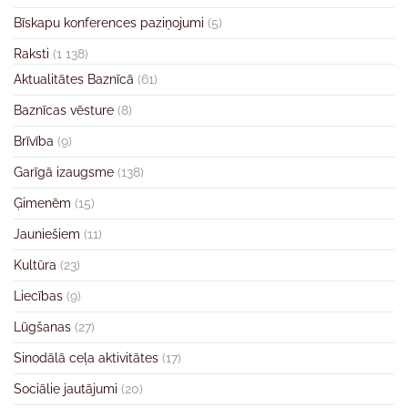
Bīskapu konferences paziņojumi
(5)
Raksti
(1 138)
Aktualitātes Baznīcā
(61)
Baznīcas vēsture
(8)
Brīvība
(9)
Garīgā izaugsme
(138)
Ģimenēm
(15)
Jauniešiem
(11)
Kultūra
(23)
Liecības
(9)
Lūgšanas
(27)
Sinodālā ceļa aktivitātes
(17)
Sociālie jautājumi
(20)