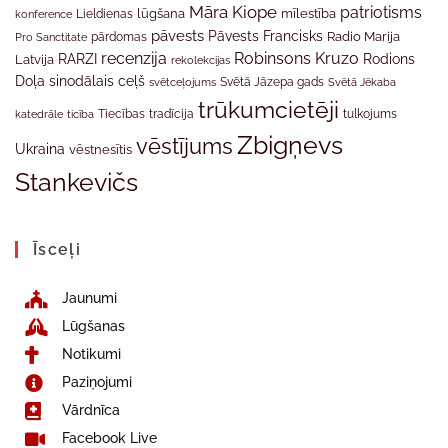
Māra Kiope
patriotisms
Lieldienas
lūgšana
mīlestība
konference
pāvests
Pāvests Francisks
Radio Marija
Pro Sanctitate
pārdomas
recenzija
Robinsons Kruzo
RARZI
Rodions
Latvija
rekolekcijas
Doļa
sinodālais ceļš
svētceļojums
Svētā Jāzepa gads
Svētā Jēkaba
trūkumcietēji
tradīcija
katedrāle
ticība
Tiecības
tulkojums
Zbigņevs
vēstījums
Ukraina
vēstnesītis
Stankevičs
Īsceļi
Jaunumi
Lūgšanas
Notikumi
Paziņojumi
Vārdnīca
Facebook Live