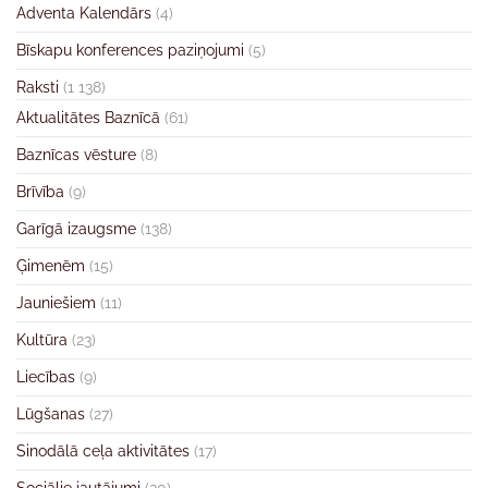
Adventa Kalendārs
(4)
Bīskapu konferences paziņojumi
(5)
Raksti
(1 138)
Aktualitātes Baznīcā
(61)
Baznīcas vēsture
(8)
Brīvība
(9)
Garīgā izaugsme
(138)
Ģimenēm
(15)
Jauniešiem
(11)
Kultūra
(23)
Liecības
(9)
Lūgšanas
(27)
Sinodālā ceļa aktivitātes
(17)