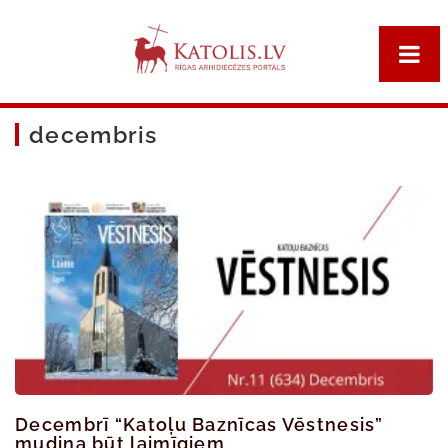
decembris
Decembrī “Katoļu Baznīcas Vēstnesis”
mudina būt laimīgiem