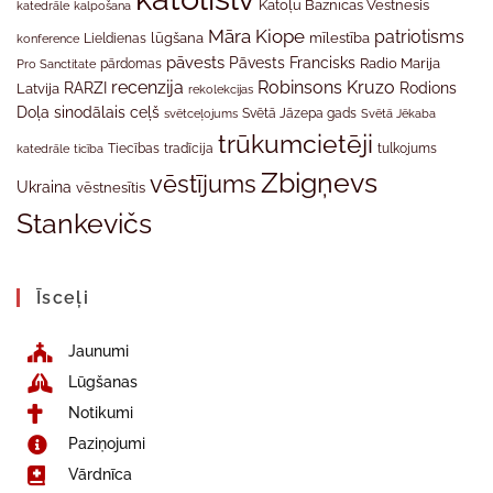
Katoļu Baznīcas Vēstnesis
katedrāle
kalpošana
Māra Kiope
patriotisms
Lieldienas
lūgšana
mīlestība
konference
pāvests
Pāvests Francisks
Radio Marija
Pro Sanctitate
pārdomas
recenzija
Robinsons Kruzo
RARZI
Rodions
Latvija
rekolekcijas
Doļa
sinodālais ceļš
svētceļojums
Svētā Jāzepa gads
Svētā Jēkaba
trūkumcietēji
tradīcija
katedrāle
ticība
Tiecības
tulkojums
Zbigņevs
vēstījums
Ukraina
vēstnesītis
Stankevičs
Īsceļi
Jaunumi
Lūgšanas
Notikumi
Paziņojumi
Vārdnīca