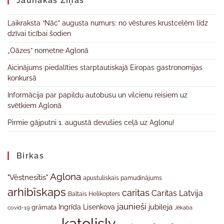
Jaunākas Ziņas
Laikraksta “Nāc” augusta numurs: no vēstures krustcelēm līdz
dzīvai ticībai šodien
„Oāzes” nometne Aglonā
Aicinājums piedalīties starptautiskajā Eiropas gastronomijas
konkursā
Informācija par papildu autobusu un vilcienu reisiem uz
svētkiem Aglonā
Pirmie gājputni 1. augustā devušies ceļā uz Aglonu!
Birkas
Aglona
"Vēstnesītis"
apustuliskais pamudinājums
arhibīskaps
caritas
Caritas Latvija
Baltais Helikopters
jaunieši
jubileja
Ingrīda Lisenkova
grāmata
Jēkaba
covid-19
katolislv