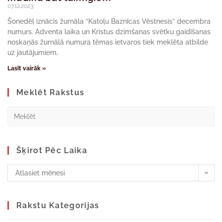
07.12.2023.
Šonedēļ iznācis žurnāla “Katoļu Baznīcas Vēstnesis” decembra
numurs. Adventa laika un Kristus dzimšanas svētku gaidīšanas
noskaņās žurnālā numura tēmas ietvaros tiek meklēta atbilde
uz jautājumiem,
Lasīt vairāk »
Meklēt Rakstus
Šķirot Pēc Laika
Atlasiet mēnesi
Rakstu Kategorijas