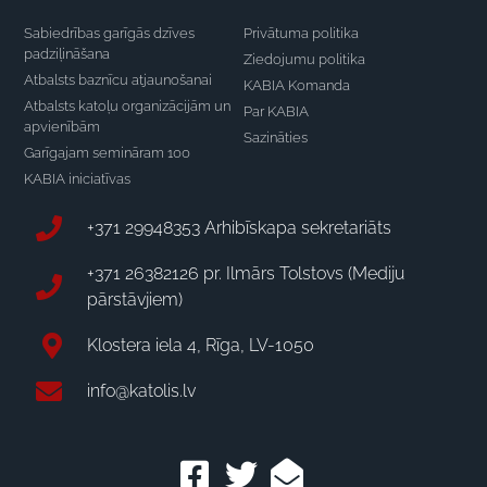
Sabiedrības garīgās dzīves
Privātuma politika
padziļināšana
Ziedojumu politika
Atbalsts baznīcu atjaunošanai
KABIA Komanda
Atbalsts katoļu organizācijām un
Par KABIA
apvienībām
Sazināties
Garīgajam semināram 100
KABIA iniciatīvas
+371 29948353 Arhibīskapa sekretariāts
+371 26382126 pr. Ilmārs Tolstovs (Mediju
pārstāvjiem)
Klostera iela 4, Rīga, LV-1050
info@katolis.lv