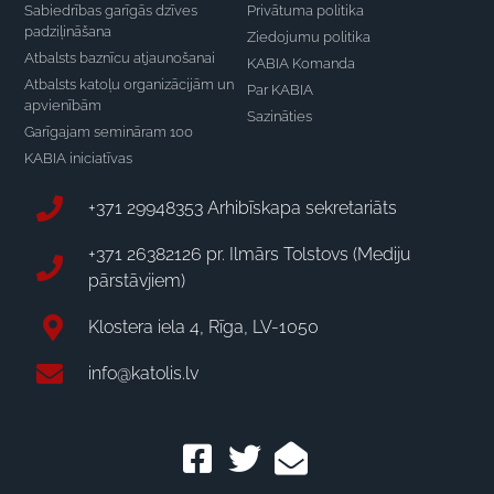
Sabiedrības garīgās dzīves
Privātuma politika
padziļināšana
Ziedojumu politika
Atbalsts baznīcu atjaunošanai
KABIA Komanda
Atbalsts katoļu organizācijām un
Par KABIA
apvienībām
Sazināties
Garīgajam semināram 100
KABIA iniciatīvas
+371 29948353 Arhibīskapa sekretariāts
+371 26382126 pr. Ilmārs Tolstovs (Mediju
pārstāvjiem)
Klostera iela 4, Rīga, LV-1050
info@katolis.lv