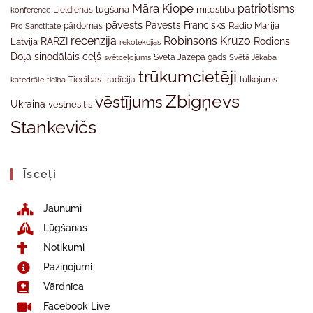
Māra Kiope
patriotisms
Lieldienas
lūgšana
mīlestība
konference
pāvests
Pāvests Francisks
Radio Marija
Pro Sanctitate
pārdomas
recenzija
Robinsons Kruzo
RARZI
Rodions
Latvija
rekolekcijas
Doļa
sinodālais ceļš
svētceļojums
Svētā Jāzepa gads
Svētā Jēkaba
trūkumcietēji
tradīcija
katedrāle
ticība
Tiecības
tulkojums
Zbigņevs
vēstījums
Ukraina
vēstnesītis
Stankevičs
Īsceļi
Jaunumi
Lūgšanas
Notikumi
Paziņojumi
Vārdnīca
Facebook Live