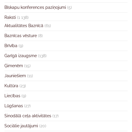
Bīskapu konferences paziņojumi
(5)
Raksti
(1 138)
Aktualitātes Baznīcā
(61)
Baznīcas vēsture
(8)
Brīvība
(9)
Garīgā izaugsme
(138)
Ģimenēm
(15)
Jauniešiem
(11)
Kultūra
(23)
Liecības
(9)
Lūgšanas
(27)
Sinodālā ceļa aktivitātes
(17)
Sociālie jautājumi
(20)