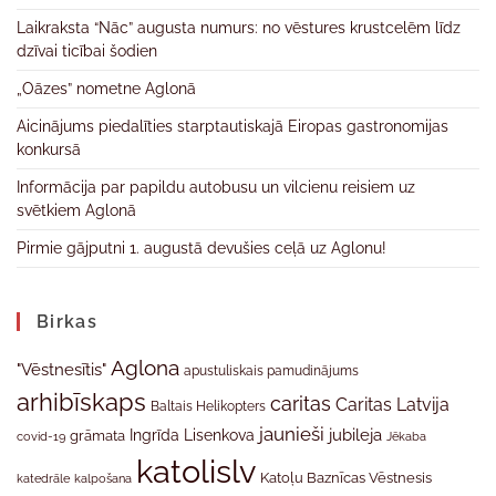
Laikraksta “Nāc” augusta numurs: no vēstures krustcelēm līdz
dzīvai ticībai šodien
„Oāzes” nometne Aglonā
Aicinājums piedalīties starptautiskajā Eiropas gastronomijas
konkursā
Informācija par papildu autobusu un vilcienu reisiem uz
svētkiem Aglonā
Pirmie gājputni 1. augustā devušies ceļā uz Aglonu!
Birkas
Aglona
"Vēstnesītis"
apustuliskais pamudinājums
arhibīskaps
caritas
Caritas Latvija
Baltais Helikopters
jaunieši
jubileja
Ingrīda Lisenkova
grāmata
Jēkaba
covid-19
katolislv
Katoļu Baznīcas Vēstnesis
katedrāle
kalpošana