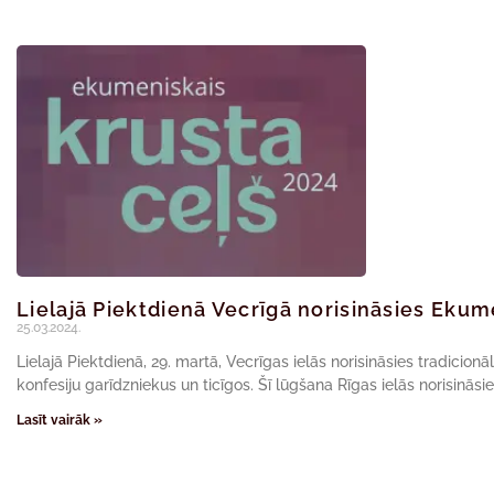
Lielajā Piektdienā Vecrīgā norisināsies Ekum
25.03.2024.
Lielajā Piektdienā, 29. martā, Vecrīgas ielās norisināsies tradicio
konfesiju garīdzniekus un ticīgos. Šī lūgšana Rīgas ielās norisinās
Lasīt vairāk »