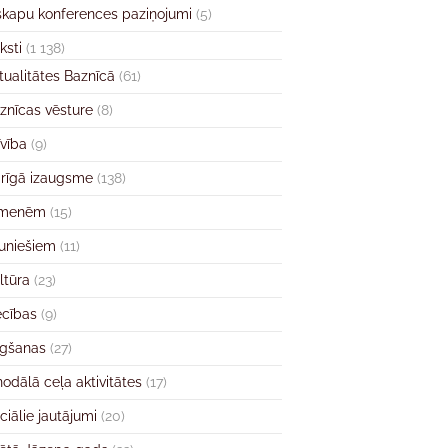
skapu konferences paziņojumi
(5)
ksti
(1 138)
tualitātes Baznīcā
(61)
znīcas vēsture
(8)
īvība
(9)
rīgā izaugsme
(138)
imenēm
(15)
uniešiem
(11)
ltūra
(23)
ecības
(9)
gšanas
(27)
nodālā ceļa aktivitātes
(17)
ciālie jautājumi
(20)