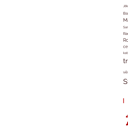
Jēk
Ba
M
San
Ra
Ro
ce
kat
t
vē
S