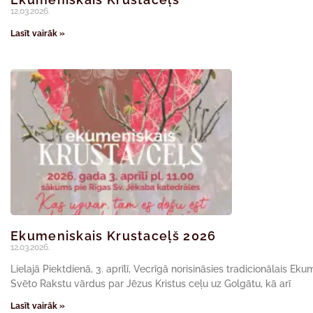
12.03.2026.
Lasīt vairāk »
Ekumeniskais Krustaceļš 2026
12.03.2026.
Lielajā Piektdienā, 3. aprīlī, Vecrīgā norisināsies tradicionālais Ek
Svēto Rakstu vārdus par Jēzus Kristus ceļu uz Golgātu, kā arī
Lasīt vairāk »