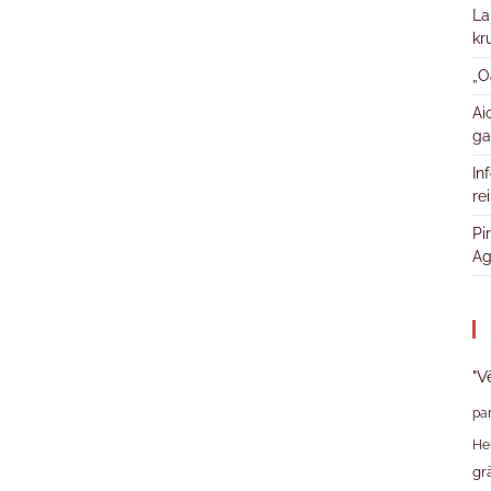
La
kr
„O
Ai
ga
In
re
Pi
Ag
"V
pa
He
gr