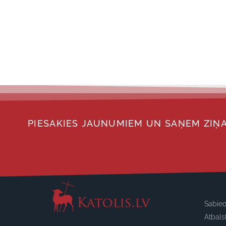
PIESAKIES JAUNUMIEM UN SAŅEM ZIŅA
Sabied
Atbals