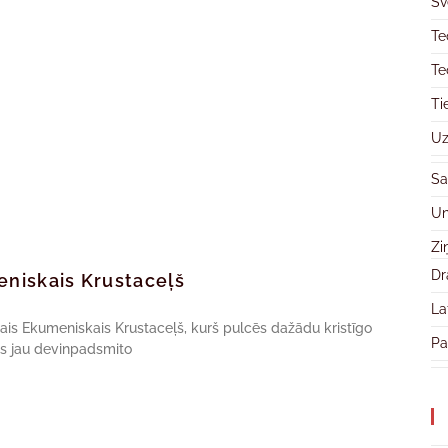
Sv
Te
Te
Ti
Uz
Sa
Un
Zi
Dr
eniskais Krustaceļš
La
nālais Ekumeniskais Krustaceļš, kurš pulcēs dažādu kristīgo
Pa
ies jau devinpadsmito