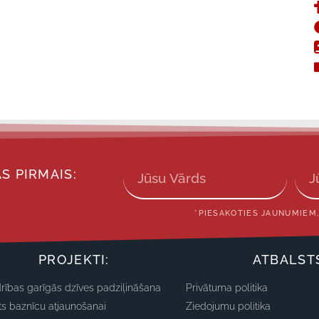
S PIRMAIS:
*PIESAKOTIES JAUNUMIEM,
PROJEKTI:
ATBALST
rības garīgās dzīves padziļināšana
Privātuma politika
ts baznīcu atjaunošanai
Ziedojumu politika