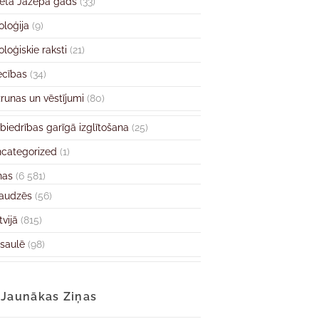
ētā Jāzepa gads
(33)
oloģija
(9)
oloģiskie raksti
(21)
ecības
(34)
runas un vēstījumi
(80)
biedrības garīgā izglītošana
(25)
categorized
(1)
ņas
(6 581)
audzēs
(56)
tvijā
(815)
saulē
(98)
Jaunākas Ziņas