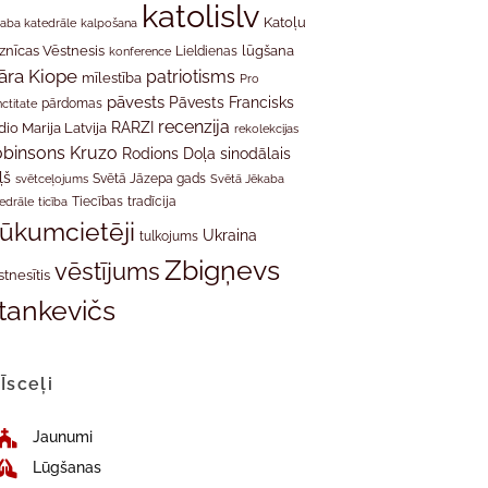
katolislv
Katoļu
aba katedrāle
kalpošana
znīcas Vēstnesis
Lieldienas
lūgšana
konference
āra Kiope
patriotisms
mīlestība
Pro
pāvests
Pāvests Francisks
ctitate
pārdomas
recenzija
RARZI
dio Marija Latvija
rekolekcijas
binsons Kruzo
Rodions Doļa
sinodālais
ļš
svētceļojums
Svētā Jāzepa gads
Svētā Jēkaba
tradīcija
edrāle
ticība
Tiecības
rūkumcietēji
Ukraina
tulkojums
Zbigņevs
vēstījums
stnesītis
tankevičs
Īsceļi
Jaunumi
Lūgšanas