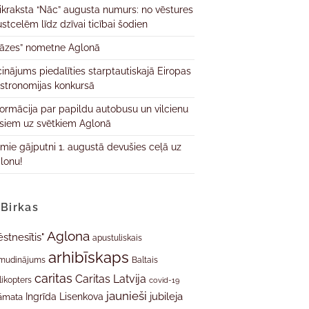
ikraksta “Nāc” augusta numurs: no vēstures
ustcelēm līdz dzīvai ticībai šodien
āzes” nometne Aglonā
cinājums piedalīties starptautiskajā Eiropas
stronomijas konkursā
formācija par papildu autobusu un vilcienu
isiem uz svētkiem Aglonā
rmie gājputni 1. augustā devušies ceļā uz
lonu!
Birkas
Aglona
ēstnesītis"
apustuliskais
arhibīskaps
mudinājums
Baltais
caritas
Caritas Latvija
likopters
covid-19
jaunieši
jubileja
Ingrīda Lisenkova
āmata