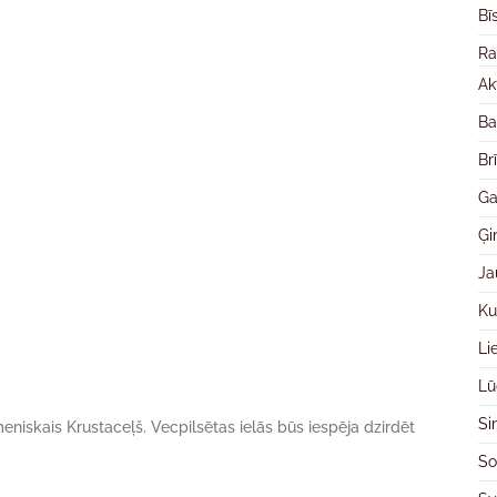
Bī
Ra
Ak
Ba
Br
Ga
Ģ
Ja
Ku
Li
Lū
Si
umeniskais Krustaceļš. Vecpilsētas ielās būs iespēja dzirdēt
So