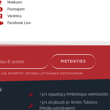
Notikumi
Paziņojumi
Vārdnīca
Facebook Live
PIETEIKTIES
 JŪS PIEKRĪTAT VIETNES LIETOŠANAS NOTEIKUMIEM
S:
+371 29948353 Arhibīskapa sekretariāts
+371 26382126 pr. Ilmārs Tolstovs
(Mediju pārstāvjiem)