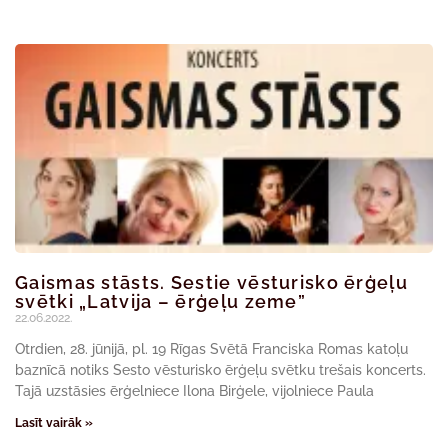
Gaismas stāsts. Sestie vēsturisko ērģeļu
svētki „Latvija – ērģeļu zeme”
22.06.2022.
Otrdien, 28. jūnijā, pl. 19 Rīgas Svētā Franciska Romas katoļu
baznīcā notiks Sesto vēsturisko ērģeļu svētku trešais koncerts.
Tajā uzstāsies ērģelniece Ilona Birģele, vijolniece Paula
Lasīt vairāk »