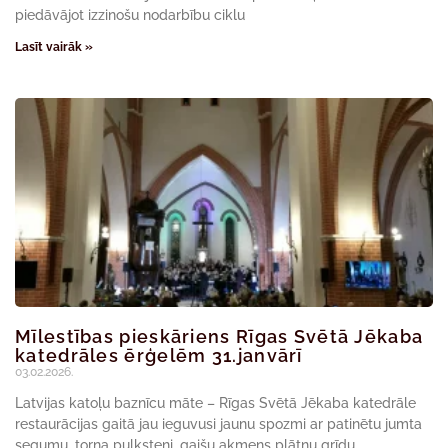
piedāvājot izzinošu nodarbību ciklu
Lasīt vairāk »
Mīlestības pieskāriens Rīgas Svētā Jēkaba
katedrāles ērģelēm 31.janvārī
03.02.2026.
Latvijas katoļu baznīcu māte – Rīgas Svētā Jēkaba katedrāle
restaurācijas gaitā jau ieguvusi jaunu spozmi ar patinētu jumta
segumu, torņa pulksteni, gaišu akmens plātņu grīdu,