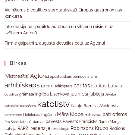
Aicinājums piedalīties starptautiskajā Eiropas gastronomijas
konkursā
Informācija par papildu autobusu un vilcienu reisiem uz
svētkiem Aglonā
Pirmie gājputni 1. augustā devušies ceļā uz Aglonu!
Birkas
Aglona
"Vēstnesītis"
apustuliskais pamudinājums
arhibīskaps
caritas
Caritas Latvija
Baltais Helikopters
jaunieši
jubileja
Ingrīda Lisenkova
grāmata
Jēkaba
covid-19
katolislv
Katoļu Baznīcas Vēstnesis
katedrāle
kalpošana
Māra Kiope
patriotisms
Lieldienas
lūgšana
mīlestība
konference
pāvests
Pāvests Francisks
Radio Marija
Pro Sanctitate
pārdomas
recenzija
Robinsons Kruzo
RARZI
Rodions
Latvija
rekolekcijas