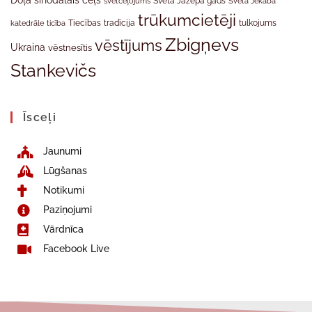
Doļa
sinodālais ceļš
svētceļojums
Svētā Jāzepa gads
Svētā Jēkaba
trūkumcietēji
tradīcija
katedrāle
ticība
Tiecības
tulkojums
Zbigņevs
vēstījums
Ukraina
vēstnesītis
Stankevičs
Īsceļi
Jaunumi
Lūgšanas
Notikumi
Paziņojumi
Vārdnīca
Facebook Live