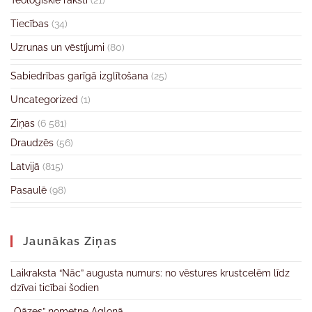
Teoloģiskie raksti
(21)
Tiecības
(34)
Uzrunas un vēstījumi
(80)
Sabiedrības garīgā izglītošana
(25)
Uncategorized
(1)
Ziņas
(6 581)
Draudzēs
(56)
Latvijā
(815)
Pasaulē
(98)
Jaunākas Ziņas
Laikraksta “Nāc” augusta numurs: no vēstures krustcelēm līdz
dzīvai ticībai šodien
„Oāzes” nometne Aglonā