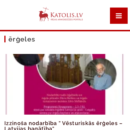
ērģeles
Izzinoša nodarbība ” Vēsturiskās ērģeles –
Latvijas bagātība”