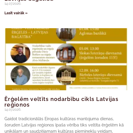
14.07.2026.
Lasīt vairāk »
Ērģelēm veltīts nodarbību cikls Latvijas
reģionos
14.07.2026.
Gaidot tradicionālās Eiropas kultūras mantojuma dienas,
šoruden Latvijas reģionos īpaša vērība tiks veltīta ērģelēm kā
unikālam un saudzējamam kultūras pieminekļu veidam,