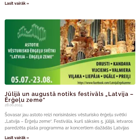
Lasīt vairāk »
Jūlijā un augustā notiks festivāls „Latvija –
Ērģeļu zeme“
28.06.2024.
Šovasar jau astoto reizi norisināsies vēsturisko ērģeļu svētki
„Latvija – Ērģeļu zeme“. Festivāla, kurš sāksies 5. jūlijā, ietvaros
paredzēta plaša programma ar koncertiem dažādās Latvijas
Lasīt vairāk »