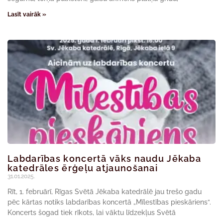
Lasīt vairāk »
Labdarības koncertā vāks naudu Jēkaba
katedrāles ērģeļu atjaunošanai
31.01.2025.
Rīt, 1. februārī, Rīgas Svētā Jēkaba katedrālē jau trešo gadu
pēc kārtas notiks labdarības koncertā „Mīlestības pieskāriens“.
Koncerts šogad tiek rīkots, lai vāktu līdzekļus Svētā