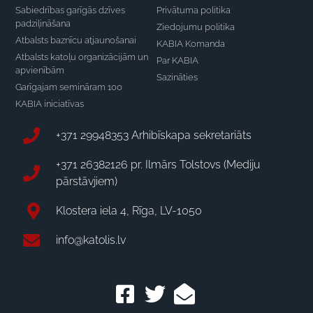
Sabiedrības garīgās dzīves
Privātuma politika
padziļināšana
Ziedojumu politika
Atbalsts baznīcu atjaunošanai
KABIA Komanda
Atbalsts katoļu organizācijām un
Par KABIA
apvienībām
Sazināties
Garīgajam semināram 100
KABIA iniciatīvas
+371 29948353 Arhibīskapa sekretariāts
+371 26382126 pr. Ilmārs Tolstovs (Mediju
pārstāvjiem)
Klostera iela 4, Rīga, LV-1050
info@katolis.lv