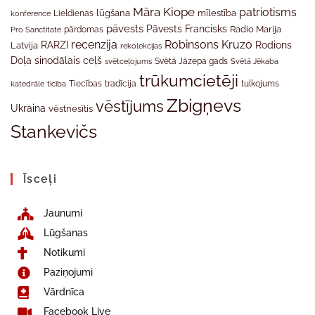
Māra Kiope
patriotisms
Lieldienas
lūgšana
mīlestība
konference
pāvests
Pāvests Francisks
Radio Marija
Pro Sanctitate
pārdomas
recenzija
Robinsons Kruzo
RARZI
Rodions
Latvija
rekolekcijas
Doļa
sinodālais ceļš
svētceļojums
Svētā Jāzepa gads
Svētā Jēkaba
trūkumcietēji
tradīcija
katedrāle
ticība
Tiecības
tulkojums
Zbigņevs
vēstījums
Ukraina
vēstnesītis
Stankevičs
Īsceļi
Jaunumi
Lūgšanas
Notikumi
Paziņojumi
Vārdnīca
Facebook Live