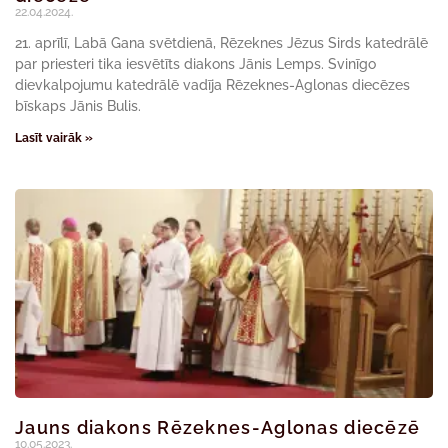
22.04.2024.
21. aprīlī, Labā Gana svētdienā, Rēzeknes Jēzus Sirds katedrālē
par priesteri tika iesvētīts diakons Jānis Lemps. Svinīgo
dievkalpojumu katedrālē vadīja Rēzeknes-Aglonas diecēzes
bīskaps Jānis Bulis.
Lasīt vairāk »
Jauns diakons Rēzeknes-Aglonas diecēzē
10.05.2023.