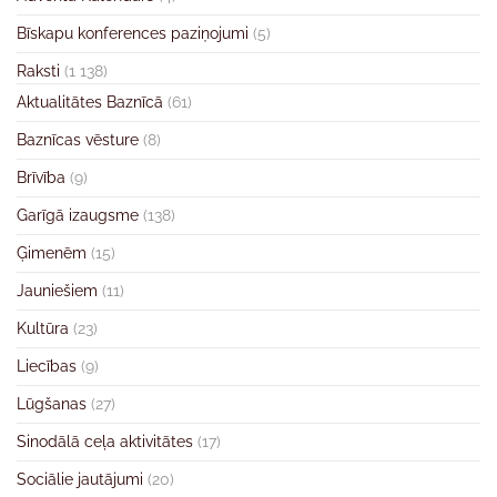
Bīskapu konferences paziņojumi
(5)
Raksti
(1 138)
Aktualitātes Baznīcā
(61)
Baznīcas vēsture
(8)
Brīvība
(9)
Garīgā izaugsme
(138)
Ģimenēm
(15)
Jauniešiem
(11)
Kultūra
(23)
Liecības
(9)
Lūgšanas
(27)
Sinodālā ceļa aktivitātes
(17)
Sociālie jautājumi
(20)