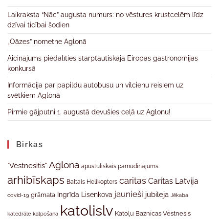
Laikraksta “Nāc” augusta numurs: no vēstures krustcelēm līdz
dzīvai ticībai šodien
„Oāzes” nometne Aglonā
Aicinājums piedalīties starptautiskajā Eiropas gastronomijas
konkursā
Informācija par papildu autobusu un vilcienu reisiem uz
svētkiem Aglonā
Pirmie gājputni 1. augustā devušies ceļā uz Aglonu!
Birkas
Aglona
"Vēstnesītis"
apustuliskais pamudinājums
arhibīskaps
caritas
Caritas Latvija
Baltais Helikopters
jaunieši
jubileja
Ingrīda Lisenkova
grāmata
Jēkaba
covid-19
katolislv
Katoļu Baznīcas Vēstnesis
katedrāle
kalpošana