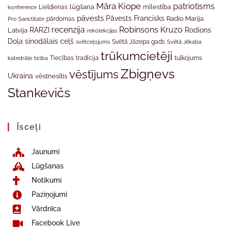
Māra Kiope
patriotisms
Lieldienas
lūgšana
mīlestība
konference
pāvests
Pāvests Francisks
Radio Marija
Pro Sanctitate
pārdomas
recenzija
Robinsons Kruzo
RARZI
Rodions
Latvija
rekolekcijas
Doļa
sinodālais ceļš
svētceļojums
Svētā Jāzepa gads
Svētā Jēkaba
trūkumcietēji
tradīcija
katedrāle
ticība
Tiecības
tulkojums
Zbigņevs
vēstījums
Ukraina
vēstnesītis
Stankevičs
Īsceļi
Jaunumi
Lūgšanas
Notikumi
Paziņojumi
Vārdnīca
Facebook Live