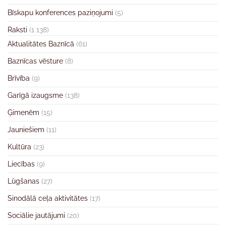
Bīskapu konferences paziņojumi
(5)
Raksti
(1 138)
Aktualitātes Baznīcā
(61)
Baznīcas vēsture
(8)
Brīvība
(9)
Garīgā izaugsme
(138)
Ģimenēm
(15)
Jauniešiem
(11)
Kultūra
(23)
Liecības
(9)
Lūgšanas
(27)
Sinodālā ceļa aktivitātes
(17)
Sociālie jautājumi
(20)