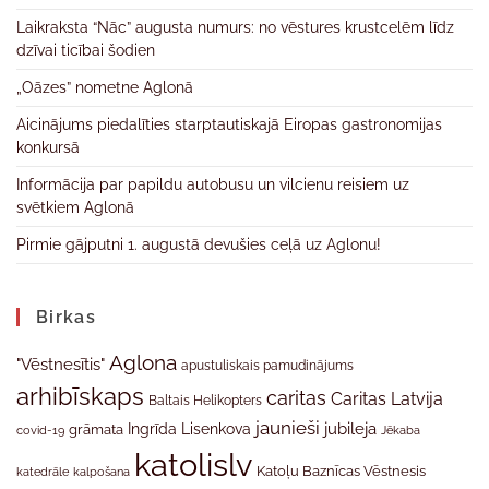
Laikraksta “Nāc” augusta numurs: no vēstures krustcelēm līdz
dzīvai ticībai šodien
„Oāzes” nometne Aglonā
Aicinājums piedalīties starptautiskajā Eiropas gastronomijas
konkursā
Informācija par papildu autobusu un vilcienu reisiem uz
svētkiem Aglonā
Pirmie gājputni 1. augustā devušies ceļā uz Aglonu!
Birkas
Aglona
"Vēstnesītis"
apustuliskais pamudinājums
arhibīskaps
caritas
Caritas Latvija
Baltais Helikopters
jaunieši
jubileja
Ingrīda Lisenkova
grāmata
Jēkaba
covid-19
katolislv
Katoļu Baznīcas Vēstnesis
katedrāle
kalpošana