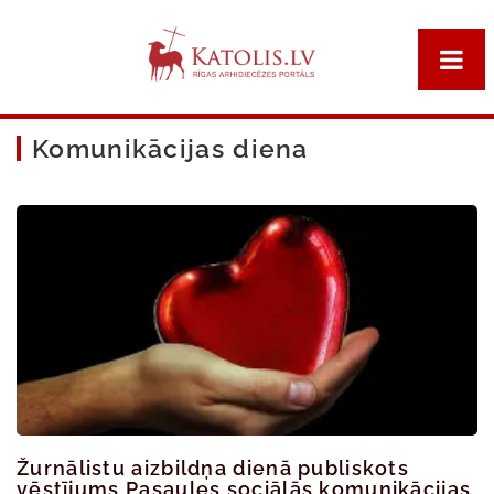
Komunikācijas diena
Žurnālistu aizbildņa dienā publiskots
vēstījums Pasaules sociālās komunikācijas