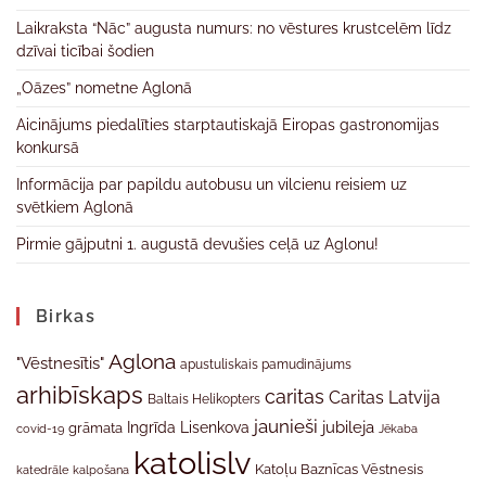
Laikraksta “Nāc” augusta numurs: no vēstures krustcelēm līdz
dzīvai ticībai šodien
„Oāzes” nometne Aglonā
Aicinājums piedalīties starptautiskajā Eiropas gastronomijas
konkursā
Informācija par papildu autobusu un vilcienu reisiem uz
svētkiem Aglonā
Pirmie gājputni 1. augustā devušies ceļā uz Aglonu!
Birkas
Aglona
"Vēstnesītis"
apustuliskais pamudinājums
arhibīskaps
caritas
Caritas Latvija
Baltais Helikopters
jaunieši
jubileja
Ingrīda Lisenkova
grāmata
Jēkaba
covid-19
katolislv
Katoļu Baznīcas Vēstnesis
katedrāle
kalpošana