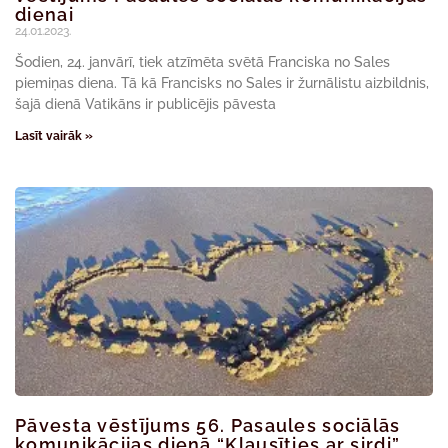
dienai
24.01.2023.
Šodien, 24. janvārī, tiek atzīmēta svētā Franciska no Sales
piemiņas diena. Tā kā Francisks no Sales ir žurnālistu aizbildnis,
šajā dienā Vatikāns ir publicējis pāvesta
Lasīt vairāk »
Pāvesta vēstījums 56. Pasaules sociālās
komunikācijas dienā “Klausīties ar sirdi”