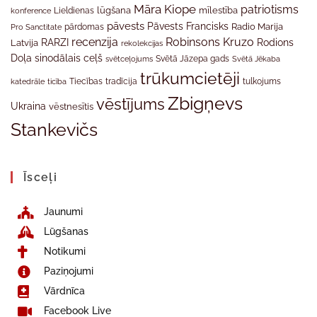
Māra Kiope
patriotisms
Lieldienas
lūgšana
mīlestība
konference
pāvests
Pāvests Francisks
Radio Marija
Pro Sanctitate
pārdomas
recenzija
Robinsons Kruzo
RARZI
Rodions
Latvija
rekolekcijas
Doļa
sinodālais ceļš
svētceļojums
Svētā Jāzepa gads
Svētā Jēkaba
trūkumcietēji
tradīcija
katedrāle
ticība
Tiecības
tulkojums
Zbigņevs
vēstījums
Ukraina
vēstnesītis
Stankevičs
Īsceļi
Jaunumi
Lūgšanas
Notikumi
Paziņojumi
Vārdnīca
Facebook Live