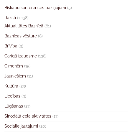
Bīskapu konferences paziņojumi
(5)
Raksti
(1 138)
Aktualitātes Baznīcā
(61)
Baznīcas vēsture
(8)
Brīvība
(9)
Garīgā izaugsme
(138)
Ģimenēm
(15)
Jauniešiem
(11)
Kultūra
(23)
Liecības
(9)
Lūgšanas
(27)
Sinodālā ceļa aktivitātes
(17)
Sociālie jautājumi
(20)