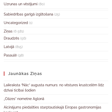
Uzrunas un vēstījumi
(80)
Sabiedrības garīgā izglītošana
(25)
Uncategorized
(1)
Ziņas
(6 581)
Draudzēs
(56)
Latvijā
(815)
Pasaulē
(98)
Jaunākas Ziņas
Laikraksta “Nāc” augusta numurs: no vēstures krustcelēm līdz
dzīvai ticībai šodien
„Oāzes” nometne Aglonā
Aicinājums piedalīties starptautiskajā Eiropas gastronomijas