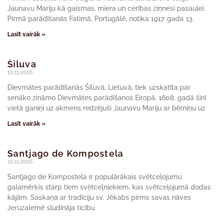
Jaunavu Mariju kā gaismas, miera un cerības ziņnesi pasaulei.
Pirmā parādīšanās Fatimā, Portugālē, notika 1917. gada 13.
Lasīt vairāk »
Šiluva
10.11.2016.
Dievmātes parādīšanās Šiluvā, Lietuvā, tiek uzskatīta par
senāko zināmo Dievmātes parādīšanos Eiropā. 1608. gadā šinī
vietā ganiņi uz akmens redzējuši Jaunavu Mariju ar bērniņu uz
Lasīt vairāk »
Santjago de Kompostela
10.11.2016.
Santjago de Kompostela ir populārākais svētceļojumu
galamērķis starp tiem svētceļniekiem, kas svētceļojumā dodas
kājām. Saskaņā ar tradīciju sv. Jēkabs pirms savas nāves
Jeruzalemē sludināja ticību