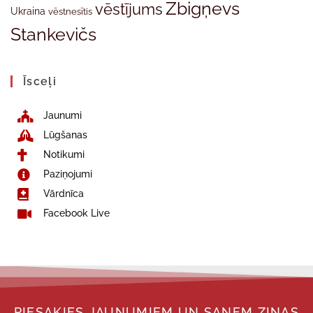
Zbigņevs
vēstījums
Ukraina
vēstnesītis
Stankevičs
Īsceļi
Jaunumi
Lūgšanas
Notikumi
Paziņojumi
Vārdnīca
Facebook Live
PIESAKIES JAUNUMIEM UN SAŅEM ZIŅAS