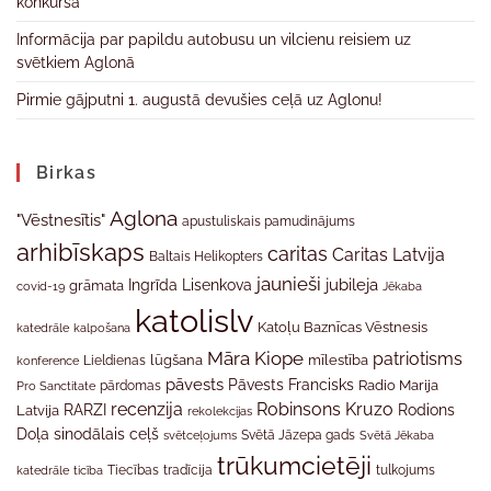
konkursā
Informācija par papildu autobusu un vilcienu reisiem uz
svētkiem Aglonā
Pirmie gājputni 1. augustā devušies ceļā uz Aglonu!
Birkas
Aglona
"Vēstnesītis"
apustuliskais pamudinājums
arhibīskaps
caritas
Caritas Latvija
Baltais Helikopters
jaunieši
jubileja
Ingrīda Lisenkova
grāmata
Jēkaba
covid-19
katolislv
Katoļu Baznīcas Vēstnesis
katedrāle
kalpošana
Māra Kiope
patriotisms
Lieldienas
lūgšana
mīlestība
konference
pāvests
Pāvests Francisks
Radio Marija
Pro Sanctitate
pārdomas
recenzija
Robinsons Kruzo
RARZI
Rodions
Latvija
rekolekcijas
Doļa
sinodālais ceļš
svētceļojums
Svētā Jāzepa gads
Svētā Jēkaba
trūkumcietēji
tradīcija
katedrāle
ticība
Tiecības
tulkojums