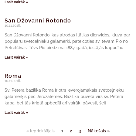
Lasīt vairāk »
San Džovanni Rotondo
10.11.2016.
San Džovanni Rotondo, kas atrodas Itālijas dienvidos, kļuva par
populāru svētceļnieku galamērķi, pateicoties sv. tēvam Pio no
Petrelčīnas. Tēvs Pio piedzima 1887. gadā, iestājās kapucīnu
Lasīt vairāk »
Roma
10.11.2016.
Sv. Pētera bazilika Romā ir otrs ievērojamākais svētceļnieku
galamērķis pēc Jeruzalemes. Bazilika būvēta virs sv. Pētera
kapa, bet tās kriptā apbedīti arī vairāki pāvesti, šeit
Lasīt vairāk »
« Iepriekšājais
1
2
3
Nākošais »