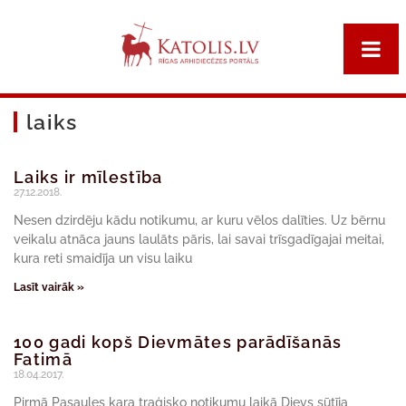
laiks
Laiks ir mīlestība
27.12.2018.
Nesen dzirdēju kādu notikumu, ar kuru vēlos dalīties. Uz bērnu
veikalu atnāca jauns laulāts pāris, lai savai trīsgadīgajai meitai,
kura reti smaidīja un visu laiku
Lasīt vairāk »
100 gadi kopš Dievmātes parādīšanās
Fatimā
18.04.2017.
Pirmā Pasaules kara traģisko notikumu laikā Dievs sūtīja