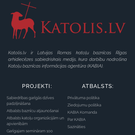
Katolis.lv ir Latvijas Romas katoļu baznīcas Rīgas
arhidiecēzes sabiedriskais medijs, kura darbību nodrošina
Katoļu baznīcas informācijas aģentūra (KABIA).
PROJEKTI:
ATBALSTS:
Sabiedrības garīgās dzīves
Privātuma politika
padziļināšana
Ziedojumu politika
Atbalsts baznīcu atjaunošanai
KABIA Komanda
Atbalsts katoļu organizācijām un
Par KABIA
apvienībām
Sazināties
Garīgajam semināram 100