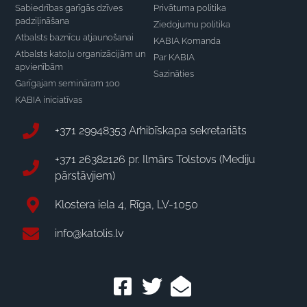
Sabiedrības garīgās dzīves
Privātuma politika
padziļināšana
Ziedojumu politika
Atbalsts baznīcu atjaunošanai
KABIA Komanda
Atbalsts katoļu organizācijām un
Par KABIA
apvienībām
Sazināties
Garīgajam semināram 100
KABIA iniciatīvas
+371 29948353 Arhibīskapa sekretariāts
+371 26382126 pr. Ilmārs Tolstovs (Mediju
pārstāvjiem)
Klostera iela 4, Rīga, LV-1050
info@katolis.lv