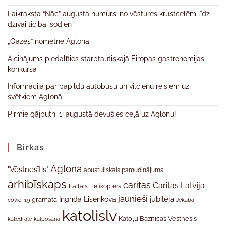
Laikraksta “Nāc” augusta numurs: no vēstures krustcelēm līdz
dzīvai ticībai šodien
„Oāzes” nometne Aglonā
Aicinājums piedalīties starptautiskajā Eiropas gastronomijas
konkursā
Informācija par papildu autobusu un vilcienu reisiem uz
svētkiem Aglonā
Pirmie gājputni 1. augustā devušies ceļā uz Aglonu!
Birkas
Aglona
"Vēstnesītis"
apustuliskais pamudinājums
arhibīskaps
caritas
Caritas Latvija
Baltais Helikopters
jaunieši
jubileja
Ingrīda Lisenkova
grāmata
Jēkaba
covid-19
katolislv
Katoļu Baznīcas Vēstnesis
katedrāle
kalpošana