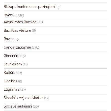
Bīskapu konferences paziņojumi
(5)
Raksti
(1 138)
Aktualitātes Baznīcā
(61)
Baznīcas vēsture
(8)
Brīvība
(9)
Garīgā izaugsme
(138)
Ģimenēm
(15)
Jauniešiem
(11)
Kultūra
(23)
Liecības
(9)
Lūgšanas
(27)
Sinodālā ceļa aktivitātes
(17)
Sociālie jautājumi
(20)