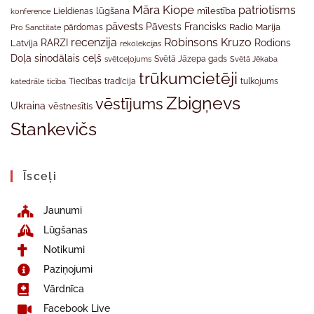
Māra Kiope
patriotisms
Lieldienas
lūgšana
mīlestība
konference
pāvests
Pāvests Francisks
Radio Marija
Pro Sanctitate
pārdomas
recenzija
Robinsons Kruzo
RARZI
Rodions
Latvija
rekolekcijas
Doļa
sinodālais ceļš
svētceļojums
Svētā Jāzepa gads
Svētā Jēkaba
trūkumcietēji
tradīcija
katedrāle
ticība
Tiecības
tulkojums
Zbigņevs
vēstījums
Ukraina
vēstnesītis
Stankevičs
Īsceļi
Jaunumi
Lūgšanas
Notikumi
Paziņojumi
Vārdnīca
Facebook Live