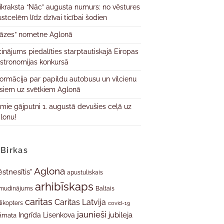
ikraksta “Nāc” augusta numurs: no vēstures
ustcelēm līdz dzīvai ticībai šodien
āzes” nometne Aglonā
cinājums piedalīties starptautiskajā Eiropas
stronomijas konkursā
formācija par papildu autobusu un vilcienu
isiem uz svētkiem Aglonā
rmie gājputni 1. augustā devušies ceļā uz
lonu!
Birkas
Aglona
ēstnesītis"
apustuliskais
arhibīskaps
mudinājums
Baltais
caritas
Caritas Latvija
likopters
covid-19
jaunieši
jubileja
Ingrīda Lisenkova
āmata