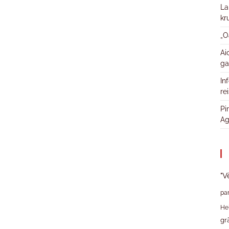
La
kr
„O
Ai
ga
In
re
Pi
Ag
"V
pa
He
gr