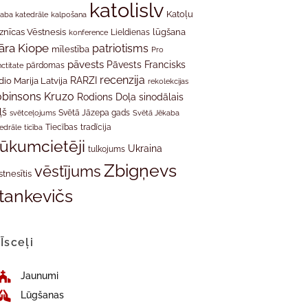
katolislv
Katoļu
aba katedrāle
kalpošana
znīcas Vēstnesis
Lieldienas
lūgšana
konference
āra Kiope
patriotisms
mīlestība
Pro
pāvests
Pāvests Francisks
ctitate
pārdomas
recenzija
RARZI
dio Marija Latvija
rekolekcijas
binsons Kruzo
Rodions Doļa
sinodālais
ļš
svētceļojums
Svētā Jāzepa gads
Svētā Jēkaba
tradīcija
edrāle
ticība
Tiecības
rūkumcietēji
Ukraina
tulkojums
Zbigņevs
vēstījums
stnesītis
tankevičs
Īsceļi
Jaunumi
Lūgšanas