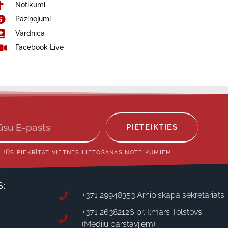
Notikumi
Paziņojumi
Vārdnīca
Facebook Live
PIETEIKTIES
 JŪS PIEKRĪTAT VIETNES LIETOŠANAS NOTEIKUMIEM
S:
+371 29948353 Arhibīskapa sekretariāts
+371 26382126 pr. Ilmārs Tolstovs
(Mediju pārstāvjiem)