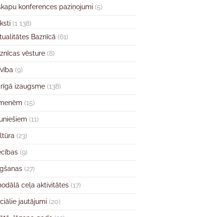
skapu konferences paziņojumi
(5)
ksti
(1 138)
tualitātes Baznīcā
(61)
znīcas vēsture
(8)
īvība
(9)
rīgā izaugsme
(138)
imenēm
(15)
uniešiem
(11)
ltūra
(23)
ecības
(9)
gšanas
(27)
nodālā ceļa aktivitātes
(17)
ciālie jautājumi
(20)