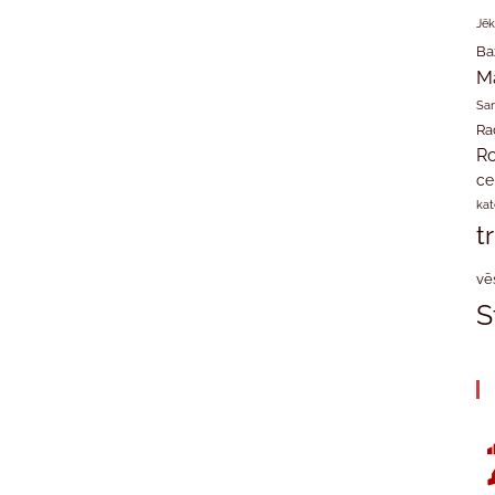
Jēk
Ba
M
San
Ra
Ro
ce
kat
t
vē
S