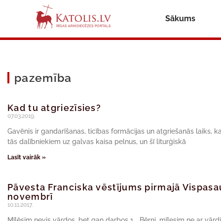
Sākums
pazemība
Kad tu atgriezīsies?
07.03.2019.
Gavēnis ir gandarīšanas, ticības formācijas un atgriešanās laiks, ka
tās dalībniekiem uz galvas kaisa pelnus, un šī liturģiskā
Lasīt vairāk »
Pāvesta Franciska vēstījums pirmajā Vispasa
novembrī
10.11.2017.
Mīlēsim nevis vārdos, bet gan darbos 1. ,,Bērni, mīlesim ne ar vārdi