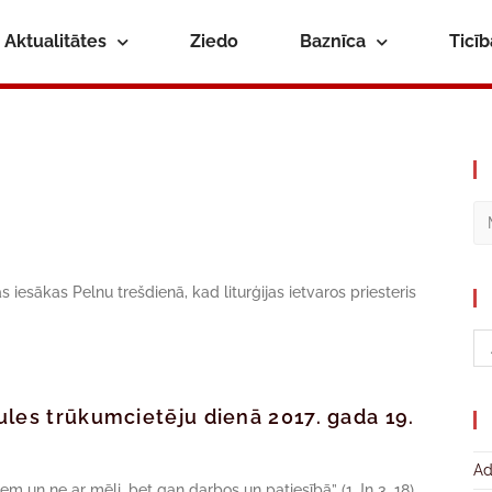
Aktualitātes
Ziedo
Baznīca
Ticī
s iesākas Pelnu trešdienā, kad liturģijas ietvaros priesteris
ules trūkumcietēju dienā 2017. gada 19.
Ad
em un ne ar mēli, bet gan darbos un patiesībā” (1 Jņ 3, 18).