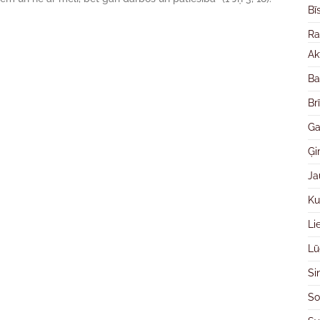
Bī
Ra
Ak
Ba
Br
Ga
Ģ
Ja
Ku
Li
Lū
Si
So