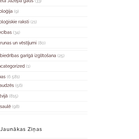
ētā Jāzepa gads
(33)
oloģija
(9)
oloģiskie raksti
(21)
ecības
(34)
runas un vēstījumi
(80)
biedrības garīgā izglītošana
(25)
categorized
(1)
ņas
(6 581)
audzēs
(56)
tvijā
(815)
saulē
(98)
Jaunākas Ziņas