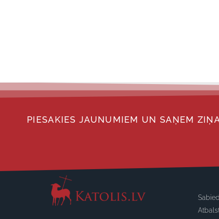
PIESAKIES JAUNUMIEM UN SAŅEM ZIŅA
Sabied
Atbals