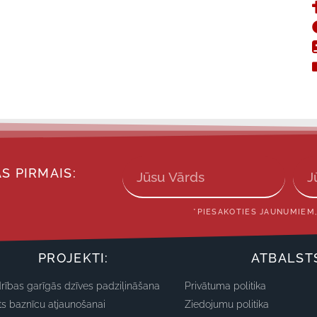
S PIRMAIS:
*PIESAKOTIES JAUNUMIEM,
PROJEKTI:
ATBALST
rības garīgās dzīves padziļināšana
Privātuma politika
ts baznīcu atjaunošanai
Ziedojumu politika