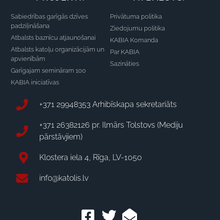
Sabiedrības garīgās dzīves
Privātuma politika
padziļināšana
Ziedojumu politika
Atbalsts baznīcu atjaunošanai
KABIA Komanda
Atbalsts katoļu organizācijām un
Par KABIA
apvienībām
Sazināties
Garīgajam semināram 100
KABIA iniciatīvas
+371 29948353 Arhibīskapa sekretariāts
+371 26382126 pr. Ilmārs Tolstovs (Mediju
pārstāvjiem)
Klostera iela 4, Rīga, LV-1050
info@katolis.lv