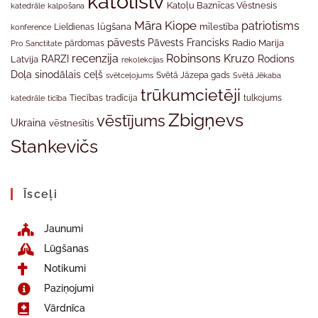
katolislv
Katoļu Baznīcas Vēstnesis
katedrāle
kalpošana
Māra Kiope
patriotisms
Lieldienas
lūgšana
mīlestība
konference
pāvests
Pāvests Francisks
Radio Marija
Pro Sanctitate
pārdomas
recenzija
Robinsons Kruzo
RARZI
Rodions
Latvija
rekolekcijas
Doļa
sinodālais ceļš
svētceļojums
Svētā Jāzepa gads
Svētā Jēkaba
trūkumcietēji
tradīcija
katedrāle
ticība
Tiecības
tulkojums
Zbigņevs
vēstījums
Ukraina
vēstnesītis
Stankevičs
Īsceļi
Jaunumi
Lūgšanas
Notikumi
Paziņojumi
Vārdnīca