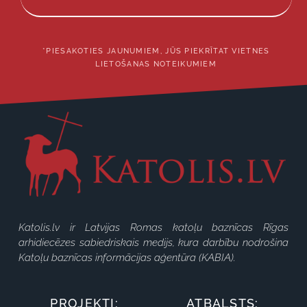
*PIESAKOTIES JAUNUMIEM, JŪS PIEKRĪTAT VIETNES
LIETOŠANAS NOTEIKUMIEM
Katolis.lv ir Latvijas Romas katoļu baznīcas Rīgas
arhidiecēzes sabiedriskais medijs, kura darbību nodrošina
Katoļu baznīcas informācijas aģentūra (KABIA).
PROJEKTI:
ATBALSTS: