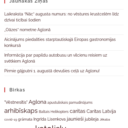
Jaunākas Ziņas
Laikraksta “Nāc” augusta numurs: no vēstures krustcelēm līdz
dzīvai ticībai šodien
„Oāzes” nometne Aglonā
Aicinājums piedalīties starptautiskajā Eiropas gastronomijas
konkursā
Informācija par papildu autobusu un vilcienu reisiem uz
svētkiem Aglonā
Pirmie gājputni 1. augustā devušies ceļā uz Aglonu!
Birkas
Aglona
"Vēstnesītis"
apustuliskais pamudinājums
arhibīskaps
caritas
Caritas Latvija
Baltais Helikopters
jaunieši
jubileja
Ingrīda Lisenkova
grāmata
Jēkaba
covid-19