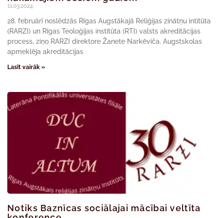
11.03.2024.
28. februārī noslēdzās Rīgas Augstākajā Reliģijas zinātņu intitūta
(RARZI) un Rīgas Teoloģijas institūta (RTI) valsts akreditācijas
process, ziņo RARZI direktore Žanete Narkēviča. Augstskolas
apmeklēja akreditācijas
Lasīt vairāk »
Notiks Baznīcas sociālajai mācībai veltīta
konference